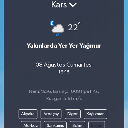
Kars
°
22
Yakınlarda Yer Yer Yağmur
08 Ağustos Cumartesi
19:15
Nem: %56, Basınç: 1009 hpa hPa,
Rüzgar: 5.61 m/s
Akyaka
Arpaçay
Digor
Kağızman
Merkez
Sarıkamış
Selim
Susuz