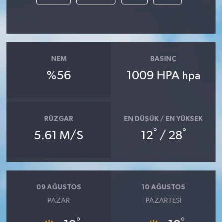
NEM
BASINÇ
%56
1009 HPA
hpa
RÜZGAR
EN DÜŞÜK / EN YÜKSEK
°
°
5.61 M/S
12
/ 28
09 AĞUSTOS
10 AĞUSTOS
PAZAR
PAZARTESI
°
°