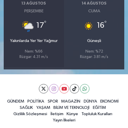
13 AĞUSTOS
14 AĞUSTOS
PERŞEMBE
CUMA
°
°
17
16
Yakınlarda Yer Yer Yağmur
Güneşli
Nem: %66
Nem: %72
Rüzgar: 4.31 m/s
Rüzgar: 3.81 m/s
GÜNDEM
POLİTİKA
SPOR
MAGAZİN
DÜNYA
EKONOMİ
SAĞLIK
YAŞAM
BİLİM VE TEKNOLOJİ
EĞİTİM
Gizlilik Sözleşmesi
İletişim
Künye
Topluluk Kuralları
Yayın İlkeleri