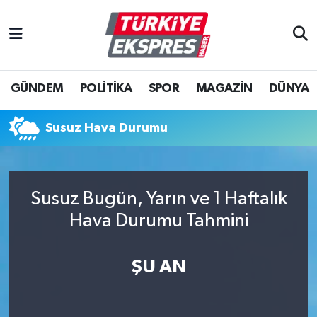
İstanbul Nöbetçi Eczaneler
GÜNDEM
POLİTİKA
SPOR
MAGAZİN
DÜNYA
İstanbul Hava Durumu
İstanbul Namaz Vakitleri
Susuz Hava Durumu
İstanbul Trafik Yoğunluk Haritası
Susuz Bugün, Yarın ve 1 Haftalık
Süper Lig Puan Durumu ve Fikstür
Hava Durumu Tahmini
Tüm Manşetler
ŞU AN
Son Dakika Haberleri
Haber Arşivi