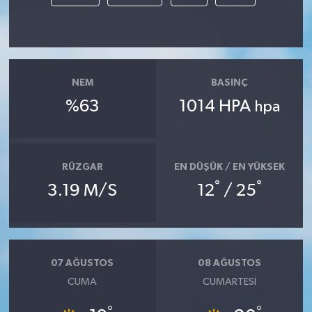
NEM
BASINÇ
%63
1014 HPA
hpa
RÜZGAR
EN DÜŞÜK / EN YÜKSEK
°
°
3.19 M/S
12
/ 25
07 AĞUSTOS
08 AĞUSTOS
CUMA
CUMARTESI
°
°