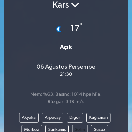
Kars
°
17
Açık
06 Ağustos Perşembe
21:30
Nem: %63, Basınç: 1014 hpa hPa,
Rüzgar: 3.19 m/s
Akyaka
Arpaçay
Digor
Kağızman
Merkez
Sarıkamış
Selim
Susuz