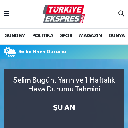
İstanbul Nöbetçi Eczaneler
GÜNDEM
POLİTİKA
SPOR
MAGAZİN
DÜNYA
İstanbul Hava Durumu
İstanbul Namaz Vakitleri
Selim Hava Durumu
İstanbul Trafik Yoğunluk Haritası
Selim Bugün, Yarın ve 1 Haftalık
Süper Lig Puan Durumu ve Fikstür
Hava Durumu Tahmini
Tüm Manşetler
ŞU AN
Son Dakika Haberleri
Haber Arşivi