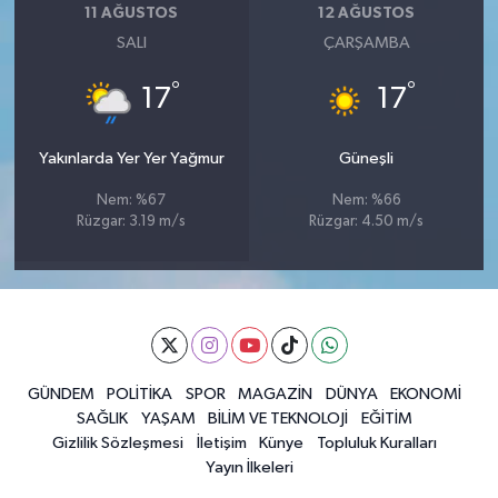
11 AĞUSTOS
12 AĞUSTOS
SALI
ÇARŞAMBA
°
°
17
17
Yakınlarda Yer Yer Yağmur
Güneşli
Nem: %67
Nem: %66
Rüzgar: 3.19 m/s
Rüzgar: 4.50 m/s
GÜNDEM
POLİTİKA
SPOR
MAGAZİN
DÜNYA
EKONOMİ
SAĞLIK
YAŞAM
BİLİM VE TEKNOLOJİ
EĞİTİM
Gizlilik Sözleşmesi
İletişim
Künye
Topluluk Kuralları
Yayın İlkeleri