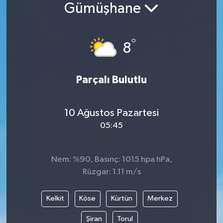
Gümüşhane
°
8
Parçalı Bulutlu
10 Ağustos Pazartesi
05:45
Nem: %90, Basınç: 1015 hpa hPa,
Rüzgar: 1.11 m/s
Kelkit
Köse
Kürtün
Merkez
Şiran
Torul