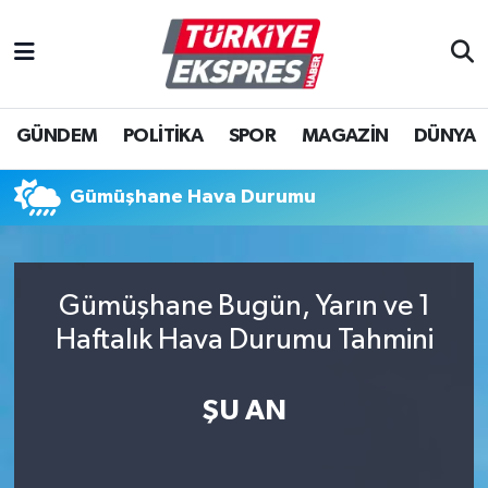
İstanbul Nöbetçi Eczaneler
GÜNDEM
POLİTİKA
SPOR
MAGAZİN
DÜNYA
İstanbul Hava Durumu
İstanbul Namaz Vakitleri
Gümüşhane Hava Durumu
İstanbul Trafik Yoğunluk Haritası
Gümüşhane Bugün, Yarın ve 1
Süper Lig Puan Durumu ve Fikstür
Haftalık Hava Durumu Tahmini
Tüm Manşetler
ŞU AN
Son Dakika Haberleri
Haber Arşivi