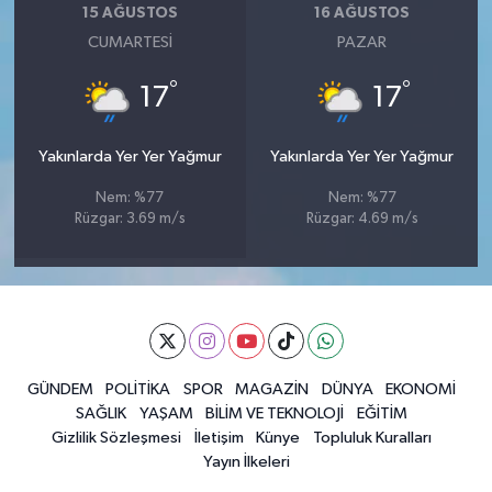
15 AĞUSTOS
16 AĞUSTOS
CUMARTESI
PAZAR
°
°
17
17
Yakınlarda Yer Yer Yağmur
Yakınlarda Yer Yer Yağmur
Nem: %77
Nem: %77
Rüzgar: 3.69 m/s
Rüzgar: 4.69 m/s
GÜNDEM
POLİTİKA
SPOR
MAGAZİN
DÜNYA
EKONOMİ
SAĞLIK
YAŞAM
BİLİM VE TEKNOLOJİ
EĞİTİM
Gizlilik Sözleşmesi
İletişim
Künye
Topluluk Kuralları
Yayın İlkeleri