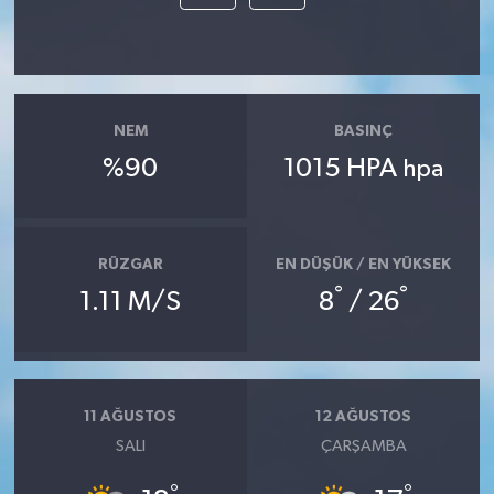
NEM
BASINÇ
%90
1015 HPA
hpa
RÜZGAR
EN DÜŞÜK / EN YÜKSEK
°
°
1.11 M/S
8
/ 26
11 AĞUSTOS
12 AĞUSTOS
SALI
ÇARŞAMBA
°
°