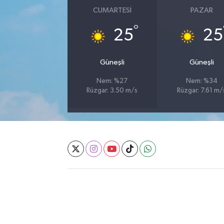
CUMARTESI
PAZAR
°
25
25
Güneşli
Güneşli
Nem: %27
Nem: %34
Rüzgar: 3.50 m/s
Rüzgar: 7.61 m/