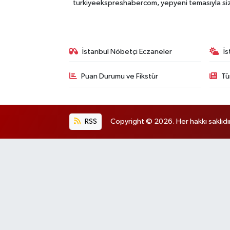
turkiyeekspreshabercom, yepyeni temasıyla sizle
İstanbul Nöbetçi Eczaneler
İ
Puan Durumu ve Fikstür
Tü
RSS
Copyright © 2026. Her hakkı saklıdır