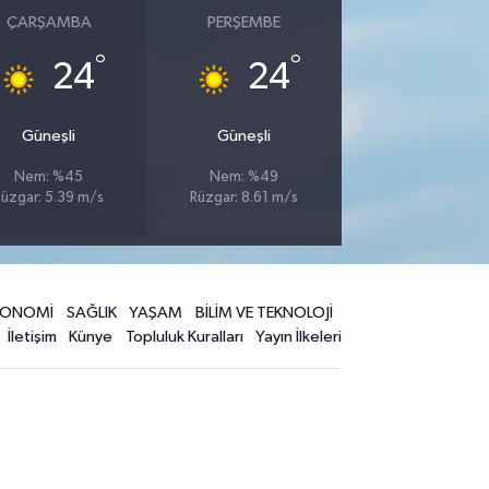
ÇARŞAMBA
PERŞEMBE
°
°
24
24
Güneşli
Güneşli
Nem: %45
Nem: %49
Rüzgar: 5.39 m/s
Rüzgar: 8.61 m/s
KONOMİ
SAĞLIK
YAŞAM
BİLİM VE TEKNOLOJİ
İletişim
Künye
Topluluk Kuralları
Yayın İlkeleri