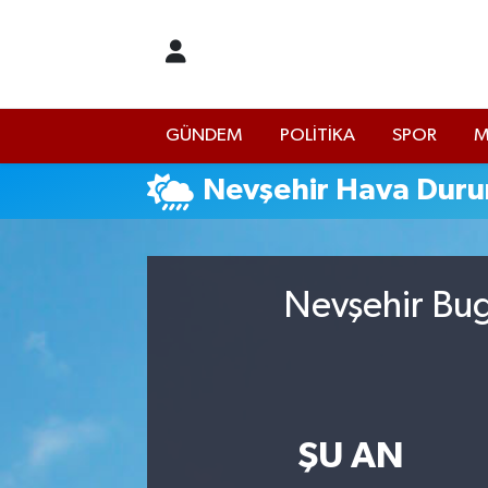
İstanbul Nöbetçi Eczaneler
GÜNDEM
POLİTİKA
SPOR
M
İstanbul Hava Durumu
Nevşehir Hava Dur
İstanbul Namaz Vakitleri
İstanbul Trafik Yoğunluk Haritası
Nevşehir Bug
Süper Lig Puan Durumu ve Fikstür
Tüm Manşetler
Son Dakika Haberleri
ŞU AN
Haber Arşivi