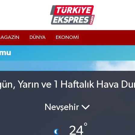
AGAZİN
DÜNYA
EKONOMİ
umu
ün, Yarın ve 1 Haftalık Hava D
Nevşehir
°
24