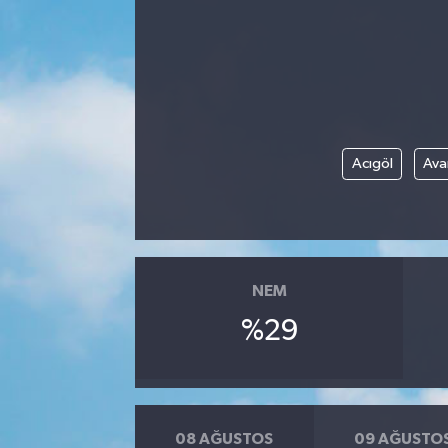
Acıgöl
Ava
NEM
%29
08 AĞUSTOS
09 AĞUSTO