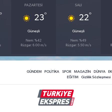
PAZARTESI
SALI
°
°
°
23
22
Güneşli
Güneşli
Nem: %42
Nem: %49
s
Rüzgar: 6.00 m/s
Rüzgar: 5.50 m/s
GÜNDEM
POLİTİKA
SPOR
MAGAZİN
DÜNYA
E
EĞİTİM
Gizlilik Sözleşmesi