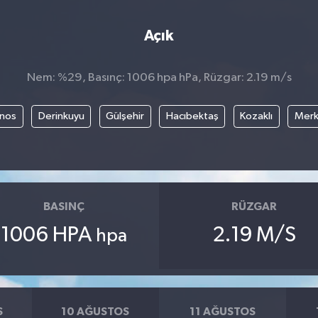
Açık
Nem: %29, Basınç: 1006 hpa hPa, Rüzgar: 2.19 m/s
nos
Derinkuyu
Gülşehir
Hacıbektaş
Kozaklı
Mer
BASINÇ
RÜZGAR
1006 HPA
2.19 M/S
hpa
S
10 AĞUSTOS
11 AĞUSTOS