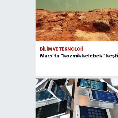
BİLİM VE TEKNOLOJİ
Mars’ta “kozmik kelebek” keşf