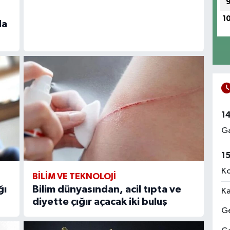
1
da
1
Ga
1
Ko
BİLİM VE TEKNOLOJİ
ğı
Bilim dünyasından, acil tıpta ve
Ka
diyette çığır açacak iki buluş
Ge