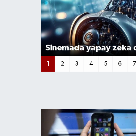
Sinemada yapay zeka 
1
2
3
4
5
6