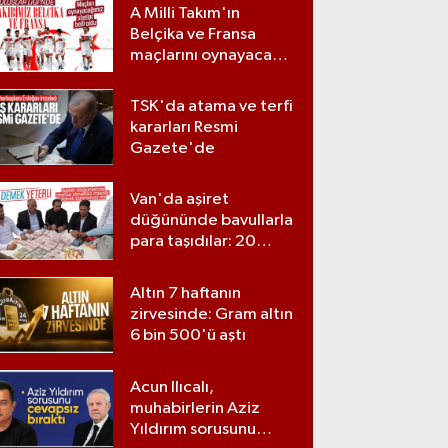
A Milli Takım'ın
Belçika ve Fransa
maçlarını oynayacağı
statlar açıklandı
TSK'da atama ve terfi
ple’dan tarihi strateji değişikliği
kararları Resmi
Gazete'de
hone 18 gelmiyor
Van'da aşiret
düğününde bavullarla
para taşıdılar: 20
milyon lira para,
kilolarla altın
Altın 7 haftanın
zirvesinde: Gram altın
6 bin 500'ü aştı
Acun Ilıcalı,
muhabirlerin Aziz
Yıldırım sorusunu