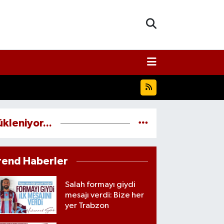
ükleniyor...
rend Haberler
Salah formayı giydi
mesajı verdi: Bize her
yer Trabzon