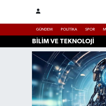
İstanbul Nöbetçi Eczaneler
GÜNDEM
POLİTİKA
SPOR
M
İstanbul Hava Durumu
BİLİM VE TEKNOLOJİ
İstanbul Namaz Vakitleri
İstanbul Trafik Yoğunluk Haritası
Süper Lig Puan Durumu ve Fikstür
Tüm Manşetler
Son Dakika Haberleri
Haber Arşivi