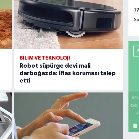
1
Sa
BİLİM VE TEKNOLOJİ
i
Robot süpürge devi mali
darboğazda: İflas koruması talep
etti
İMS
04: