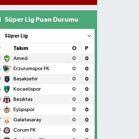
yanıtsız bıraktı
Süper Lig Puan Durumu
Süper Lig
#
Takım
O
P
1
Amed
0
0
2
Erzurumspor FK
0
0
3
Başakşehir
0
0
4
Kocaelispor
0
0
5
Beşiktaş
0
0
6
Eyüpspor
0
0
7
Galatasaray
0
0
8
Çorum FK
0
0