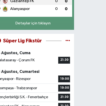
9
Gaziantep FK
0
0
0
Alanyaspor
0
0
Detaylar için tıklayın
Süper Lig Fikstür
4 Ağustos, Cuma
latasaray - Çorum FK
21:30
5 Ağustos, Cumartesi
nyaspor - Rizespor
19:00
sımpaşa - Trabzonspor
19:00
nçlerbirliği S.K. - Fenerbahçe
21:30