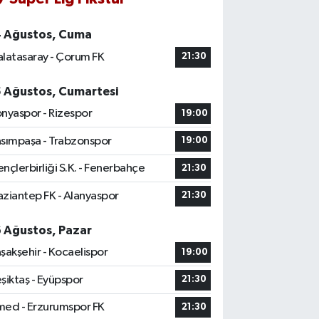
4 Ağustos, Cuma
latasaray - Çorum FK
21:30
5 Ağustos, Cumartesi
nyaspor - Rizespor
19:00
sımpaşa - Trabzonspor
19:00
nçlerbirliği S.K. - Fenerbahçe
21:30
ziantep FK - Alanyaspor
21:30
6 Ağustos, Pazar
şakşehir - Kocaelispor
19:00
şiktaş - Eyüpspor
21:30
ed - Erzurumspor FK
21:30