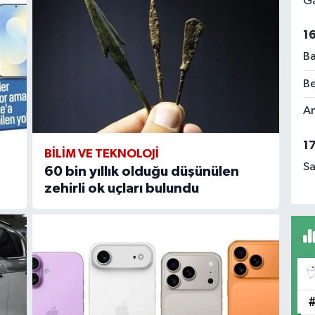
Ga
1
Ba
Be
Am
1
BİLİM VE TEKNOLOJİ
Sa
60 bin yıllık olduğu düşünülen
zehirli ok uçları bulundu