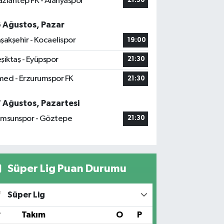
ziantep FK - Alanyaspor
21:30
6 Ağustos, Pazar
şakşehir - Kocaelispor
19:00
şiktaş - Eyüpspor
21:30
ed - Erzurumspor FK
21:30
7 Ağustos, Pazartesi
msunspor - Göztepe
21:30
Süper Lig Puan Durumu
Süper Lig
#
Takım
O
P