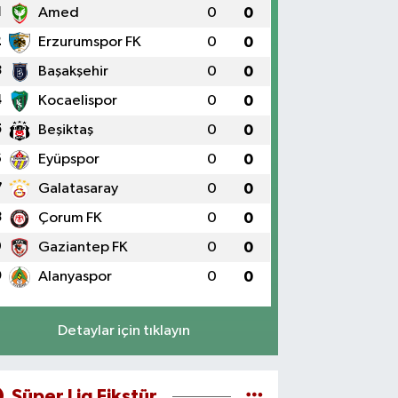
1
Amed
0
0
2
Erzurumspor FK
0
0
3
Başakşehir
0
0
4
Kocaelispor
0
0
5
Beşiktaş
0
0
6
Eyüpspor
0
0
7
Galatasaray
0
0
8
Çorum FK
0
0
9
Gaziantep FK
0
0
0
Alanyaspor
0
0
Detaylar için tıklayın
Süper Lig Fikstür