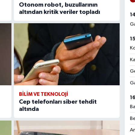
:
Otonom robot, buzullarının
altından kritik veriler topladı
1
Ga
1
Ko
Ka
Ge
Ga
BİLİM VE TEKNOLOJİ
1
Cep telefonları siber tehdit
Ba
altında
Be
Am