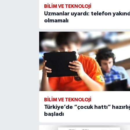
BİLİM VE TEKNOLOJİ
Uzmanlar uyardı: telefon yakın
olmamalı
BİLİM VE TEKNOLOJİ
Türkiye’de “çocuk hattı” hazırlı
başladı