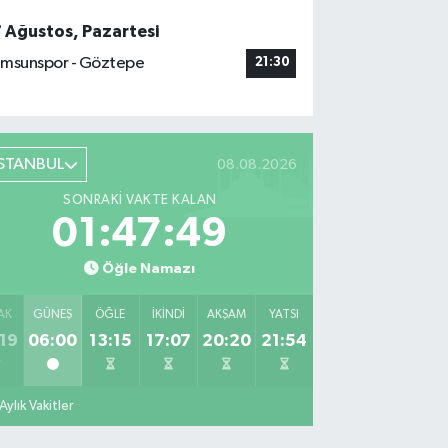
7 Ağustos, Pazartesi
msunspor - Göztepe
21:30
İSTANBUL
08.08.2026
SONRAKI VAKTE KALAN
01:47:47
Öğle Namazı
AK
GÜNEŞ
ÖĞLE
İKINDI
AKŞAM
YATSI
19
06:00
13:15
17:07
20:20
21:54
Aylık Vakitler