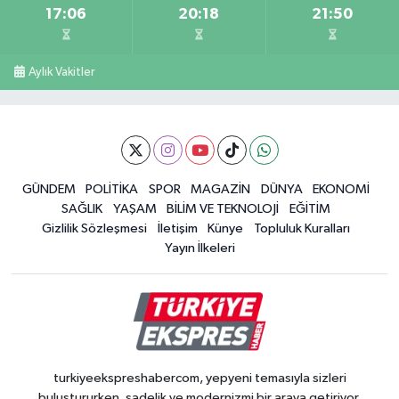
17:06
20:18
21:50
Aylık Vakitler
GÜNDEM
POLİTİKA
SPOR
MAGAZİN
DÜNYA
EKONOMİ
SAĞLIK
YAŞAM
BİLİM VE TEKNOLOJİ
EĞİTİM
Gizlilik Sözleşmesi
İletişim
Künye
Topluluk Kuralları
Yayın İlkeleri
turkiyeekspreshabercom, yepyeni temasıyla sizleri
buluştururken, sadelik ve modernizmi bir araya getiriyor.