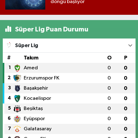
döngü başlıyor
Süper Lig Puan Durumu
Süper Lig
#
Takım
O
P
1
Amed
0
0
2
Erzurumspor FK
0
0
3
Başakşehir
0
0
4
Kocaelispor
0
0
5
Beşiktaş
0
0
6
Eyüpspor
0
0
7
Galatasaray
0
0