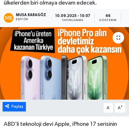
ülkelerden biri olmaya devam edecek.
MUSA KARAGÖZ
10.09.2025 - 10:07
46
EDITÖR
YAYINLANMA
GÖSTERIM
O
Paylaş
-
+
A
A
ABD'li teknoloji devi Apple, iPhone 17 serisinin