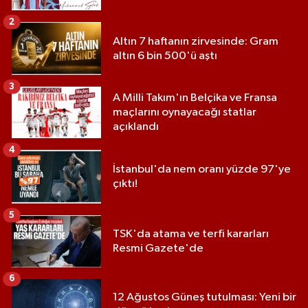
2
Altın 7 haftanın zirvesinde: Gram
altın 6 bin 500'ü aştı
3
A Milli Takım'ın Belçika ve Fransa
maçlarını oynayacağı statlar
açıklandı
4
İstanbul'da nem oranı yüzde 97'ye
çıktı!
5
TSK'da atama ve terfi kararları
Resmi Gazete'de
6
12 Ağustos Güneş tutulması: Yeni bir