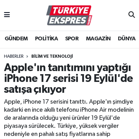
İstanbul Nöbetçi Eczaneler
GÜNDEM
POLİTİKA
SPOR
MAGAZİN
DÜNYA
İstanbul Hava Durumu
İstanbul Namaz Vakitleri
HABERLER
BİLİM VE TEKNOLOJİ
Apple'ın tanıtımını yaptığı
İstanbul Trafik Yoğunluk Haritası
iPhone 17 serisi 19 Eylül'de
Süper Lig Puan Durumu ve Fikstür
satışa çıkıyor
Apple, iPhone 17 serisini tanıttı. Apple'ın şimdiye
Tüm Manşetler
kadarki en ince akıllı telefonu iPhone Air modelinin
de aralarında olduğu yeni ürünler 19 Eylül'de
Son Dakika Haberleri
piyasaya sürülecek. Türkiye, yüksek vergiler
nedeniyle en pahalı satış fiyatlarına sahip
Haber Arşivi