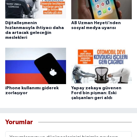
Dijitalleşmenin
AB Uzman Heyeti’nden
hızlanmasıyla ihtiyacı daha
sosyal medya uyarısı
da artacak geleceğin
meslekleri
iPhone kullanımı giderek
Yapay zekaya güvenen
zorlaşıyor
Ford bin pişman: Eski
çalışanları geri aldı
Yorumlar