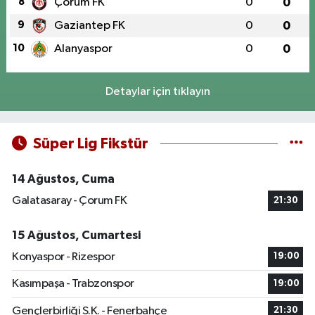
8
Çorum FK
0
0
9
Gaziantep FK
0
0
10
Alanyaspor
0
0
Detaylar için tıklayın
Süper Lig Fikstür
14 Ağustos, Cuma
Galatasaray - Çorum FK
21:30
15 Ağustos, Cumartesi
Konyaspor - Rizespor
19:00
Kasımpaşa - Trabzonspor
19:00
Gençlerbirliği S.K. - Fenerbahçe
21:30