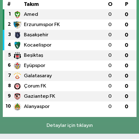
#
Takım
O
P
1
Amed
0
0
2
Erzurumspor FK
0
0
3
Başakşehir
0
0
4
Kocaelispor
0
0
5
Beşiktaş
0
0
6
Eyüpspor
0
0
7
Galatasaray
0
0
8
Çorum FK
0
0
9
Gaziantep FK
0
0
10
Alanyaspor
0
0
Detaylar için tıklayın