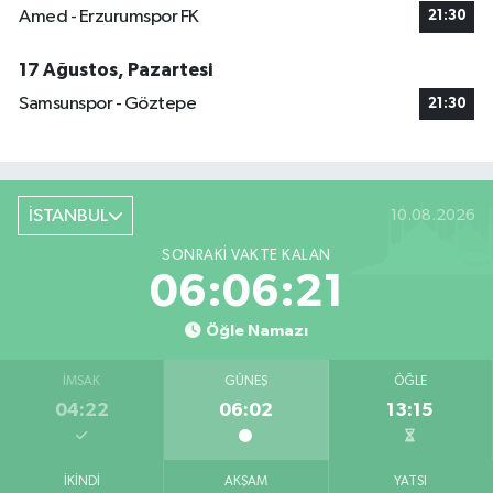
Amed - Erzurumspor FK
21:30
17 Ağustos, Pazartesi
Samsunspor - Göztepe
21:30
İSTANBUL
10.08.2026
SONRAKI VAKTE KALAN
06:06:21
Öğle Namazı
İMSAK
GÜNEŞ
ÖĞLE
04:22
06:02
13:15
İKINDI
AKŞAM
YATSI