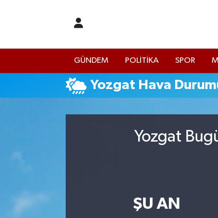
İstanbul Nöbetçi Eczaneler
GÜNDEM
POLİTİKA
SPOR
M
İstanbul Hava Durumu
Yozgat Hava Durum
İstanbul Namaz Vakitleri
İstanbul Trafik Yoğunluk Haritası
Yozgat Bugü
Süper Lig Puan Durumu ve Fikstür
Tüm Manşetler
Son Dakika Haberleri
ŞU AN
Haber Arşivi