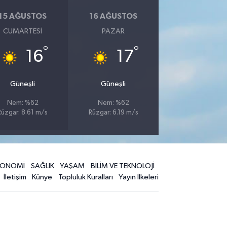
15 AĞUSTOS
16 AĞUSTOS
CUMARTESI
PAZAR
°
°
16
17
Güneşli
Güneşli
Nem: %62
Nem: %62
Rüzgar: 8.61 m/s
Rüzgar: 6.19 m/s
KONOMİ
SAĞLIK
YAŞAM
BİLİM VE TEKNOLOJİ
İletişim
Künye
Topluluk Kuralları
Yayın İlkeleri