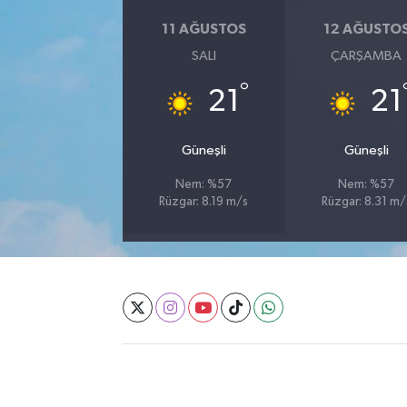
11 AĞUSTOS
12 AĞUSTO
SALI
ÇARŞAMBA
°
21
21
Güneşli
Güneşli
Nem: %57
Nem: %57
Rüzgar: 8.19 m/s
Rüzgar: 8.31 m/