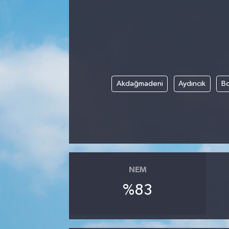
Akdağmadeni
Aydıncık
Bo
NEM
%83