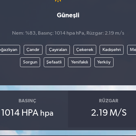
Güneşli
Nem: %83, Basınç: 1014 hpa hPa, Rüzgar: 2.19 m/s
ğazlıyan
Çandır
Çayıralan
Çekerek
Kadışehri
Me
Sorgun
Şefaatli
Yenifakılı
Yerköy
BASINÇ
RÜZGAR
1014 HPA
2.19 M/S
hpa