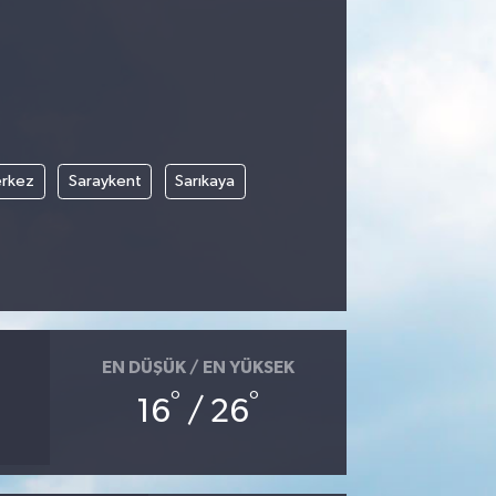
rkez
Saraykent
Sarıkaya
EN DÜŞÜK / EN YÜKSEK
°
°
16
/ 26