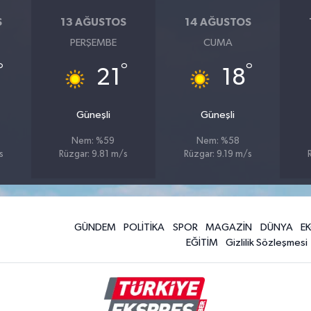
S
13 AĞUSTOS
14 AĞUSTOS
PERŞEMBE
CUMA
°
°
°
21
18
Güneşli
Güneşli
Nem: %59
Nem: %58
s
Rüzgar: 9.81 m/s
Rüzgar: 9.19 m/s
GÜNDEM
POLİTİKA
SPOR
MAGAZİN
DÜNYA
E
EĞİTİM
Gizlilik Sözleşmesi