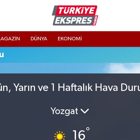
AGAZİN
DÜNYA
EKONOMİ
u
n, Yarın ve 1 Haftalık Hava Du
Yozgat
°
16