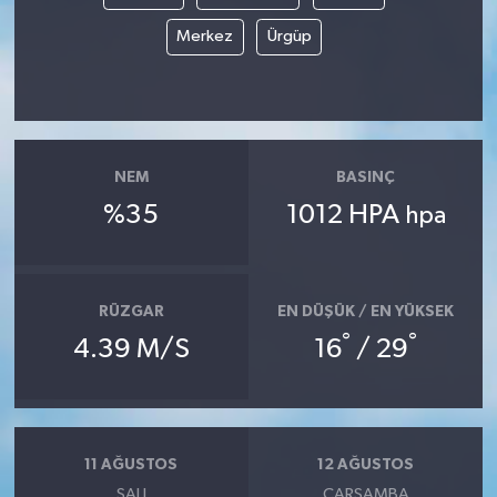
Merkez
Ürgüp
NEM
BASINÇ
%35
1012 HPA
hpa
RÜZGAR
EN DÜŞÜK / EN YÜKSEK
°
°
4.39 M/S
16
/ 29
11 AĞUSTOS
12 AĞUSTOS
SALI
ÇARŞAMBA