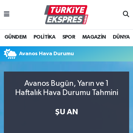
İstanbul Nöbetçi Eczaneler
GÜNDEM
POLİTİKA
SPOR
MAGAZİN
DÜNYA
İstanbul Hava Durumu
İstanbul Namaz Vakitleri
Avanos Hava Durumu
İstanbul Trafik Yoğunluk Haritası
Avanos Bugün, Yarın ve 1
Süper Lig Puan Durumu ve Fikstür
Haftalık Hava Durumu Tahmini
Tüm Manşetler
ŞU AN
Son Dakika Haberleri
Haber Arşivi