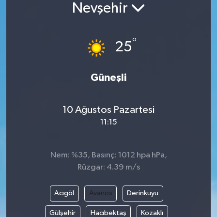
Nevşehir
°
25
Güneşli
10 Ağustos Pazartesi
11:15
Nem: %35, Basınç: 1012 hpa hPa,
Rüzgar: 4.39 m/s
Acıgöl
Avanos
Derinkuyu
Gülşehir
Hacıbektaş
Kozaklı