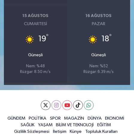
15 AĞUSTOS
16 AĞUSTOS
CUMARTESI
PAZAR
°
°
19
18
Güneşli
Güneşli
Nem: %48
Nem: %52
Rüzgar: 8.50 m/s
Rüzgar: 6.39 m/s
GÜNDEM
POLİTİKA
SPOR
MAGAZİN
DÜNYA
EKONOMİ
SAĞLIK
YAŞAM
BİLİM VE TEKNOLOJİ
EĞİTİM
Gizlilik Sözleşmesi
İletişim
Künye
Topluluk Kuralları