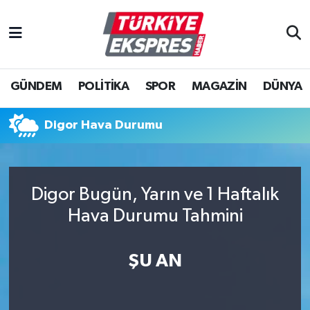
İstanbul Nöbetçi Eczaneler
GÜNDEM
POLİTİKA
SPOR
MAGAZİN
DÜNYA
İstanbul Hava Durumu
İstanbul Namaz Vakitleri
Digor Hava Durumu
İstanbul Trafik Yoğunluk Haritası
Digor Bugün, Yarın ve 1 Haftalık
Süper Lig Puan Durumu ve Fikstür
Hava Durumu Tahmini
Tüm Manşetler
ŞU AN
Son Dakika Haberleri
Haber Arşivi