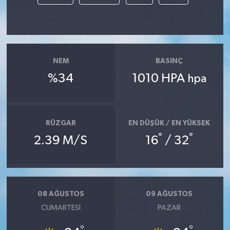
NEM
BASINÇ
%34
1010 HPA
hpa
RÜZGAR
EN DÜŞÜK / EN YÜKSEK
°
°
2.39 M/S
16
/ 32
08 AĞUSTOS
09 AĞUSTOS
CUMARTESI
PAZAR
°
°