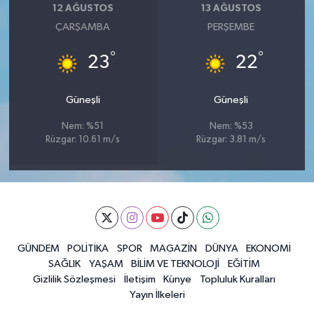
12 AĞUSTOS
13 AĞUSTOS
ÇARŞAMBA
PERŞEMBE
°
°
23
22
Güneşli
Güneşli
Nem: %51
Nem: %53
Rüzgar: 10.61 m/s
Rüzgar: 3.81 m/s
GÜNDEM
POLİTİKA
SPOR
MAGAZİN
DÜNYA
EKONOMİ
SAĞLIK
YAŞAM
BİLİM VE TEKNOLOJİ
EĞİTİM
Gizlilik Sözleşmesi
İletişim
Künye
Topluluk Kuralları
Yayın İlkeleri