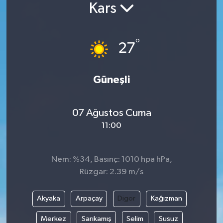
Kars
°
27
Güneşli
07 Ağustos Cuma
11:00
Nem: %34, Basınç: 1010 hpa hPa,
Rüzgar: 2.39 m/s
Akyaka
Arpaçay
Digor
Kağızman
Merkez
Sarıkamış
Selim
Susuz