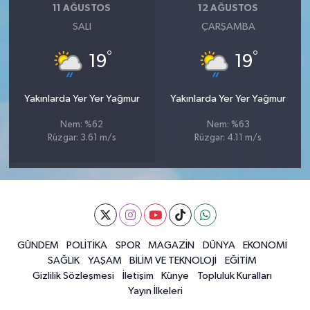
11 AĞUSTOS
12 AĞUSTOS
SALI
ÇARŞAMBA
°
°
19
19
Yakınlarda Yer Yer Yağmur
Yakınlarda Yer Yer Yağmur
Nem: %62
Nem: %63
Rüzgar: 3.61 m/s
Rüzgar: 4.11 m/s
GÜNDEM
POLİTİKA
SPOR
MAGAZİN
DÜNYA
EKONOMİ
SAĞLIK
YAŞAM
BİLİM VE TEKNOLOJİ
EĞİTİM
Gizlilik Sözleşmesi
İletişim
Künye
Topluluk Kuralları
Yayın İlkeleri