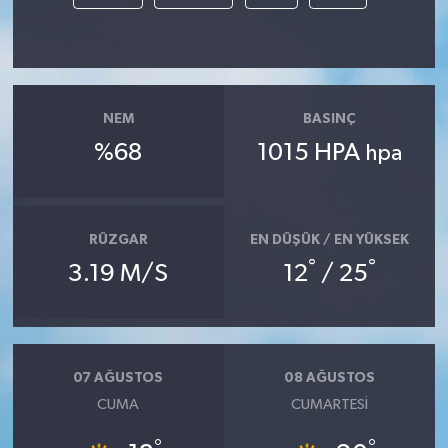
NEM
BASINÇ
%68
1015 HPA
hpa
RÜZGAR
EN DÜŞÜK / EN YÜKSEK
°
°
3.19 M/S
12
/ 25
07 AĞUSTOS
08 AĞUSTOS
CUMA
CUMARTESI
°
°