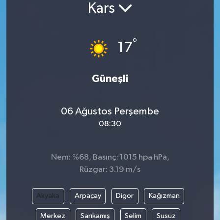
Kars
°
17
Güneşli
06 Ağustos Perşembe
08:30
Nem: %68, Basınç: 1015 hpa hPa,
Rüzgar: 3.19 m/s
Akyaka
Arpaçay
Digor
Kağızman
Merkez
Sarıkamış
Selim
Susuz