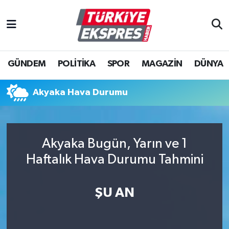
İstanbul Nöbetçi Eczaneler
GÜNDEM
POLİTİKA
SPOR
MAGAZİN
DÜNYA
İstanbul Hava Durumu
İstanbul Namaz Vakitleri
Akyaka Hava Durumu
İstanbul Trafik Yoğunluk Haritası
Akyaka Bugün, Yarın ve 1
Süper Lig Puan Durumu ve Fikstür
Haftalık Hava Durumu Tahmini
Tüm Manşetler
ŞU AN
Son Dakika Haberleri
Haber Arşivi