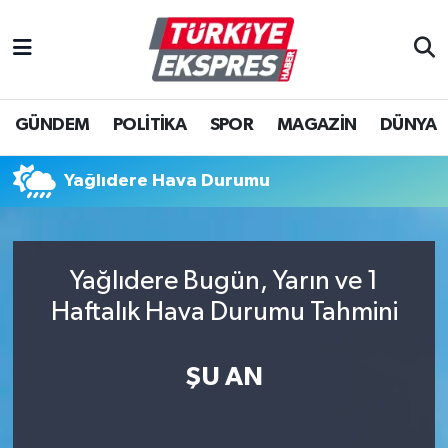
İstanbul Nöbetçi Eczaneler
GÜNDEM
POLİTİKA
SPOR
MAGAZİN
DÜNYA
İstanbul Hava Durumu
İstanbul Namaz Vakitleri
Yağlıdere Hava Durumu
İstanbul Trafik Yoğunluk Haritası
Yağlıdere Bugün, Yarın ve 1
Süper Lig Puan Durumu ve Fikstür
Haftalık Hava Durumu Tahmini
Tüm Manşetler
ŞU AN
Son Dakika Haberleri
Haber Arşivi