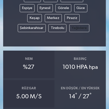
Espiye
Eynesil
Görele
Güce
Keşap
Merkez
Piraziz
Şebinkarahisar
Tirebolu
Yağlıdere
NEM
BASINÇ
%27
1010 HPA
hpa
RÜZGAR
EN DÜŞÜK / EN YÜKSEK
°
°
5.00 M/S
14
/ 27