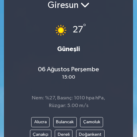
Giresun
°
27
Güneşli
06 Ağustos Perşembe
15:00
Nem: %27, Basınç: 1010 hpa hPa,
Rüzgar: 5.00 m/s
Alucra
Bulancak
Çamoluk
Çanakçı
Dereli
Doğankent