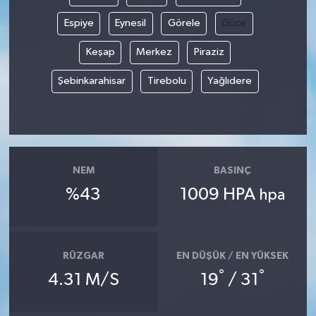
Espiye
Eynesil
Görele
Güce
Keşap
Merkez
Piraziz
Şebinkarahisar
Tirebolu
Yağlıdere
NEM
BASINÇ
%43
1009 HPA
hpa
RÜZGAR
EN DÜŞÜK / EN YÜKSEK
°
°
4.31 M/S
19
/ 31