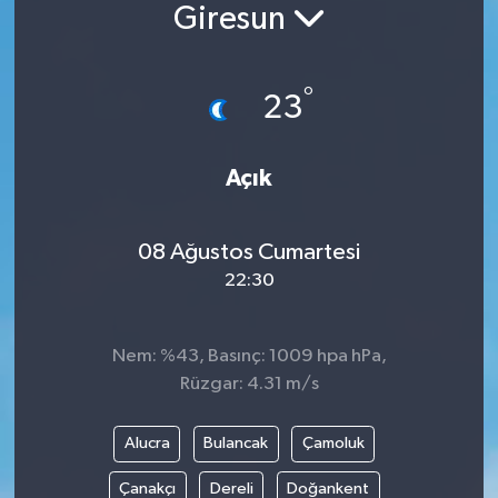
Giresun
°
23
Açık
08 Ağustos Cumartesi
22:30
Nem: %43, Basınç: 1009 hpa hPa,
Rüzgar: 4.31 m/s
Alucra
Bulancak
Çamoluk
Çanakçı
Dereli
Doğankent