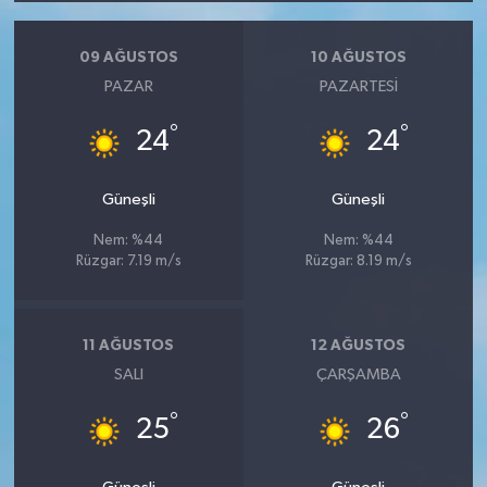
09 AĞUSTOS
10 AĞUSTOS
PAZAR
PAZARTESI
°
°
24
24
Güneşli
Güneşli
Nem: %44
Nem: %44
Rüzgar: 7.19 m/s
Rüzgar: 8.19 m/s
11 AĞUSTOS
12 AĞUSTOS
SALI
ÇARŞAMBA
°
°
25
26