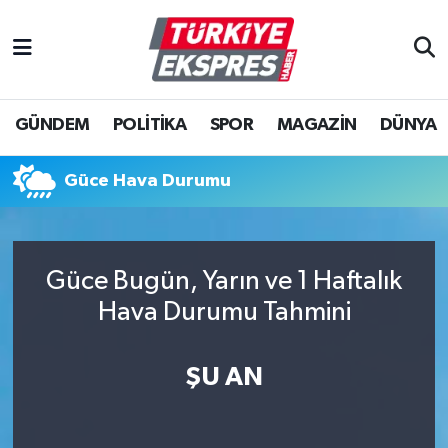
İstanbul Nöbetçi Eczaneler
GÜNDEM
POLİTİKA
SPOR
MAGAZİN
DÜNYA
İstanbul Hava Durumu
İstanbul Namaz Vakitleri
Güce Hava Durumu
İstanbul Trafik Yoğunluk Haritası
Güce Bugün, Yarın ve 1 Haftalık
Süper Lig Puan Durumu ve Fikstür
Hava Durumu Tahmini
Tüm Manşetler
ŞU AN
Son Dakika Haberleri
Haber Arşivi