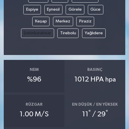
Espiye
Eynesil
Görele
Güce
Keşap
Merkez
Piraziz
Şebinkarahisar
Tirebolu
Yağlıdere
NEM
BASINÇ
%96
1012 HPA
hpa
RÜZGAR
EN DÜŞÜK / EN YÜKSEK
°
°
1.00 M/S
11
/ 29