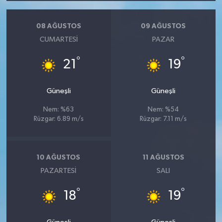
08 AĞUSTOS
09 AĞUSTOS
CUMARTESI
PAZAR
°
°
21
19
Güneşli
Güneşli
Nem: %63
Nem: %54
Rüzgar: 6.89 m/s
Rüzgar: 7.11 m/s
10 AĞUSTOS
11 AĞUSTOS
PAZARTESI
SALI
°
°
18
19