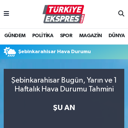
İstanbul Nöbetçi Eczaneler
GÜNDEM
POLİTİKA
SPOR
MAGAZİN
DÜNYA
İstanbul Hava Durumu
İstanbul Namaz Vakitleri
Şebinkarahisar Hava Durumu
İstanbul Trafik Yoğunluk Haritası
Şebinkarahisar Bugün, Yarın ve 1
Süper Lig Puan Durumu ve Fikstür
Haftalık Hava Durumu Tahmini
Tüm Manşetler
ŞU AN
Son Dakika Haberleri
Haber Arşivi