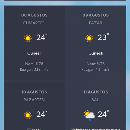
08 AĞUSTOS
09 AĞUSTOS
CUMARTESI
PAZAR
°
°
24
23
Güneşli
Güneşli
Nem: %76
Nem: %76
Rüzgar: 3.19 m/s
Rüzgar: 4.11 m/s
10 AĞUSTOS
11 AĞUSTOS
PAZARTESI
SALI
°
°
24
24