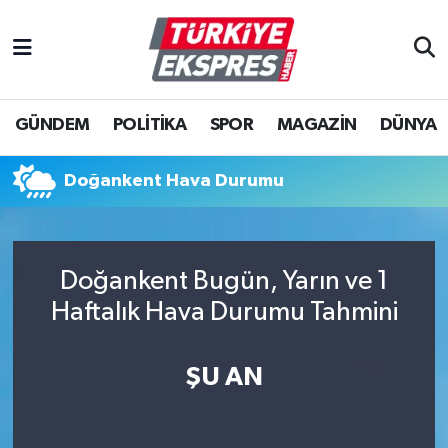
İstanbul Nöbetçi Eczaneler
GÜNDEM
POLİTİKA
SPOR
MAGAZİN
DÜNYA
İstanbul Hava Durumu
İstanbul Namaz Vakitleri
Doğankent Hava Durumu
İstanbul Trafik Yoğunluk Haritası
Doğankent Bugün, Yarın ve 1
Süper Lig Puan Durumu ve Fikstür
Haftalık Hava Durumu Tahmini
Tüm Manşetler
ŞU AN
Son Dakika Haberleri
Haber Arşivi