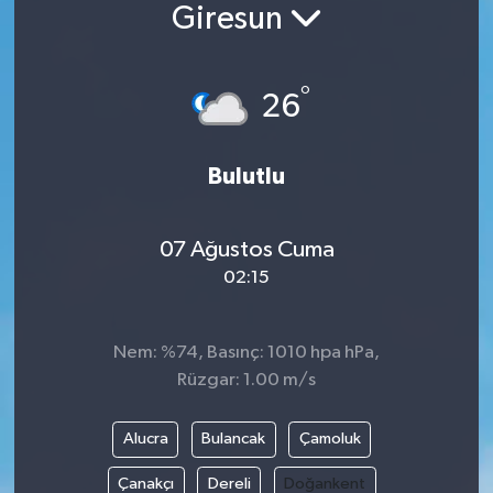
Giresun
°
26
Bulutlu
07 Ağustos Cuma
02:15
Nem: %74, Basınç: 1010 hpa hPa,
Rüzgar: 1.00 m/s
Alucra
Bulancak
Çamoluk
Çanakçı
Dereli
Doğankent