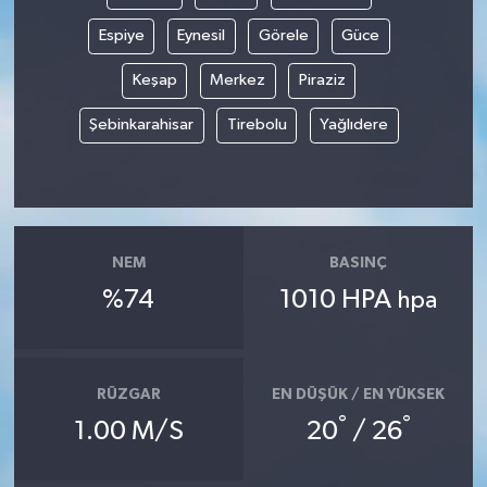
Espiye
Eynesil
Görele
Güce
Keşap
Merkez
Piraziz
Şebinkarahisar
Tirebolu
Yağlıdere
NEM
BASINÇ
%74
1010 HPA
hpa
RÜZGAR
EN DÜŞÜK / EN YÜKSEK
°
°
1.00 M/S
20
/ 26