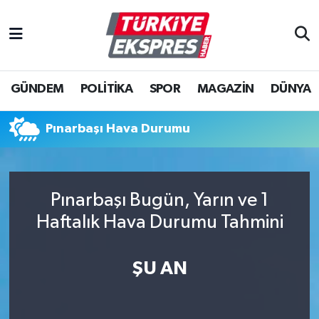
İstanbul Nöbetçi Eczaneler
GÜNDEM
POLİTİKA
SPOR
MAGAZİN
DÜNYA
İstanbul Hava Durumu
İstanbul Namaz Vakitleri
Pınarbaşı Hava Durumu
İstanbul Trafik Yoğunluk Haritası
Pınarbaşı Bugün, Yarın ve 1
Süper Lig Puan Durumu ve Fikstür
Haftalık Hava Durumu Tahmini
Tüm Manşetler
ŞU AN
Son Dakika Haberleri
Haber Arşivi