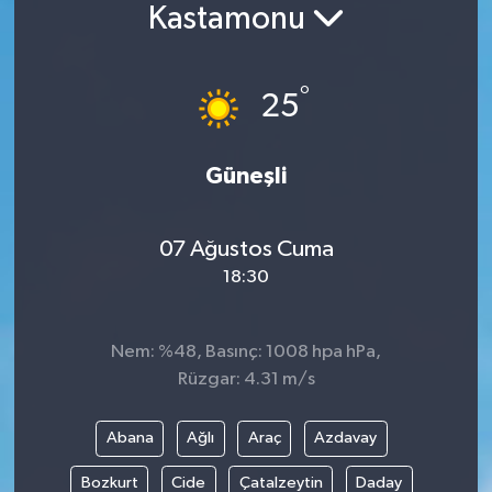
Kastamonu
°
25
Güneşli
07 Ağustos Cuma
18:30
Nem: %48, Basınç: 1008 hpa hPa,
Rüzgar: 4.31 m/s
Abana
Ağlı
Araç
Azdavay
Bozkurt
Cide
Çatalzeytin
Daday