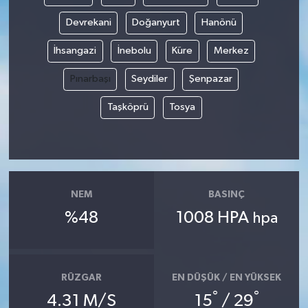
Devrekani
Doğanyurt
Hanönü
İhsangazi
İnebolu
Küre
Merkez
Pınarbaşı
Seydiler
Şenpazar
Taşköprü
Tosya
NEM
BASINÇ
%48
1008 HPA
hpa
RÜZGAR
EN DÜŞÜK / EN YÜKSEK
°
°
4.31 M/S
15
/ 29