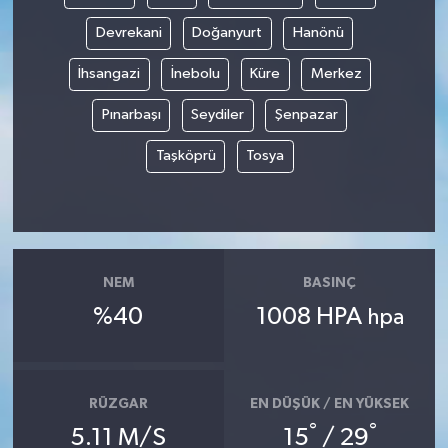
Devrekani
Doğanyurt
Hanönü
İhsangazi
İnebolu
Küre
Merkez
Pınarbaşı
Seydiler
Şenpazar
Taşköprü
Tosya
NEM
BASINÇ
%40
1008 HPA
hpa
RÜZGAR
EN DÜŞÜK / EN YÜKSEK
°
°
5.11 M/S
15
/ 29