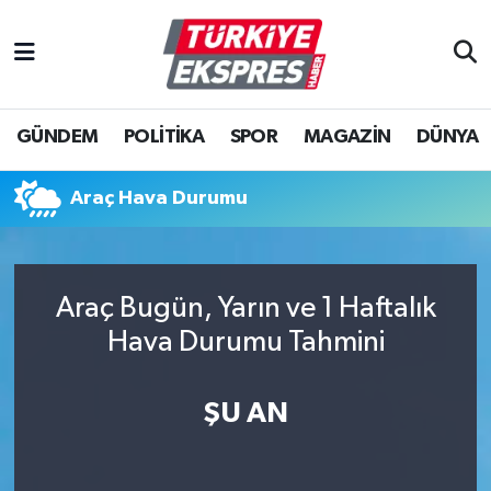
İstanbul Nöbetçi Eczaneler
GÜNDEM
POLİTİKA
SPOR
MAGAZİN
DÜNYA
İstanbul Hava Durumu
İstanbul Namaz Vakitleri
Araç Hava Durumu
İstanbul Trafik Yoğunluk Haritası
Araç Bugün, Yarın ve 1 Haftalık
Süper Lig Puan Durumu ve Fikstür
Hava Durumu Tahmini
Tüm Manşetler
ŞU AN
Son Dakika Haberleri
Haber Arşivi