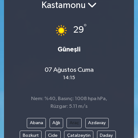
Kastamonu
°
29
Güneşli
07 Ağustos Cuma
14:15
Nem: %40, Basınç: 1008 hpa hPa,
Rüzgar: 5.11 m/s
Abana
Ağlı
Araç
Azdavay
Bozkurt
Cide
Çatalzeytin
Daday