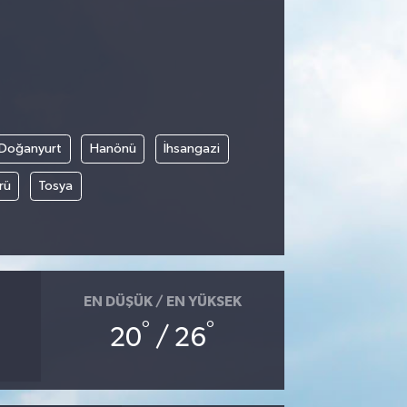
Doğanyurt
Hanönü
İhsangazi
rü
Tosya
EN DÜŞÜK / EN YÜKSEK
°
°
20
/ 26