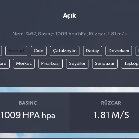
Açık
Nem: %67, Basınç: 1009 hpa hPa, Rüzgar: 1.81 m/s
Bozkurt
Cide
Çatalzeytin
Daday
Devrekani
üre
Merkez
Pınarbaşı
Seydiler
Şenpazar
Taşköp
BASINÇ
RÜZGAR
1009 HPA
1.81 M/S
hpa