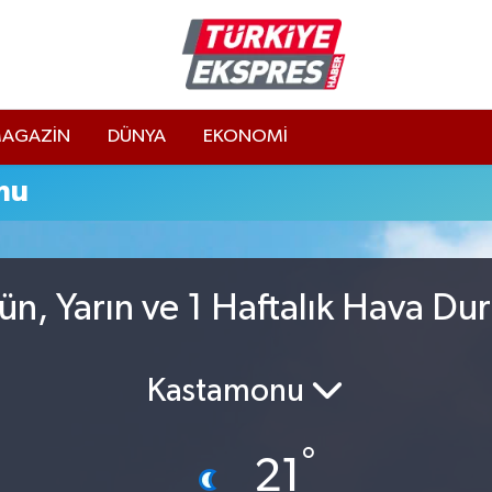
AGAZİN
DÜNYA
EKONOMİ
mu
n, Yarın ve 1 Haftalık Hava D
Kastamonu
°
21