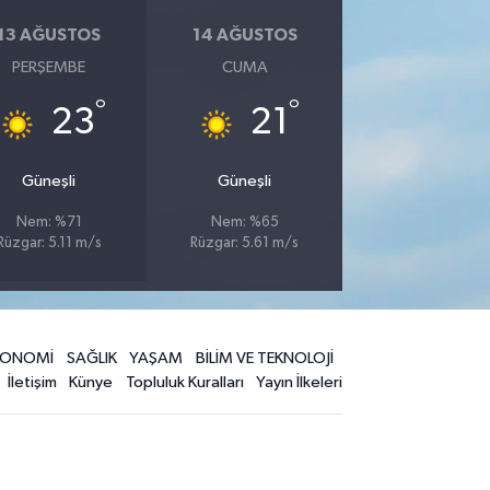
13 AĞUSTOS
14 AĞUSTOS
PERŞEMBE
CUMA
°
°
23
21
Güneşli
Güneşli
Nem: %71
Nem: %65
Rüzgar: 5.11 m/s
Rüzgar: 5.61 m/s
KONOMİ
SAĞLIK
YAŞAM
BİLİM VE TEKNOLOJİ
İletişim
Künye
Topluluk Kuralları
Yayın İlkeleri