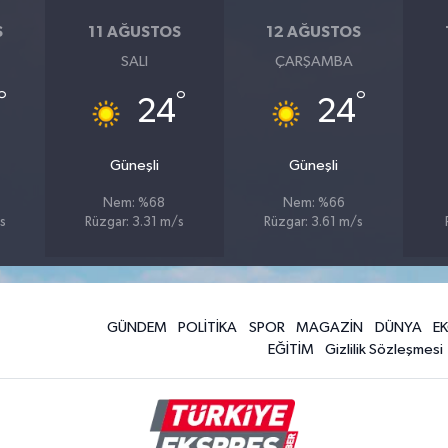
S
11 AĞUSTOS
12 AĞUSTOS
SALI
ÇARŞAMBA
°
°
°
24
24
Güneşli
Güneşli
Nem: %68
Nem: %66
s
Rüzgar: 3.31 m/s
Rüzgar: 3.61 m/s
GÜNDEM
POLİTİKA
SPOR
MAGAZİN
DÜNYA
E
EĞİTİM
Gizlilik Sözleşmesi