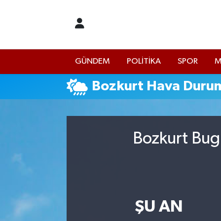
İstanbul Nöbetçi Eczaneler
GÜNDEM
POLİTİKA
SPOR
M
İstanbul Hava Durumu
Bozkurt Hava Duru
İstanbul Namaz Vakitleri
İstanbul Trafik Yoğunluk Haritası
Bozkurt Bugü
Süper Lig Puan Durumu ve Fikstür
Tüm Manşetler
Son Dakika Haberleri
ŞU AN
Haber Arşivi