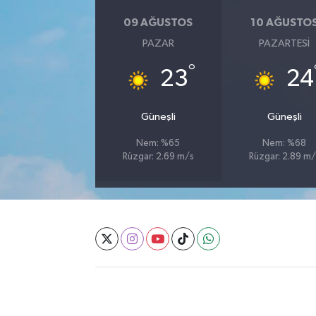
09 AĞUSTOS
10 AĞUSTO
PAZAR
PAZARTESI
°
23
24
Güneşli
Güneşli
Nem: %65
Nem: %68
Rüzgar: 2.69 m/s
Rüzgar: 2.89 m/