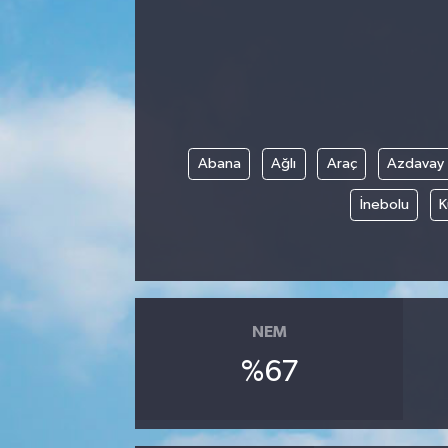
Abana
Ağlı
Araç
Azdavay
İnebolu
K
NEM
%67