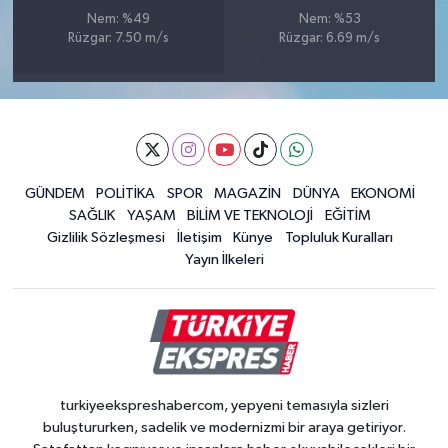
Nem: %49
Nem: %53
Rüzgar: 7.50 m/s
Rüzgar: 6.69 m/s
GÜNDEM
POLİTİKA
SPOR
MAGAZİN
DÜNYA
EKONOMİ
SAĞLIK
YAŞAM
BİLİM VE TEKNOLOJİ
EĞİTİM
Gizlilik Sözleşmesi
İletişim
Künye
Topluluk Kuralları
Yayın İlkeleri
turkiyeekspreshabercom, yepyeni temasıyla sizleri
buluştururken, sadelik ve modernizmi bir araya getiriyor.