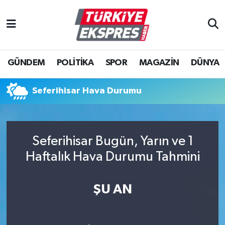
İstanbul Nöbetçi Eczaneler
GÜNDEM
POLİTİKA
SPOR
MAGAZİN
DÜNYA
İstanbul Hava Durumu
İstanbul Namaz Vakitleri
Seferihisar Hava Durumu
İstanbul Trafik Yoğunluk Haritası
Seferihisar Bugün, Yarın ve 1
Süper Lig Puan Durumu ve Fikstür
Haftalık Hava Durumu Tahmini
Tüm Manşetler
ŞU AN
Son Dakika Haberleri
Haber Arşivi