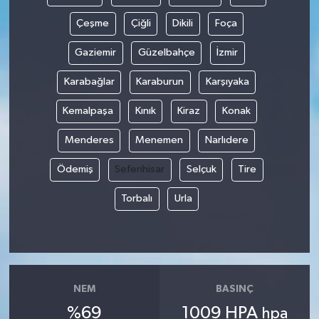
Çeşme
Çiğli
Dikili
Foça
Gaziemir
Güzelbahçe
İzmir
Karabağlar
Karaburun
Karşıyaka
Kemalpaşa
Kınık
Kiraz
Konak
Menderes
Menemen
Narlıdere
Ödemiş
Seferihisar
Selçuk
Tire
Torbalı
Urla
NEM
BASINÇ
%69
1009 HPA
hpa