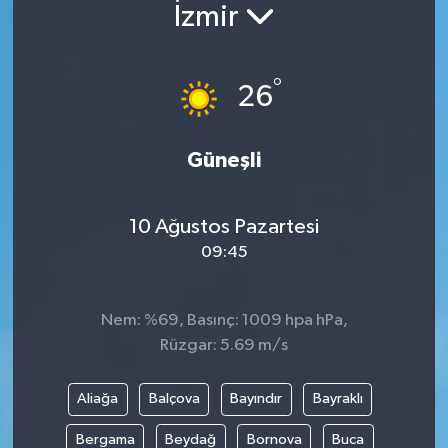
İzmir
°
26
Güneşli
10 Ağustos Pazartesi
09:45
Nem: %69, Basınç: 1009 hpa hPa,
Rüzgar: 5.69 m/s
Aliağa
Balçova
Bayındır
Bayraklı
Bergama
Beydağ
Bornova
Buca