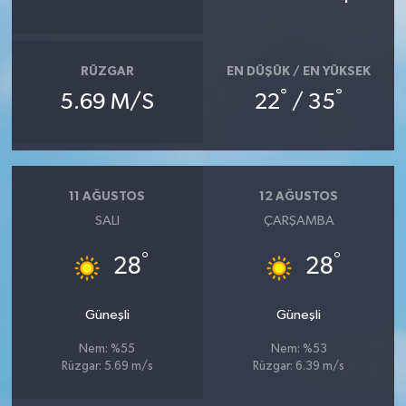
RÜZGAR
EN DÜŞÜK / EN YÜKSEK
°
°
5.69 M/S
22
/ 35
11 AĞUSTOS
12 AĞUSTOS
SALI
ÇARŞAMBA
°
°
28
28
Güneşli
Güneşli
Nem: %55
Nem: %53
Rüzgar: 5.69 m/s
Rüzgar: 6.39 m/s