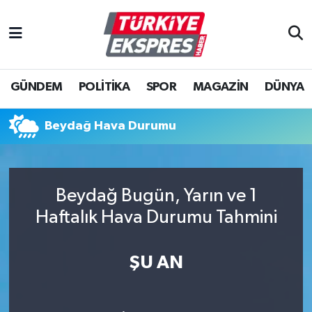
İstanbul Nöbetçi Eczaneler
GÜNDEM
POLİTİKA
SPOR
MAGAZİN
DÜNYA
İstanbul Hava Durumu
İstanbul Namaz Vakitleri
Beydağ Hava Durumu
İstanbul Trafik Yoğunluk Haritası
Beydağ Bugün, Yarın ve 1
Süper Lig Puan Durumu ve Fikstür
Haftalık Hava Durumu Tahmini
Tüm Manşetler
ŞU AN
Son Dakika Haberleri
Haber Arşivi