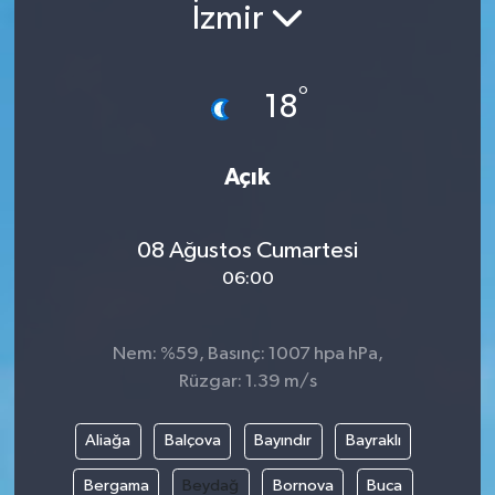
İzmir
°
18
Açık
08 Ağustos Cumartesi
06:00
Nem: %59, Basınç: 1007 hpa hPa,
Rüzgar: 1.39 m/s
Aliağa
Balçova
Bayındır
Bayraklı
Bergama
Beydağ
Bornova
Buca