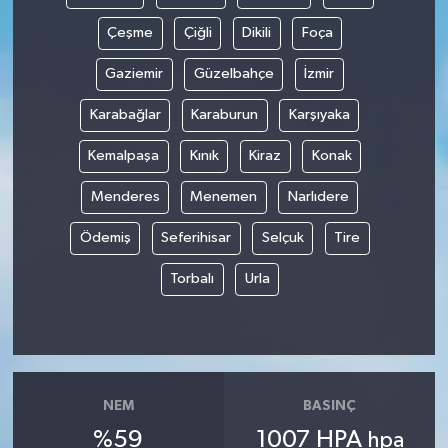
Çeşme
Çiğli
Dikili
Foça
Gaziemir
Güzelbahçe
İzmir
Karabağlar
Karaburun
Karşıyaka
Kemalpaşa
Kınık
Kiraz
Konak
Menderes
Menemen
Narlıdere
Ödemiş
Seferihisar
Selçuk
Tire
Torbalı
Urla
NEM
BASINÇ
%59
1007 HPA
hpa