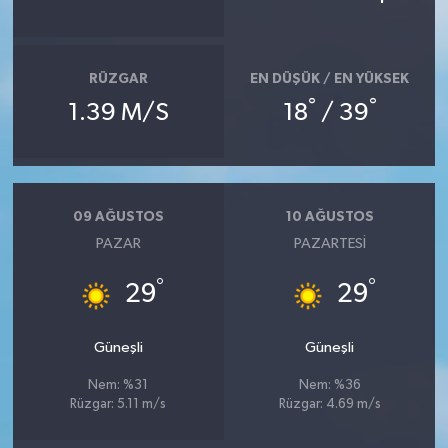
RÜZGAR
EN DÜŞÜK / EN YÜKSEK
°
°
1.39 M/S
18
/ 39
09 AĞUSTOS
10 AĞUSTOS
PAZAR
PAZARTESI
°
°
29
29
Güneşli
Güneşli
Nem: %31
Nem: %36
Rüzgar: 5.11 m/s
Rüzgar: 4.69 m/s