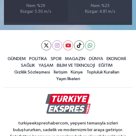
Nem: %29
Nem: %25
Rüzgar: 5.50 m/s
Rüzgar: 4.81 m/s
GÜNDEM
POLİTİKA
SPOR
MAGAZİN
DÜNYA
EKONOMİ
SAĞLIK
YAŞAM
BİLİM VE TEKNOLOJİ
EĞİTİM
Gizlilik Sözleşmesi
İletişim
Künye
Topluluk Kuralları
Yayın İlkeleri
turkiyeekspreshabercom, yepyeni temasıyla sizleri
buluştururken, sadelik ve modernizmi bir araya getiriyor.