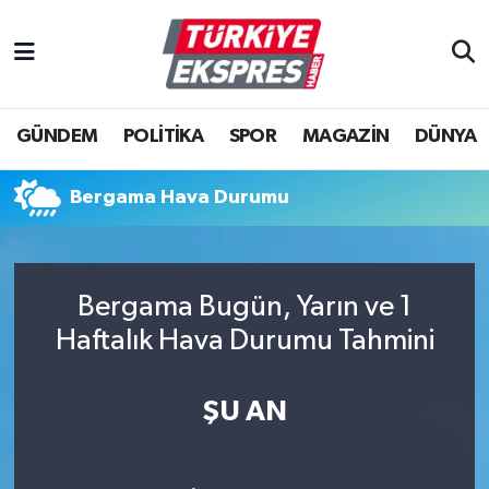
İstanbul Nöbetçi Eczaneler
GÜNDEM
POLİTİKA
SPOR
MAGAZİN
DÜNYA
İstanbul Hava Durumu
İstanbul Namaz Vakitleri
Bergama Hava Durumu
İstanbul Trafik Yoğunluk Haritası
Bergama Bugün, Yarın ve 1
Süper Lig Puan Durumu ve Fikstür
Haftalık Hava Durumu Tahmini
Tüm Manşetler
ŞU AN
Son Dakika Haberleri
Haber Arşivi