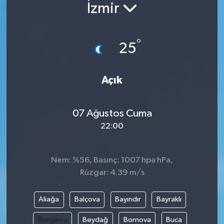
İzmir
°
25
Açık
07 Ağustos Cuma
22:00
Nem: %56, Basınç: 1007 hpa hPa,
Rüzgar: 4.39 m/s
Aliağa
Balçova
Bayındır
Bayraklı
Bergama
Beydağ
Bornova
Buca