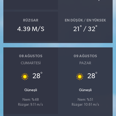
RÜZGAR
EN DÜŞÜK / EN YÜKSEK
°
°
4.39 M/S
21
/ 32
08 AĞUSTOS
09 AĞUSTOS
CUMARTESI
PAZAR
°
°
28
28
Güneşli
Güneşli
Nem: %48
Nem: %51
Rüzgar: 9.11 m/s
Rüzgar: 10.61 m/s