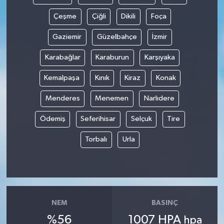
Çeşme
Çiğli
Dikili
Foça
Gaziemir
Güzelbahçe
İzmir
Karabağlar
Karaburun
Karşıyaka
Kemalpaşa
Kınık
Kiraz
Konak
Menderes
Menemen
Narlıdere
Ödemiş
Seferihisar
Selçuk
Tire
Torbalı
Urla
NEM
BASINÇ
%56
1007 HPA
hpa