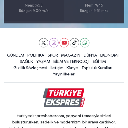
Nem: %53
Nem: %45
Rüzgar: 9.00 m/s
Rüzgar: 9.61 m/s
GÜNDEM
POLİTİKA
SPOR
MAGAZİN
DÜNYA
EKONOMİ
SAĞLIK
YAŞAM
BİLİM VE TEKNOLOJİ
EĞİTİM
Gizlilik Sözleşmesi
İletişim
Künye
Topluluk Kuralları
Yayın İlkeleri
turkiyeekspreshabercom, yepyeni temasıyla sizleri
buluştururken, sadelik ve modernizmi bir araya getiriyor.