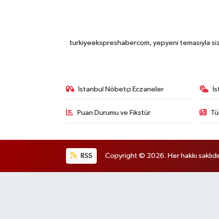
turkiyeekspreshabercom, yepyeni temasıyla sizle
İstanbul Nöbetçi Eczaneler
İ
Puan Durumu ve Fikstür
Tü
RSS
Copyright © 2026. Her hakkı saklıdır