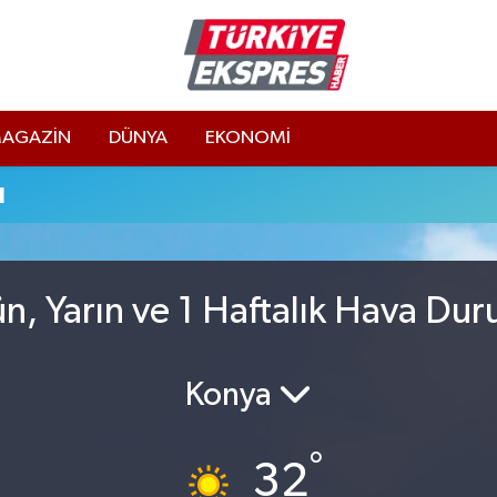
AGAZİN
DÜNYA
EKONOMİ
u
, Yarın ve 1 Haftalık Hava Du
Konya
°
32