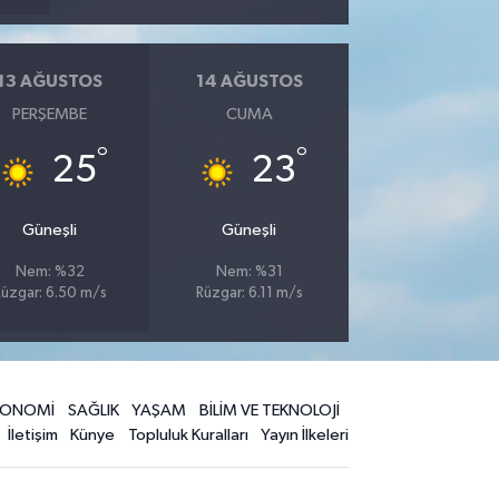
13 AĞUSTOS
14 AĞUSTOS
PERŞEMBE
CUMA
°
°
25
23
Güneşli
Güneşli
Nem: %32
Nem: %31
üzgar: 6.50 m/s
Rüzgar: 6.11 m/s
KONOMİ
SAĞLIK
YAŞAM
BİLİM VE TEKNOLOJİ
İletişim
Künye
Topluluk Kuralları
Yayın İlkeleri