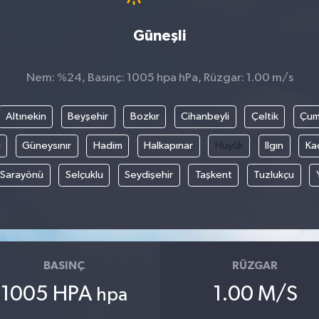
Güneşli
Nem: %24, Basınç: 1005 hpa hPa, Rüzgar: 1.00 m/s
Altınekin
Beyşehir
Bozkır
Cihanbeyli
Çeltik
Çum
i
Güneysınır
Hadim
Halkapınar
Hüyük
Ilgın
Ka
Sarayönü
Selçuklu
Seydişehir
Taşkent
Tuzlukçu
BASINÇ
RÜZGAR
1005 HPA
1.00 M/S
hpa