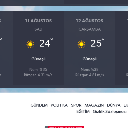
S
11 AĞUSTOS
12 AĞUSTOS
SALI
ÇARŞAMBA
°
°
°
24
25
Güneşli
Güneşli
Nem: %35
Nem: %38
s
Rüzgar: 4.31 m/s
Rüzgar: 4.81 m/s
R
GÜNDEM
POLİTİKA
SPOR
MAGAZİN
DÜNYA
E
EĞİTİM
Gizlilik Sözleşmesi