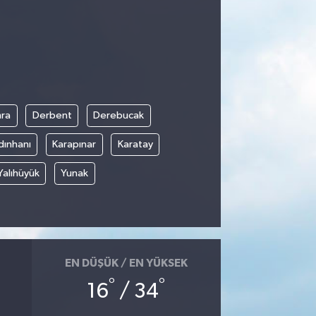
ra
Derbent
Derebucak
dınhanı
Karapınar
Karatay
Yalıhüyük
Yunak
EN DÜŞÜK / EN YÜKSEK
°
°
16
/ 34