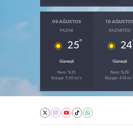
09 AĞUSTOS
10 AĞUSTO
PAZAR
PAZARTESI
°
25
24
Güneşli
Güneşli
Nem: %35
Nem: %39
Rüzgar: 5.50 m/s
Rüzgar: 4.19 m/