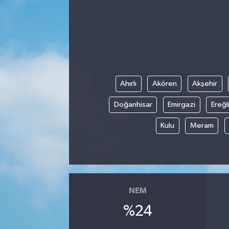
Ahırlı
Akören
Akşehir
Doğanhisar
Emirgazi
Ereğl
Kulu
Meram
NEM
%24