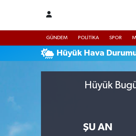
İstanbul Nöbetçi Eczaneler
GÜNDEM
POLİTİKA
SPOR
M
İstanbul Hava Durumu
Hüyük Hava Durum
İstanbul Namaz Vakitleri
İstanbul Trafik Yoğunluk Haritası
Hüyük Bugün
Süper Lig Puan Durumu ve Fikstür
Tüm Manşetler
Son Dakika Haberleri
ŞU AN
Haber Arşivi