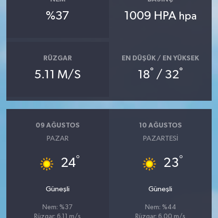
%37
1009 HPA
hpa
RÜZGAR
EN DÜŞÜK / EN YÜKSEK
°
°
5.11 M/S
18
/ 32
09 AĞUSTOS
10 AĞUSTOS
PAZAR
PAZARTESI
°
°
24
23
Güneşli
Güneşli
Nem: %37
Nem: %44
Rüzgar: 6.11 m/s
Rüzgar: 6.00 m/s