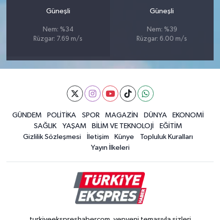
Güneşli
Güneşli
Nem: %34
Nem: %39
Rüzgar: 7.69 m/s
Rüzgar: 6.00 m/s
GÜNDEM
POLİTİKA
SPOR
MAGAZİN
DÜNYA
EKONOMİ
SAĞLIK
YAŞAM
BİLİM VE TEKNOLOJİ
EĞİTİM
Gizlilik Sözleşmesi
İletişim
Künye
Topluluk Kuralları
Yayın İlkeleri
turkiyeekspreshabercom, yepyeni temasıyla sizleri