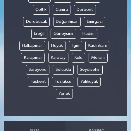
Çeltik
Çumra
Derbent
Derebucak
Doğanhisar
Emirgazi
Ereğli
Güneysınır
Hadim
Halkapınar
Hüyük
Ilgın
Kadınhanı
Karapınar
Karatay
Kulu
Meram
Sarayönü
Selçuklu
Seydişehir
Taşkent
Tuzlukçu
Yalıhüyük
Yunak
NEM
BASINÇ