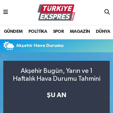
İstanbul Nöbetçi Eczaneler
GÜNDEM
POLİTİKA
SPOR
MAGAZİN
DÜNYA
İstanbul Hava Durumu
İstanbul Namaz Vakitleri
Akşehir Hava Durumu
İstanbul Trafik Yoğunluk Haritası
Akşehir Bugün, Yarın ve 1
Süper Lig Puan Durumu ve Fikstür
Haftalık Hava Durumu Tahmini
Tüm Manşetler
ŞU AN
Son Dakika Haberleri
Haber Arşivi