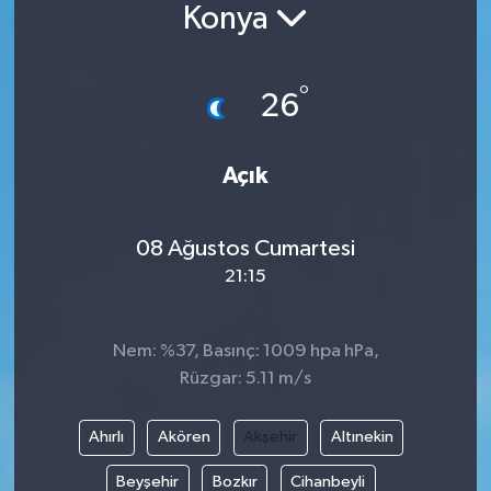
Konya
°
26
Açık
08 Ağustos Cumartesi
21:15
Nem: %37, Basınç: 1009 hpa hPa,
Rüzgar: 5.11 m/s
Ahırlı
Akören
Akşehir
Altınekin
Beyşehir
Bozkır
Cihanbeyli