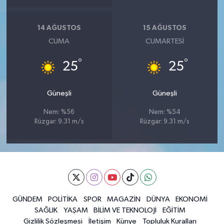
14 AĞUSTOS
15 AĞUSTOS
CUMA
CUMARTESI
°
°
25
25
Güneşli
Güneşli
Nem: %56
Nem: %54
Rüzgar: 9.31 m/s
Rüzgar: 9.31 m/s
GÜNDEM
POLİTİKA
SPOR
MAGAZİN
DÜNYA
EKONOMİ
SAĞLIK
YAŞAM
BİLİM VE TEKNOLOJİ
EĞİTİM
Gizlilik Sözleşmesi
İletişim
Künye
Topluluk Kuralları