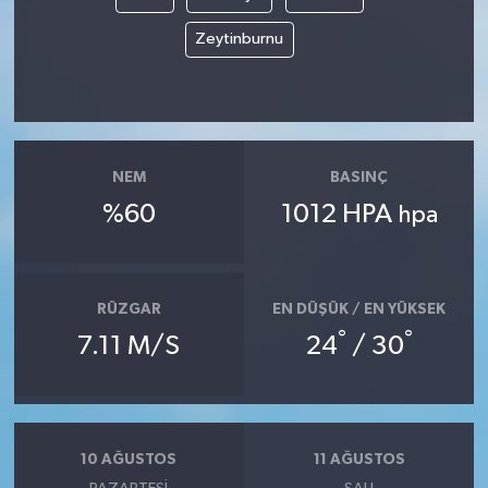
Zeytinburnu
NEM
BASINÇ
%60
1012 HPA
hpa
RÜZGAR
EN DÜŞÜK / EN YÜKSEK
°
°
7.11 M/S
24
/ 30
10 AĞUSTOS
11 AĞUSTOS