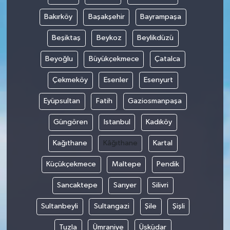
Bakırköy
Başakşehir
Bayrampaşa
Beşiktaş
Beykoz
Beylikdüzü
Beyoğlu
Büyükçekmece
Çatalca
Çekmeköy
Esenler
Esenyurt
Eyüpsultan
Fatih
Gaziosmanpaşa
Güngören
Istanbul
Kadıköy
Kağıthane
Kâğıthane
Kartal
Küçükçekmece
Maltepe
Pendik
Sancaktepe
Sarıyer
Silivri
Sultanbeyli
Sultangazi
Şile
Şişli
Tuzla
Ümraniye
Üsküdar