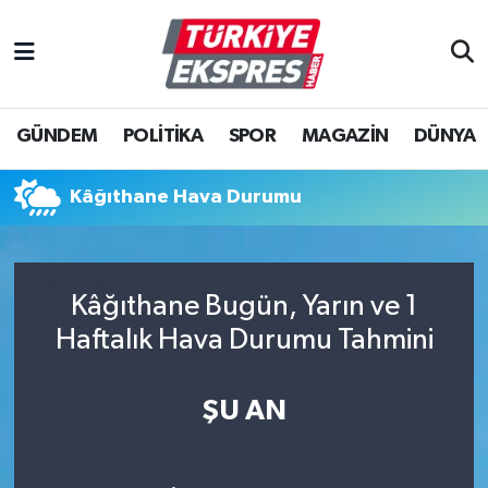
İstanbul Nöbetçi Eczaneler
GÜNDEM
POLİTİKA
SPOR
MAGAZİN
DÜNYA
İstanbul Hava Durumu
İstanbul Namaz Vakitleri
Kâğıthane Hava Durumu
İstanbul Trafik Yoğunluk Haritası
Kâğıthane Bugün, Yarın ve 1
Süper Lig Puan Durumu ve Fikstür
Haftalık Hava Durumu Tahmini
Tüm Manşetler
ŞU AN
Son Dakika Haberleri
Haber Arşivi