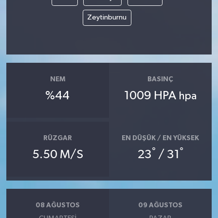
Zeytinburnu
NEM
BASINÇ
%44
1009 HPA
hpa
RÜZGAR
EN DÜŞÜK / EN YÜKSEK
°
°
5.50 M/S
23
/ 31
08 AĞUSTOS
09 AĞUSTOS