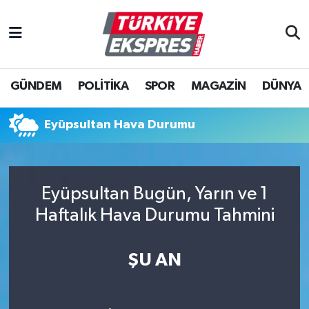
İstanbul Nöbetçi Eczaneler
GÜNDEM
POLİTİKA
SPOR
MAGAZİN
DÜNYA
İstanbul Hava Durumu
İstanbul Namaz Vakitleri
Eyüpsultan Hava Durumu
İstanbul Trafik Yoğunluk Haritası
Eyüpsultan Bugün, Yarın ve 1
Süper Lig Puan Durumu ve Fikstür
Haftalık Hava Durumu Tahmini
Tüm Manşetler
ŞU AN
Son Dakika Haberleri
Haber Arşivi