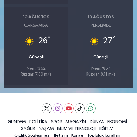
12 AĞUSTOS
13 AĞUSTOS
ÇARŞAMBA
PERŞEMBE
°
°
26
27
Güneşli
Güneşli
Nem: %62
Nem: %57
Rüzgar: 7.89 m/s
Rüzgar: 8.11 m/s
GÜNDEM
POLİTİKA
SPOR
MAGAZİN
DÜNYA
EKONOMİ
SAĞLIK
YAŞAM
BİLİM VE TEKNOLOJİ
EĞİTİM
Gizlilik Sözleşmesi
İletişim
Künye
Topluluk Kuralları