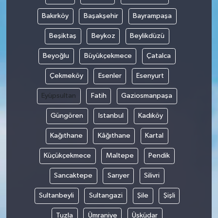
Bakırköy
Başakşehir
Bayrampaşa
Beşiktaş
Beykoz
Beylikdüzü
Beyoğlu
Büyükçekmece
Çatalca
Çekmeköy
Esenler
Esenyurt
Eyüpsultan
Fatih
Gaziosmanpaşa
Güngören
Istanbul
Kadıköy
Kağıthane
Kâğıthane
Kartal
Küçükçekmece
Maltepe
Pendik
Sancaktepe
Sarıyer
Silivri
Sultanbeyli
Sultangazi
Şile
Şişli
Tuzla
Ümraniye
Üsküdar