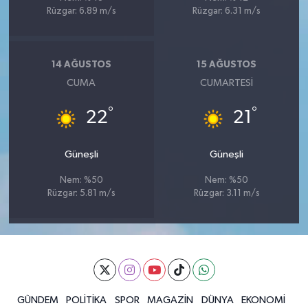
Rüzgar: 6.89 m/s
Rüzgar: 6.31 m/s
14 AĞUSTOS
15 AĞUSTOS
CUMA
CUMARTESI
°
°
22
21
Güneşli
Güneşli
Nem: %50
Nem: %50
Rüzgar: 5.81 m/s
Rüzgar: 3.11 m/s
GÜNDEM
POLİTİKA
SPOR
MAGAZİN
DÜNYA
EKONOMİ