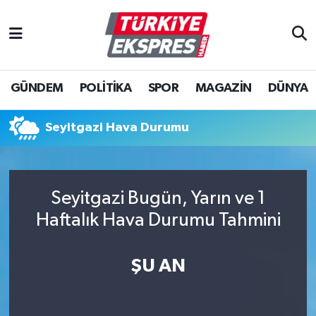
İstanbul Nöbetçi Eczaneler
GÜNDEM
POLİTİKA
SPOR
MAGAZİN
DÜNYA
İstanbul Hava Durumu
İstanbul Namaz Vakitleri
Seyitgazi Hava Durumu
İstanbul Trafik Yoğunluk Haritası
Seyitgazi Bugün, Yarın ve 1
Süper Lig Puan Durumu ve Fikstür
Haftalık Hava Durumu Tahmini
Tüm Manşetler
ŞU AN
Son Dakika Haberleri
Haber Arşivi