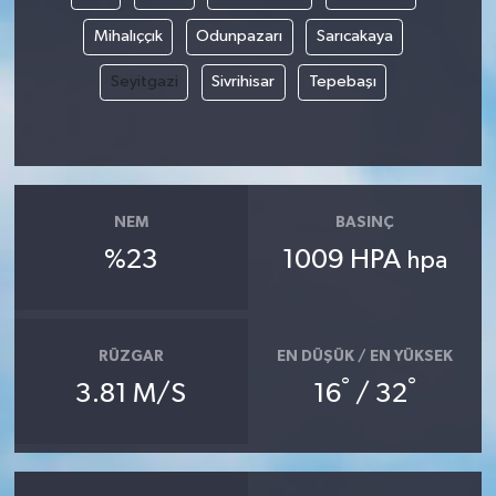
Mihalıççık
Odunpazarı
Sarıcakaya
Seyitgazi
Sivrihisar
Tepebaşı
NEM
BASINÇ
%23
1009 HPA
hpa
RÜZGAR
EN DÜŞÜK / EN YÜKSEK
°
°
3.81 M/S
16
/ 32