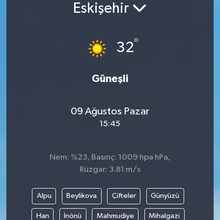
Eskişehir
°
32
Güneşli
09 Ağustos Pazar
15:45
Nem: %23, Basınç: 1009 hpa hPa,
Rüzgar: 3.81 m/s
Alpu
Beylikova
Çifteler
Günyüzü
Han
İnönü
Mahmudiye
Mihalgazi