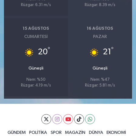
Rüzgar: 6.31 m/s
Rüzgar: 8.39 m/s
15 AĞUSTOS
16 AĞUSTOS
CUMARTESI
PAZAR
°
°
20
21
Güneşli
Güneşli
Nem: %50
Nem: %47
Rüzgar: 4.19 m/s
Rüzgar: 5.81 m/s
GÜNDEM
POLİTİKA
SPOR
MAGAZİN
DÜNYA
EKONOMİ