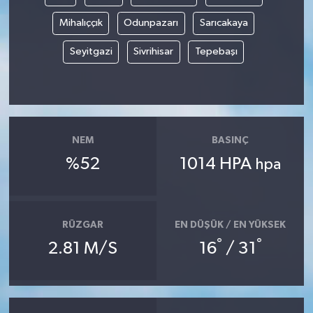
Mihalıççık
Odunpazarı
Sarıcakaya
Seyitgazi
Sivrihisar
Tepebaşı
NEM
BASINÇ
%52
1014 HPA
hpa
RÜZGAR
EN DÜŞÜK / EN YÜKSEK
°
°
2.81 M/S
16
/ 31