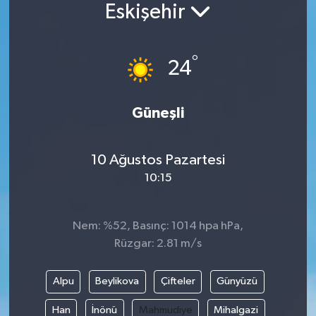
Eskişehir
°
24
Güneşli
10 Ağustos Pazartesi
10:15
Nem: %52, Basınç: 1014 hpa hPa,
Rüzgar: 2.81 m/s
Alpu
Beylikova
Çifteler
Günyüzü
Han
İnönü
Mahmudiye
Mihalgazi