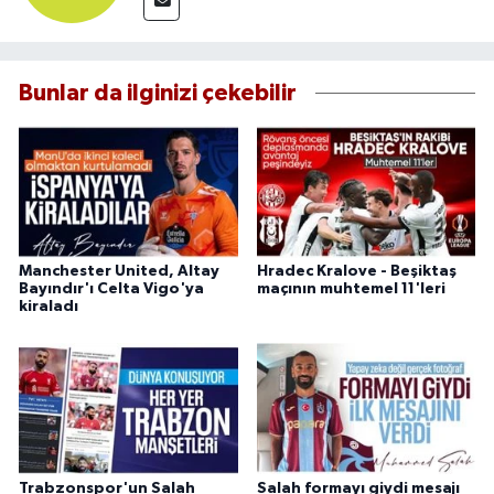
Bunlar da ilginizi çekebilir
Manchester United, Altay
Hradec Kralove - Beşiktaş
Bayındır'ı Celta Vigo'ya
maçının muhtemel 11'leri
kiraladı
Trabzonspor'un Salah
Salah formayı giydi mesajı