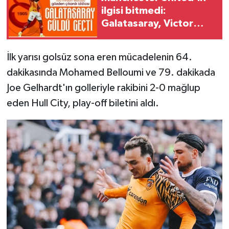
ilgisi bitmedi:
Galatasaray, Victor
Osimhen'le ilgili
kararını verdi
İlk yarısı golsüz sona eren mücadelenin 64.
dakikasında Mohamed Belloumi ve 79. dakikada
Joe Gelhardt'ın golleriyle rakibini 2-0 mağlup
eden Hull City, play-off biletini aldı.