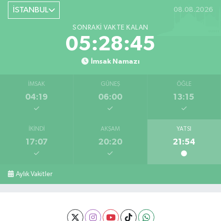
İSTANBUL
08.08.2026
SONRAKI VAKTE KALAN
05:28:44
İmsak Namazı
İMSAK
GÜNEŞ
ÖĞLE
04:19
06:00
13:15
İKINDI
AKŞAM
YATSI
17:07
20:20
21:54
Aylık Vakitler