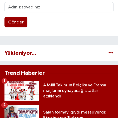
Gönder
Yükleniyor...
Trend Haberler
1
A Milli Takım'ın Belçika ve Fransa
maçlarını oynayacağı statlar
açıklandı
2
Salah formayı giydi mesajı verdi:
Bize her yer Trabzon