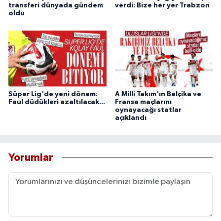
transferi dünyada gündem
verdi: Bize her yer Trabzon
oldu
Süper Lig'de yeni dönem:
A Milli Takım'ın Belçika ve
Faul düdükleri azaltılacak...
Fransa maçlarını
oynayacağı statlar
açıklandı
Yorumlar