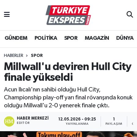
İstanbul Nöbetçi Eczaneler
GÜNDEM
POLİTİKA
SPOR
MAGAZİN
DÜNYA
İstanbul Hava Durumu
İstanbul Namaz Vakitleri
HABERLER
SPOR
Millwall'u deviren Hull City
İstanbul Trafik Yoğunluk Haritası
finale yükseldi
Süper Lig Puan Durumu ve Fikstür
Acun Ilıcalı'nın sahibi olduğu Hull City,
Championship play-off yarı final rövanşında konuk
Tüm Manşetler
olduğu Millwall'u 2-0 yenerek finale çıktı.
Son Dakika Haberleri
HABER MERKEZI
12.05.2026 - 09:25
1
EDITÖR
YAYINLANMA
PAYLAŞIM
GÖ
Haber Arşivi