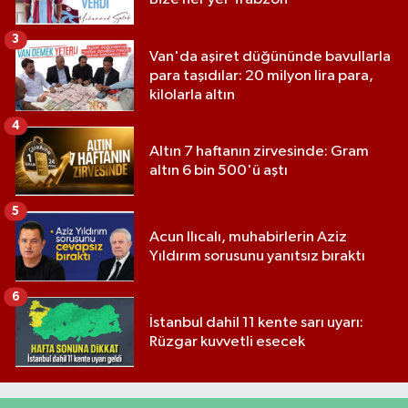
3
Van'da aşiret düğününde bavullarla
para taşıdılar: 20 milyon lira para,
kilolarla altın
4
Altın 7 haftanın zirvesinde: Gram
altın 6 bin 500'ü aştı
5
Acun Ilıcalı, muhabirlerin Aziz
Yıldırım sorusunu yanıtsız bıraktı
6
İstanbul dahil 11 kente sarı uyarı:
Rüzgar kuvvetli esecek