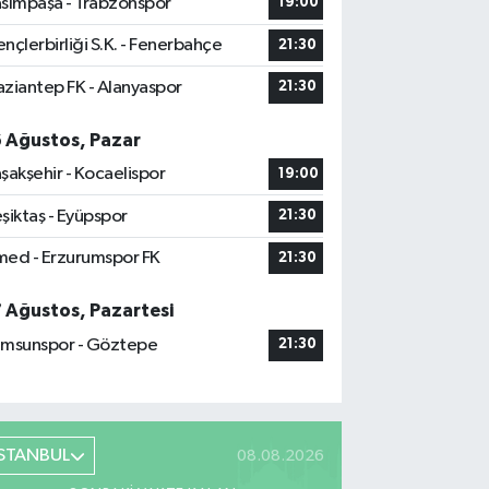
sımpaşa - Trabzonspor
19:00
nçlerbirliği S.K. - Fenerbahçe
21:30
ziantep FK - Alanyaspor
21:30
6 Ağustos, Pazar
şakşehir - Kocaelispor
19:00
şiktaş - Eyüpspor
21:30
ed - Erzurumspor FK
21:30
7 Ağustos, Pazartesi
msunspor - Göztepe
21:30
İSTANBUL
08.08.2026