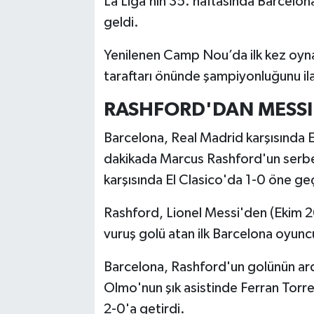
La Liga’nın 35. haftasında Barcelona
geldi.
Yenilenen Camp Nou’da ilk kez oyn
taraftarı önünde şampiyonluğunu ila
RASHFORD'DAN MESSI'
Barcelona, Real Madrid karşısında El
dakikada Marcus Rashford'un serbes
karşısında El Clasico'da 1-0 öne geç
Rashford, Lionel Messi'den (Ekim 2
vuruş golü atan ilk Barcelona oyunc
Barcelona, Rashford'un golünün ard
Olmo'nun şık asistinde Ferran Torre
2-0'a getirdi.