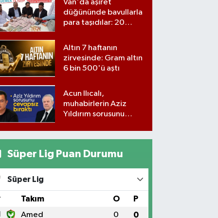
Van'da aşiret
düğününde bavullarla
para taşıdılar: 20
milyon lira para,
kilolarla altın
Altın 7 haftanın
zirvesinde: Gram altın
6 bin 500'ü aştı
Acun Ilıcalı,
muhabirlerin Aziz
Yıldırım sorusunu
yanıtsız bıraktı
Süper Lig Puan Durumu
Süper Lig
#
Takım
O
P
1
Amed
0
0