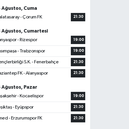
4 Ağustos, Cuma
latasaray - Çorum FK
21:30
5 Ağustos, Cumartesi
nyaspor - Rizespor
19:00
sımpaşa - Trabzonspor
19:00
nçlerbirliği S.K. - Fenerbahçe
21:30
ziantep FK - Alanyaspor
21:30
6 Ağustos, Pazar
şakşehir - Kocaelispor
19:00
şiktaş - Eyüpspor
21:30
ed - Erzurumspor FK
21:30