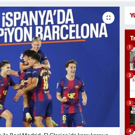
Y
T
1
2
3
4