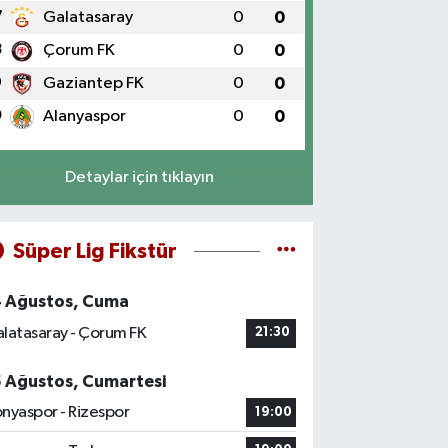
7
Galatasaray
0
0
8
Çorum FK
0
0
9
Gaziantep FK
0
0
0
Alanyaspor
0
0
Detaylar için tıklayın
Süper Lig Fikstür
4 Ağustos, Cuma
latasaray - Çorum FK
21:30
5 Ağustos, Cumartesi
nyaspor - Rizespor
19:00