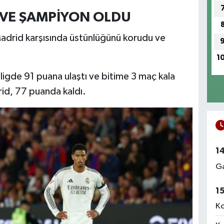
VE ŞAMPİYON OLDU
Madrid karşısında üstünlüğünü korudu ve
1
e ligde 91 puana ulaştı ve bitime 3 maç kala
id, 77 puanda kaldı.
1
Ga
1
Ko