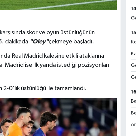
1
Ga
d karşısında skor ve oyun üstünlüğünün
1
25. dakikada
"Oley"
çekmeye başladı.
Ko
Ka
rında Real Madrid kalesine etkili ataklarına
 Madrid ise ilk yarıda istediği pozisyonları
Ge
Ga
ın 2-0'lık üstünlüğü ile tamamlandı.
1
Ba
Be
Am