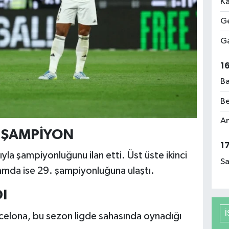
Ka
Ge
Ga
1
Ba
Be
Am
LE ŞAMPİYON
1
ıyla şampiyonluğunu ilan etti. Üst üste ikinci
Sa
amda ise 29. şampiyonluğuna ulaştı.
I
celona, bu sezon ligde sahasında oynadığı