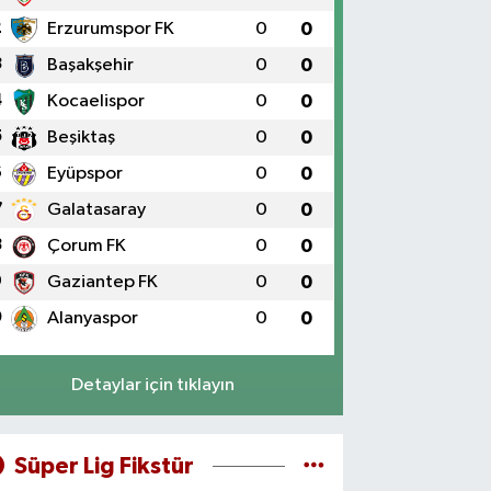
2
Erzurumspor FK
0
0
3
Başakşehir
0
0
4
Kocaelispor
0
0
5
Beşiktaş
0
0
6
Eyüpspor
0
0
7
Galatasaray
0
0
8
Çorum FK
0
0
9
Gaziantep FK
0
0
0
Alanyaspor
0
0
Detaylar için tıklayın
Süper Lig Fikstür