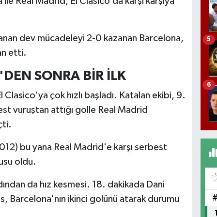
 ile Real Madrid, El Clasico’da karşı karşıya
anan dev mücadeleyi 2-0 kazanan Barcelona,
5
n etti.
DEN SONRA BİR İLK
6
 Clasico'ya çok hızlı başladı. Katalan ekibi, 9.
t vuruştan attığı golle Real Madrid
ti.
012) bu yana Real Madrid'e karşı serbest
usu oldu.
ından da hız kesmesi. 18. dakikada Dani
s, Barcelona'nın ikinci golünü atarak durumu