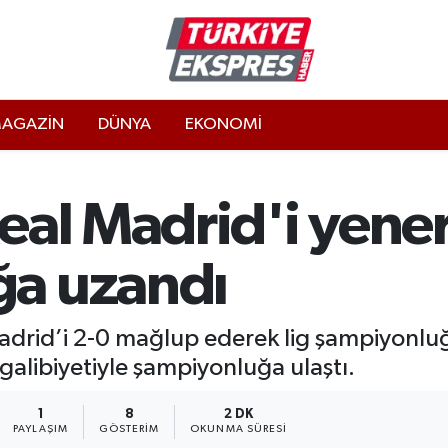
AGAZİN
DÜNYA
EKONOMİ
eal Madrid'i yene
a uzandı
Madrid’i 2-0 mağlup ederek lig şampiyonluğu
o galibiyetiyle şampiyonluğa ulaştı.
1
8
2 DK
PAYLAŞIM
GÖSTERIM
OKUNMA SÜRESI