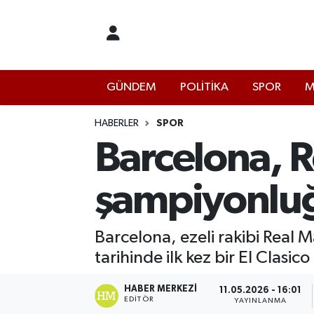
İstanbul Nöbetçi Eczaneler
GÜNDEM
POLİTİKA
SPOR
M
İstanbul Hava Durumu
İstanbul Namaz Vakitleri
HABERLER
SPOR
Barcelona, R
İstanbul Trafik Yoğunluk Haritası
şampiyonluğ
Süper Lig Puan Durumu ve Fikstür
Tüm Manşetler
Barcelona, ezeli rakibi Real 
tarihinde ilk kez bir El Clasic
Son Dakika Haberleri
HABER MERKEZI
11.05.2026 - 16:01
EDITÖR
Haber Arşivi
YAYINLANMA