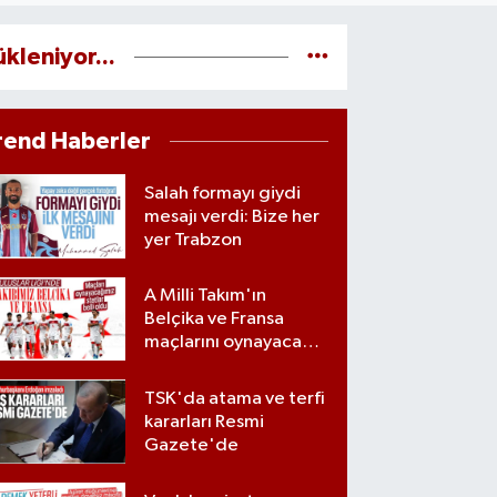
ükleniyor...
rend Haberler
Salah formayı giydi
mesajı verdi: Bize her
yer Trabzon
A Milli Takım'ın
Belçika ve Fransa
maçlarını oynayacağı
statlar açıklandı
TSK'da atama ve terfi
kararları Resmi
Gazete'de