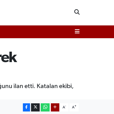
rek
nu ilan etti. Katalan ekibi,
-
+
A
A