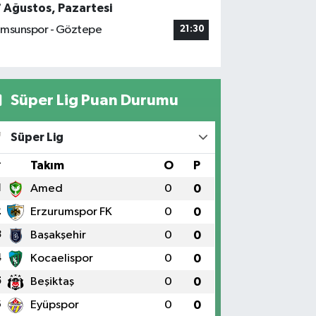
7 Ağustos, Pazartesi
msunspor - Göztepe
21:30
Süper Lig Puan Durumu
Süper Lig
#
Takım
O
P
1
Amed
0
0
2
Erzurumspor FK
0
0
3
Başakşehir
0
0
4
Kocaelispor
0
0
5
Beşiktaş
0
0
6
Eyüpspor
0
0