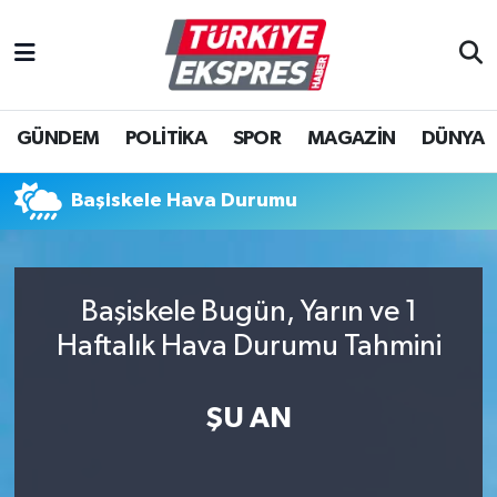
İstanbul Nöbetçi Eczaneler
GÜNDEM
POLİTİKA
SPOR
MAGAZİN
DÜNYA
İstanbul Hava Durumu
İstanbul Namaz Vakitleri
Başiskele Hava Durumu
İstanbul Trafik Yoğunluk Haritası
Başiskele Bugün, Yarın ve 1
Süper Lig Puan Durumu ve Fikstür
Haftalık Hava Durumu Tahmini
Tüm Manşetler
ŞU AN
Son Dakika Haberleri
Haber Arşivi