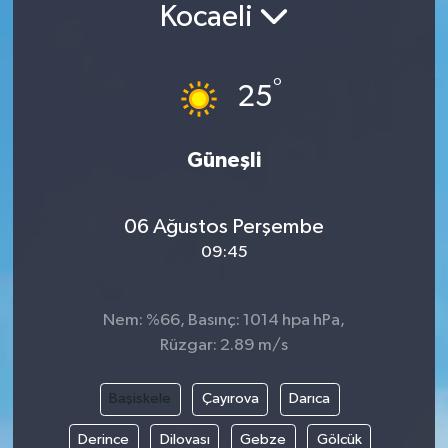
Kocaeli
°
25
Güneşli
06 Ağustos Perşembe
09:45
Nem: %66, Basınç: 1014 hpa hPa,
Rüzgar: 2.89 m/s
Başiskele
Çayırova
Darıca
Derince
Dilovası
Gebze
Gölcük