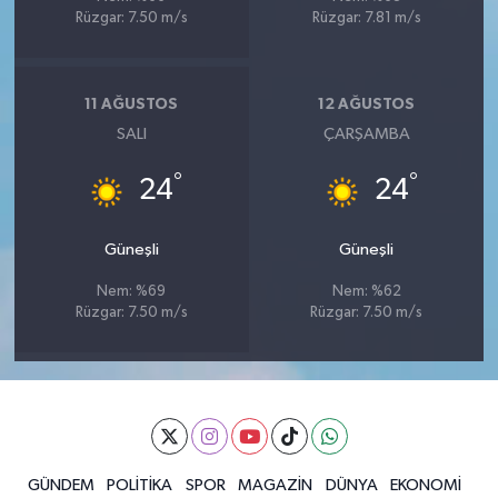
Rüzgar: 7.50 m/s
Rüzgar: 7.81 m/s
11 AĞUSTOS
12 AĞUSTOS
SALI
ÇARŞAMBA
°
°
24
24
Güneşli
Güneşli
Nem: %69
Nem: %62
Rüzgar: 7.50 m/s
Rüzgar: 7.50 m/s
GÜNDEM
POLİTİKA
SPOR
MAGAZİN
DÜNYA
EKONOMİ