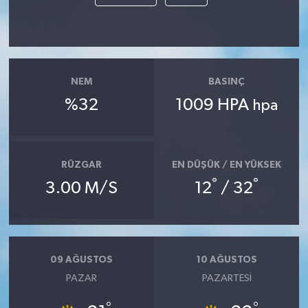
NEM
BASINÇ
%32
1009 HPA
hpa
RÜZGAR
EN DÜŞÜK / EN YÜKSEK
°
°
3.00 M/S
12
/ 32
09 AĞUSTOS
10 AĞUSTOS
PAZAR
PAZARTESI
°
°