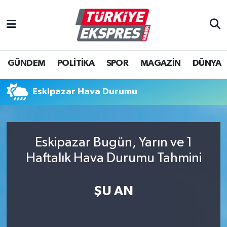
İstanbul Nöbetçi Eczaneler
GÜNDEM
POLİTİKA
SPOR
MAGAZİN
DÜNYA
İstanbul Hava Durumu
İstanbul Namaz Vakitleri
Eskipazar Hava Durumu
İstanbul Trafik Yoğunluk Haritası
Eskipazar Bugün, Yarın ve 1
Süper Lig Puan Durumu ve Fikstür
Haftalık Hava Durumu Tahmini
Tüm Manşetler
ŞU AN
Son Dakika Haberleri
Haber Arşivi