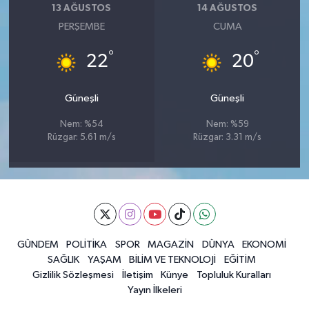
13 AĞUSTOS
14 AĞUSTOS
PERŞEMBE
CUMA
°
°
22
20
Güneşli
Güneşli
Nem: %54
Nem: %59
Rüzgar: 5.61 m/s
Rüzgar: 3.31 m/s
GÜNDEM
POLİTİKA
SPOR
MAGAZİN
DÜNYA
EKONOMİ
SAĞLIK
YAŞAM
BİLİM VE TEKNOLOJİ
EĞİTİM
Gizlilik Sözleşmesi
İletişim
Künye
Topluluk Kuralları
Yayın İlkeleri