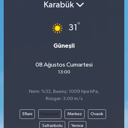
Karabük
°
31
Güneşli
08 Ağustos Cumartesi
13:00
Nem: %32, Basınç: 1009 hpa hPa,
Rüzgar: 3.00 m/s
Eflani
Eskipazar
Merkez
Ovacık
Safranbolu
Yenice