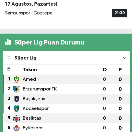
17 Ağustos, Pazartesi
Samsunspor - Göztepe
21:30
Süper Lig Puan Durumu
Süper Lig
#
Takım
O
P
1
Amed
0
0
2
Erzurumspor FK
0
0
3
Başakşehir
0
0
4
Kocaelispor
0
0
5
Beşiktaş
0
0
6
Eyüpspor
0
0