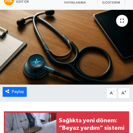
EDITÖR
YAYINLANMA
GÖSTERIM
O
Paylaş
-
+
A
A
Sağlıkta yeni dönem:
“Beyaz yardım” sistemi