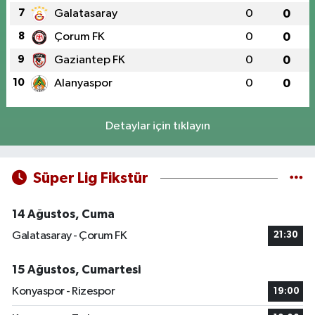
7
Galatasaray
0
0
8
Çorum FK
0
0
9
Gaziantep FK
0
0
10
Alanyaspor
0
0
Detaylar için tıklayın
Süper Lig Fikstür
14 Ağustos, Cuma
Galatasaray - Çorum FK
21:30
15 Ağustos, Cumartesi
Konyaspor - Rizespor
19:00