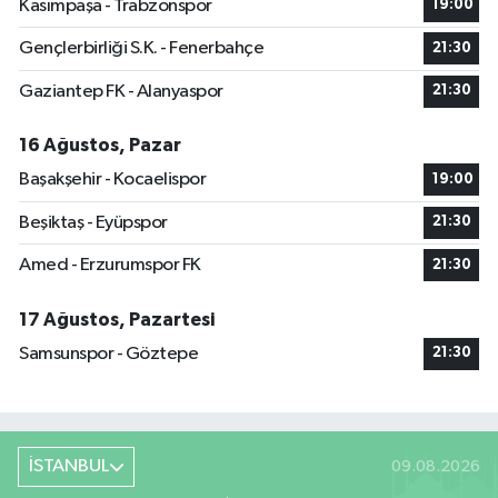
Kasımpaşa - Trabzonspor
19:00
Gençlerbirliği S.K. - Fenerbahçe
21:30
Gaziantep FK - Alanyaspor
21:30
16 Ağustos, Pazar
Başakşehir - Kocaelispor
19:00
Beşiktaş - Eyüpspor
21:30
Amed - Erzurumspor FK
21:30
17 Ağustos, Pazartesi
Samsunspor - Göztepe
21:30
İSTANBUL
09.08.2026