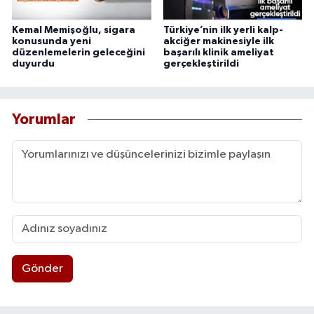
Kemal Memişoğlu, sigara
Türkiye’nin ilk yerli kalp-
konusunda yeni
akciğer makinesiyle ilk
düzenlemelerin geleceğini
başarılı klinik ameliyat
duyurdu
gerçekleştirildi
Yorumlar
Gönder