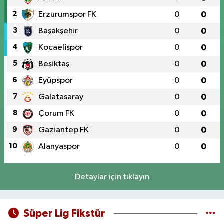
2
Erzurumspor FK
0
0
3
Başakşehir
0
0
4
Kocaelispor
0
0
5
Beşiktaş
0
0
6
Eyüpspor
0
0
7
Galatasaray
0
0
8
Çorum FK
0
0
9
Gaziantep FK
0
0
10
Alanyaspor
0
0
Detaylar için tıklayın
Süper Lig Fikstür