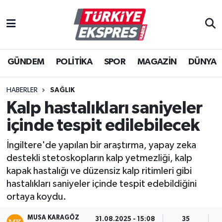
İstanbul Nöbetçi Eczaneler
GÜNDEM
POLİTİKA
SPOR
MAGAZİN
DÜNYA
İstanbul Hava Durumu
İstanbul Namaz Vakitleri
HABERLER
SAĞLIK
Kalp hastalıkları saniyeler
İstanbul Trafik Yoğunluk Haritası
içinde tespit edilebilecek
Süper Lig Puan Durumu ve Fikstür
İngiltere'de yapılan bir araştırma, yapay zeka
destekli stetoskopların kalp yetmezliği, kalp
Tüm Manşetler
kapak hastalığı ve düzensiz kalp ritimleri gibi
hastalıkları saniyeler içinde tespit edebildiğini
Son Dakika Haberleri
ortaya koydu.
Haber Arşivi
MUSA KARAGÖZ
31.08.2025 - 15:08
35