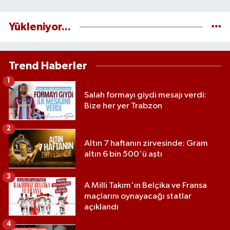
Yükleniyor...
Trend Haberler
1
Salah formayı giydi mesajı verdi:
Bize her yer Trabzon
2
Altın 7 haftanın zirvesinde: Gram
altın 6 bin 500'ü aştı
3
A Milli Takım'ın Belçika ve Fransa
maçlarını oynayacağı statlar
açıklandı
4