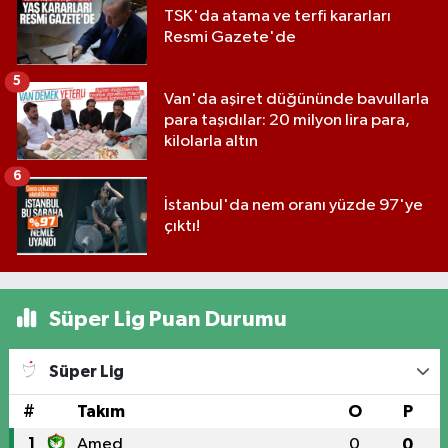
TSK'da atama ve terfi kararları
Resmi Gazete'de
5
Van'da aşiret düğününde bavullarla
para taşıdılar: 20 milyon lira para,
kilolarla altın
6
İstanbul'da nem oranı yüzde 97'ye
çıktı!
Süper Lig Puan Durumu
Süper Lig
#
Takım
O
P
1
Amed
0
0