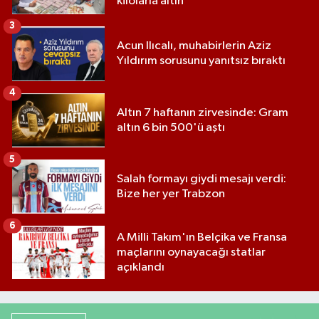
kilolarla altın
3
Acun Ilıcalı, muhabirlerin Aziz
Yıldırım sorusunu yanıtsız bıraktı
4
Altın 7 haftanın zirvesinde: Gram
altın 6 bin 500'ü aştı
5
Salah formayı giydi mesajı verdi:
Bize her yer Trabzon
6
A Milli Takım'ın Belçika ve Fransa
maçlarını oynayacağı statlar
açıklandı