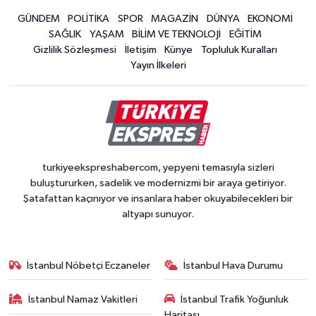
GÜNDEM
POLİTİKA
SPOR
MAGAZİN
DÜNYA
EKONOMİ
SAĞLIK
YAŞAM
BİLİM VE TEKNOLOJİ
EĞİTİM
Gizlilik Sözleşmesi
İletişim
Künye
Topluluk Kuralları
Yayın İlkeleri
turkiyeekspreshabercom, yepyeni temasıyla sizleri
buluştururken, sadelik ve modernizmi bir araya getiriyor.
Şatafattan kaçınıyor ve insanlara haber okuyabilecekleri bir
altyapı sunuyor.
İstanbul Nöbetçi Eczaneler
İstanbul Hava Durumu
İstanbul Namaz Vakitleri
İstanbul Trafik Yoğunluk
Haritası