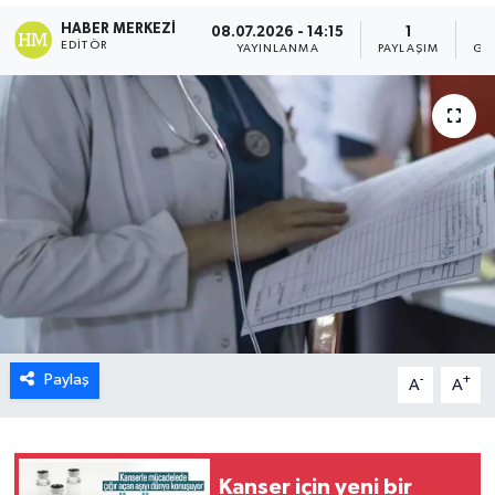
HABER MERKEZI
08.07.2026 - 14:15
1
EDITÖR
YAYINLANMA
PAYLAŞIM
GÖ
Paylaş
-
+
A
A
Kanser için yeni bir