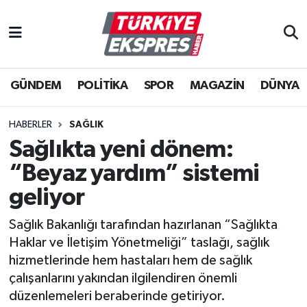
İstanbul Nöbetçi Eczaneler
GÜNDEM
POLİTİKA
SPOR
MAGAZİN
DÜNYA
İstanbul Hava Durumu
İstanbul Namaz Vakitleri
HABERLER
SAĞLIK
Sağlıkta yeni dönem:
İstanbul Trafik Yoğunluk Haritası
“Beyaz yardım” sistemi
Süper Lig Puan Durumu ve Fikstür
geliyor
Sağlık Bakanlığı tarafından hazırlanan “Sağlıkta
Tüm Manşetler
Haklar ve İletişim Yönetmeliği” taslağı, sağlık
hizmetlerinde hem hastaları hem de sağlık
Son Dakika Haberleri
çalışanlarını yakından ilgilendiren önemli
düzenlemeleri beraberinde getiriyor.
Haber Arşivi