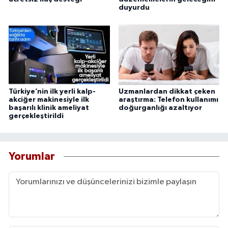
duyurdu
Türkiye’nin ilk yerli kalp-
Uzmanlardan dikkat çeken
akciğer makinesiyle ilk
araştırma: Telefon kullanımı
başarılı klinik ameliyat
doğurganlığı azaltıyor
gerçekleştirildi
Yorumlar