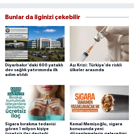
Bunlar da ilginizi çekebilir
Diyarbakır'daki 600 yataklı
Aşı Krizi: Türkiye’de riskli
dev sağlık yatırımında ilk
ülkeler arasında
adım atıldı
Sigara bırakma tedavisi
Kemal Memişoğlu, sigara
gören 1 milyon kişiye
konusunda yeni
ücretsiz ilaç desteği
düzenlemelerin geleceğini