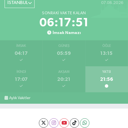
İSTANBUL
07.08.2026
SONRAKI VAKTE KALAN
06:17:50
İmsak Namazı
İMSAK
GÜNEŞ
ÖĞLE
04:17
05:59
13:15
İKINDI
AKŞAM
YATSI
17:07
20:21
21:56
Aylık Vakitler