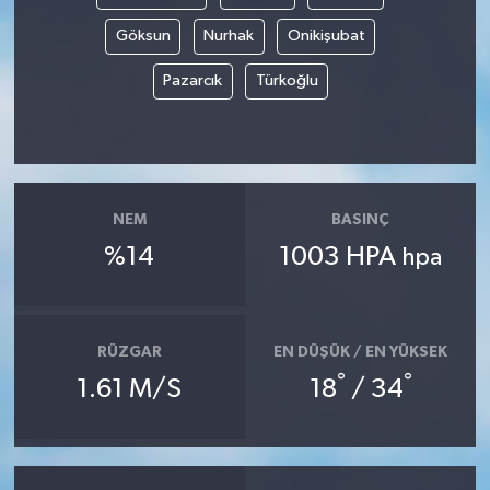
Göksun
Nurhak
Onikişubat
Pazarcık
Türkoğlu
NEM
BASINÇ
%14
1003 HPA
hpa
RÜZGAR
EN DÜŞÜK / EN YÜKSEK
°
°
1.61 M/S
18
/ 34