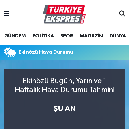
İstanbul Nöbetçi Eczaneler
GÜNDEM
POLİTİKA
SPOR
MAGAZİN
DÜNYA
İstanbul Hava Durumu
İstanbul Namaz Vakitleri
Ekinözü Hava Durumu
İstanbul Trafik Yoğunluk Haritası
Ekinözü Bugün, Yarın ve 1
Süper Lig Puan Durumu ve Fikstür
Haftalık Hava Durumu Tahmini
Tüm Manşetler
ŞU AN
Son Dakika Haberleri
Haber Arşivi