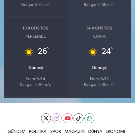
Rüzgar: 3.31 m/s
Rüzgar: 6.69 m/s
13 AĞUSTOS
14 AĞUSTOS
PERŞEMBE
CUMA
°
°
26
24
Güneşli
Güneşli
Nem: %34
Nem: %33
Rüzgar: 7.00 m/s
Rüzgar: 2.89 m/s
GÜNDEM
POLİTİKA
SPOR
MAGAZİN
DÜNYA
EKONOMİ