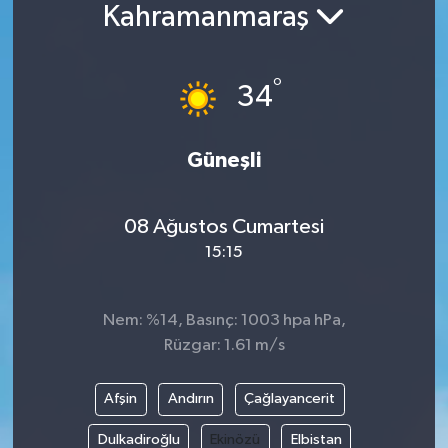
Kahramanmaraş
°
34
Güneşli
08 Ağustos Cumartesi
15:15
Nem: %14, Basınç: 1003 hpa hPa,
Rüzgar: 1.61 m/s
Afşin
Andırın
Çağlayancerit
Dulkadiroğlu
Ekinözü
Elbistan