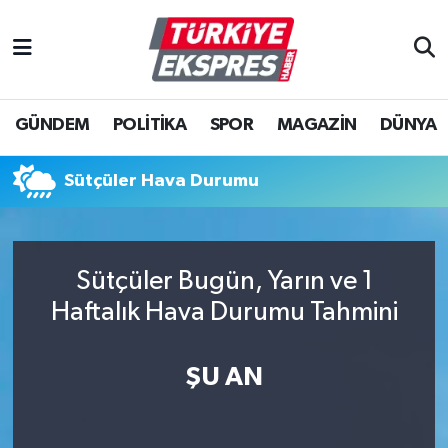
İstanbul Nöbetçi Eczaneler
GÜNDEM
POLİTİKA
SPOR
MAGAZİN
DÜNYA
İstanbul Hava Durumu
İstanbul Namaz Vakitleri
Sütçüler Hava Durumu
İstanbul Trafik Yoğunluk Haritası
Sütçüler Bugün, Yarın ve 1
Süper Lig Puan Durumu ve Fikstür
Haftalık Hava Durumu Tahmini
Tüm Manşetler
ŞU AN
Son Dakika Haberleri
Haber Arşivi