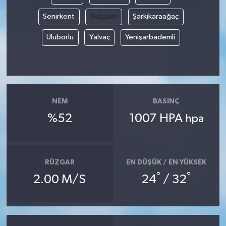
Senirkent
Sütçüler
Şarkikaraağaç
Uluborlu
Yalvaç
Yenişarbademli
NEM
BASINÇ
%52
1007 HPA
hpa
RÜZGAR
EN DÜŞÜK / EN YÜKSEK
°
°
2.00 M/S
24
/ 32