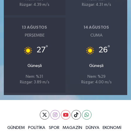
Rüzgar: 4.39 m/s
Rüzgar: 4.31 m/s
13 AĞUSTOS
14 AĞUSTOS
PERŞEMBE
CUMA
°
°
27
26
Güneşli
Güneşli
Nem: %31
Nem: %29
Rüzgar: 3.89 m/s
Rüzgar: 4.00 m/s
GÜNDEM
POLİTİKA
SPOR
MAGAZİN
DÜNYA
EKONOMİ