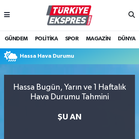
İstanbul Nöbetçi Eczaneler
GÜNDEM
POLİTİKA
SPOR
MAGAZİN
DÜNYA
İstanbul Hava Durumu
İstanbul Namaz Vakitleri
Hassa Hava Durumu
İstanbul Trafik Yoğunluk Haritası
Hassa Bugün, Yarın ve 1 Haftalık
Süper Lig Puan Durumu ve Fikstür
Hava Durumu Tahmini
Tüm Manşetler
ŞU AN
Son Dakika Haberleri
Haber Arşivi