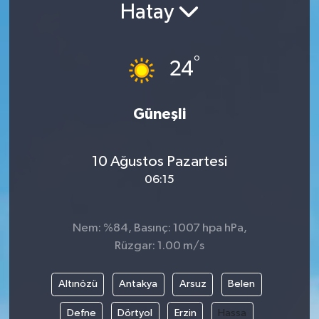
Hatay
°
24
Güneşli
10 Ağustos Pazartesi
06:15
Nem: %84, Basınç: 1007 hpa hPa,
Rüzgar: 1.00 m/s
Altınözü
Antakya
Arsuz
Belen
Defne
Dörtyol
Erzin
Hassa