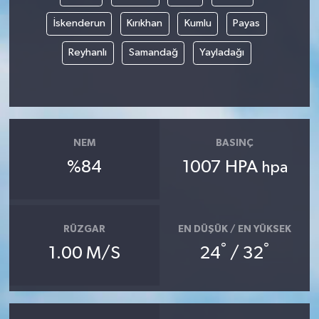
İskenderun
Kırıkhan
Kumlu
Payas
Reyhanlı
Samandağ
Yayladağı
NEM
BASINÇ
%84
1007 HPA
hpa
RÜZGAR
EN DÜŞÜK / EN YÜKSEK
°
°
1.00 M/S
24
/ 32