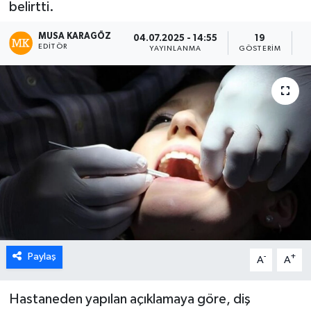
belirtti.
MUSA KARAGÖZ
04.07.2025 - 14:55
19
EDITÖR
YAYINLANMA
GÖSTERIM
O
Paylaş
-
+
A
A
Hastaneden yapılan açıklamaya göre, diş