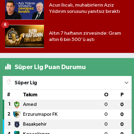
Acun Ilıcalı, muhabirlerin Aziz
Yıldırım sorusunu yanıtsız bıraktı
6
Altın 7 haftanın zirvesinde: Gram
altın 6 bin 500'ü aştı
Süper Lig Puan Durumu
Süper Lig
#
Takım
O
P
1
Amed
0
0
2
Erzurumspor FK
0
0
3
Başakşehir
0
0
4