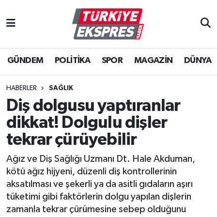
İstanbul Nöbetçi Eczaneler
GÜNDEM
POLİTİKA
SPOR
MAGAZİN
DÜNYA
İstanbul Hava Durumu
İstanbul Namaz Vakitleri
HABERLER
SAĞLIK
Diş dolgusu yaptıranlar
İstanbul Trafik Yoğunluk Haritası
dikkat! Dolgulu dişler
Süper Lig Puan Durumu ve Fikstür
tekrar çürüyebilir
Ağız ve Diş Sağlığı Uzmanı Dt. Hale Akduman,
Tüm Manşetler
kötü ağız hijyeni, düzenli diş kontrollerinin
aksatılması ve şekerli ya da asitli gıdaların aşırı
Son Dakika Haberleri
tüketimi gibi faktörlerin dolgu yapılan dişlerin
zamanla tekrar çürümesine sebep olduğunu
Haber Arşivi