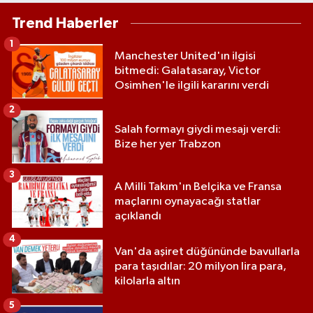
Trend Haberler
1
Manchester United'ın ilgisi
bitmedi: Galatasaray, Victor
Osimhen'le ilgili kararını verdi
2
Salah formayı giydi mesajı verdi:
Bize her yer Trabzon
3
A Milli Takım'ın Belçika ve Fransa
maçlarını oynayacağı statlar
açıklandı
4
Van'da aşiret düğününde bavullarla
para taşıdılar: 20 milyon lira para,
kilolarla altın
5