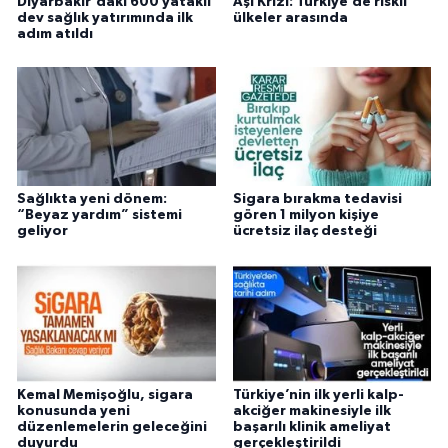
Diyarbakır'daki 600 yataklı
Aşı Krizi: Türkiye’de riskli
dev sağlık yatırımında ilk
ülkeler arasında
adım atıldı
Sağlıkta yeni dönem:
Sigara bırakma tedavisi
“Beyaz yardım” sistemi
gören 1 milyon kişiye
geliyor
ücretsiz ilaç desteği
Kemal Memişoğlu, sigara
Türkiye’nin ilk yerli kalp-
konusunda yeni
akciğer makinesiyle ilk
düzenlemelerin geleceğini
başarılı klinik ameliyat
duyurdu
gerçekleştirildi