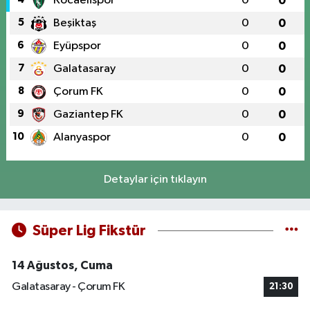
Kocaelispor
0
0
5
Beşiktaş
0
0
6
Eyüpspor
0
0
7
Galatasaray
0
0
8
Çorum FK
0
0
9
Gaziantep FK
0
0
10
Alanyaspor
0
0
Detaylar için tıklayın
Süper Lig Fikstür
14 Ağustos, Cuma
Galatasaray - Çorum FK
21:30