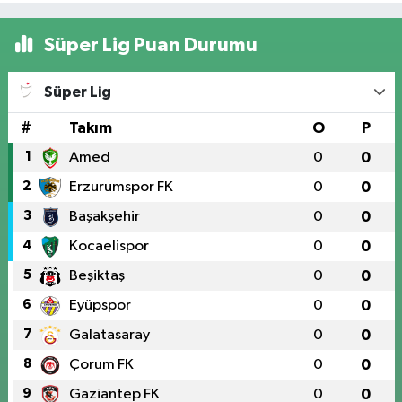
Süper Lig Puan Durumu
Süper Lig
#
Takım
O
P
1
Amed
0
0
2
Erzurumspor FK
0
0
3
Başakşehir
0
0
4
Kocaelispor
0
0
5
Beşiktaş
0
0
6
Eyüpspor
0
0
7
Galatasaray
0
0
8
Çorum FK
0
0
9
Gaziantep FK
0
0