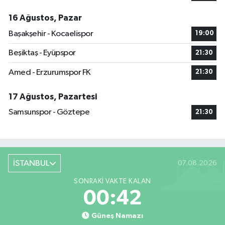
16 Ağustos, Pazar
Başakşehir - Kocaelispor
19:00
Beşiktaş - Eyüpspor
21:30
Amed - Erzurumspor FK
21:30
17 Ağustos, Pazartesi
Samsunspor - Göztepe
21:30
İSTANBUL
07.08.2026
SONRAKI VAKTE KALAN
00:41
Güneş Namazı