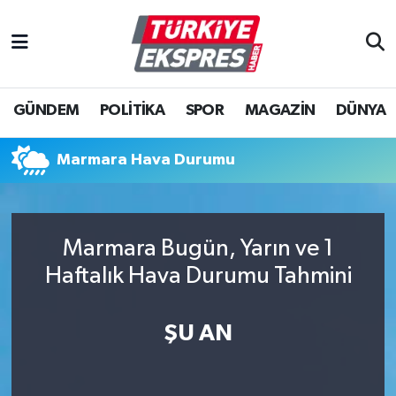
İstanbul Nöbetçi Eczaneler
GÜNDEM
POLİTİKA
SPOR
MAGAZİN
DÜNYA
İstanbul Hava Durumu
İstanbul Namaz Vakitleri
Marmara Hava Durumu
İstanbul Trafik Yoğunluk Haritası
Marmara Bugün, Yarın ve 1
Süper Lig Puan Durumu ve Fikstür
Haftalık Hava Durumu Tahmini
Tüm Manşetler
ŞU AN
Son Dakika Haberleri
Haber Arşivi