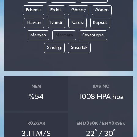
Edremit
Erdek
Gömeç
Gönen
Havran
İvrindi
Karesi
Kepsut
Manyas
Marmara
Savaştepe
Sındırgı
Susurluk
NEM
BASINÇ
%54
1008 HPA
hpa
RÜZGAR
EN DÜŞÜK / EN YÜKSEK
°
°
3.11 M/S
22
/ 30