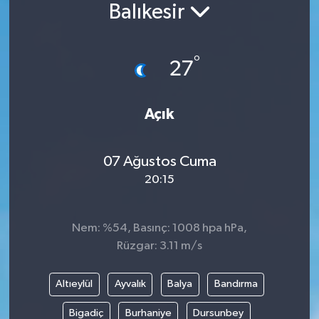
Balıkesir
°
27
Açık
07 Ağustos Cuma
20:15
Nem: %54, Basınç: 1008 hpa hPa,
Rüzgar: 3.11 m/s
Altıeylül
Ayvalık
Balya
Bandırma
Bigadiç
Burhaniye
Dursunbey