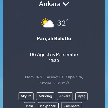
Ankara
°
32
Parçalı Bulutlu
06 Ağustos Perşembe
15:30
Nem: %28, Basınç: 1013 hpa hPa,
Rüzgar: 2.89 m/s
Akyurt
Altındağ
Ankara
Ayaş
Bala
Beypazarı
Çamlıdere