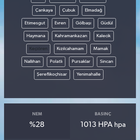
Çankaya
Çubuk
Elmadağ
Etimesgut
Evren
Gölbaşı
Güdül
Haymana
Kahramankazan
Kalecik
Keçiören
Kızılcahamam
Mamak
Nallıhan
Polatlı
Pursaklar
Sincan
Şereflikoçhisar
Yenimahalle
NEM
BASINÇ
%28
1013 HPA
hpa