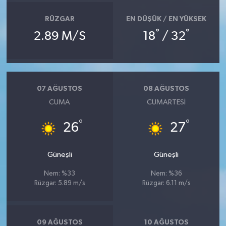
RÜZGAR
EN DÜŞÜK / EN YÜKSEK
°
°
2.89 M/S
18
/ 32
07 AĞUSTOS
08 AĞUSTOS
CUMA
CUMARTESI
°
°
26
27
Güneşli
Güneşli
Nem: %33
Nem: %36
Rüzgar: 5.89 m/s
Rüzgar: 6.11 m/s
09 AĞUSTOS
10 AĞUSTOS