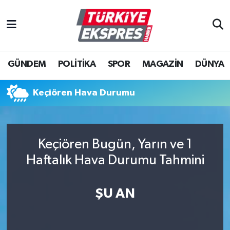
İstanbul Nöbetçi Eczaneler
GÜNDEM
POLİTİKA
SPOR
MAGAZİN
DÜNYA
İstanbul Hava Durumu
İstanbul Namaz Vakitleri
Keçiören Hava Durumu
İstanbul Trafik Yoğunluk Haritası
Keçiören Bugün, Yarın ve 1
Süper Lig Puan Durumu ve Fikstür
Haftalık Hava Durumu Tahmini
Tüm Manşetler
ŞU AN
Son Dakika Haberleri
Haber Arşivi