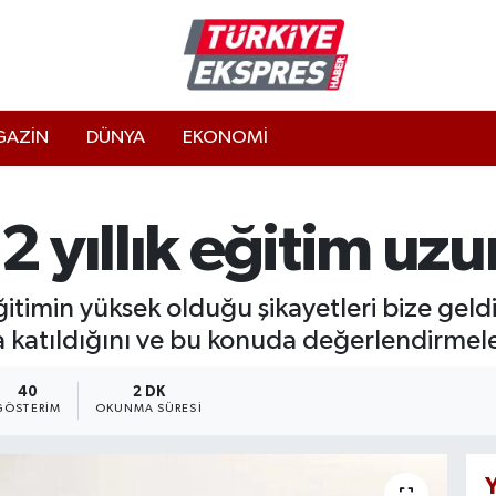
AZİN
DÜNYA
EKONOMİ
2 yıllık eğitim uzu
ğitimin yüksek olduğu şikayetleri bize geldi
katıldığını ve bu konuda değerlendirmeler
40
2 DK
GÖSTERIM
OKUNMA SÜRESI
Y