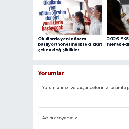
Okullarda yeni dönem
2026-YKS 
başlıyor! Yönetmelikte dikkat
merak edi
çeken değişiklikler
Yorumlar