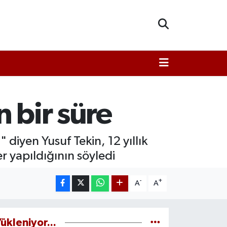
n bir süre
" diyen Yusuf Tekin, 12 yıllık
 yapıldığının söyledi
-
+
A
A
ükleniyor...