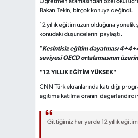
Öğretmen atamasından özel okul ücretl
Bakan Tekin, birçok konuya değindi.
12 yıllık eğitim uzun olduğuna yönelik 
konudaki düşüncelerini paylaştı.
"
Kesintisiz eğitim dayatması 4+4+4
seviyesi OECD ortalamasının üzerine
"12 YILLIK EĞİTİM YÜKSEK"
CNN Türk ekranlarında katıldığı progr
eğitime katılma oranını değerlendirdi
Gittiğimiz her yerde 12 yıllık eğiti