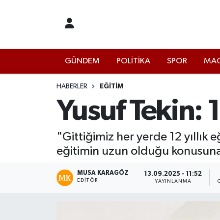
İstanbul Nöbetçi Eczaneler
GÜNDEM
POLİTİKA
SPOR
MAG
İstanbul Hava Durumu
İstanbul Namaz Vakitleri
HABERLER
EĞİTİM
Yusuf Tekin: 1
İstanbul Trafik Yoğunluk Haritası
"Gittiğimiz her yerde 12 yıllık e
Süper Lig Puan Durumu ve Fikstür
eğitimin uzun olduğu konusuna 
Tüm Manşetler
MUSA KARAGÖZ
13.09.2025 - 11:52
EDITÖR
YAYINLANMA
Son Dakika Haberleri
Haber Arşivi