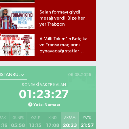
Salah formayı giydi
mesajı verdi: Bize her
yer Trabzon
A Milli Takım'ın Belçika
ve Fransa maçlarını
oynayacağı statlar
açıklandı
İSTANBUL
06.08.2026
SONRAKI VAKTE KALAN
01:23:26
Yatsı Namazı
SAK
GÜNEŞ
ÖĞLE
İKINDI
AKŞAM
YATSI
:16
05:58
13:15
17:08
20:23
21:57