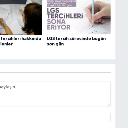
tercihleri hakkında
LGS tercih sürecinde bugün
lenler
son gün