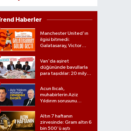
Trend Haberler
Manchester United'ın
ilgisi bitmedi:
Galatasaray, Victor
Osimhen'le ilgili kararını
verdi
Van'da aşiret
düğününde bavullarla
para taşıdılar: 20 milyon
lira para, kilolarla altın
Acun Ilıcalı,
muhabirlerin Aziz
Yıldırım sorusunu
yanıtsız bıraktı
Altın 7 haftanın
zirvesinde: Gram altın 6
bin 500'ü aştı