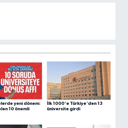
elerde yeni dönem:
İlk 1000'e Türkiye'den 13
elen 10 önemli
üniversite girdi