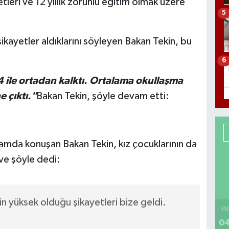
eri ve 12 yıllık zorunlu eğitim olmak üzere
5
şikayetler aldıklarını söyleyen Bakan Tekin, bu
6
 ile ortadan kalktı. Ortalama okullaşma
 çıktı."
Bakan Tekin, şöyle devam etti:
amda konuşan Bakan Tekin, kız çocuklarının da
 ve şöyle dedi:
min yüksek olduğu şikayetleri bize geldi.
İM
04