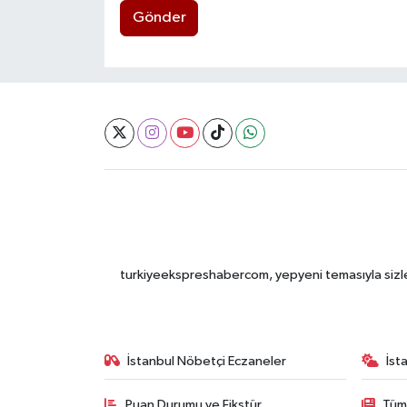
Gönder
turkiyeekspreshabercom, yepyeni temasıyla sizleri
İstanbul Nöbetçi Eczaneler
İst
Puan Durumu ve Fikstür
Tüm