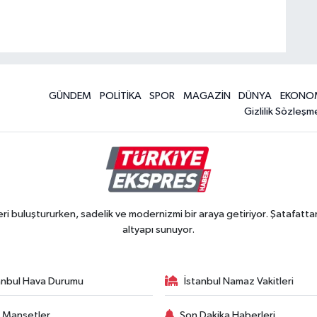
GÜNDEM
POLİTİKA
SPOR
MAGAZİN
DÜNYA
EKONO
Gizlilik Sözleşm
 buluştururken, sadelik ve modernizmi bir araya getiriyor. Şatafattan
altyapı sunuyor.
anbul Hava Durumu
İstanbul Namaz Vakitleri
 Manşetler
Son Dakika Haberleri