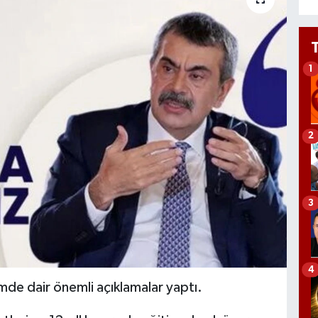
1
2
3
4
mde dair önemli açıklamalar yaptı.