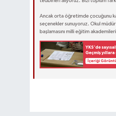
tedbirleri alıyoruz. Bizi toplum farkl
Ancak orta öğretimde çocuğunu ka
seçenekler sunuyoruz. Okul müdürle
başlamasını milli eğitim akademiler
YKS'de sayısal 
Geçmiş yıllara
İçeriği Görünt