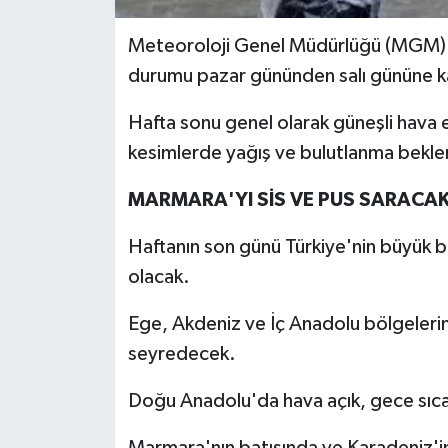
Meteoroloji Genel Müdürlüğü (MGM) v
durumu pazar gününden salı gününe k
Hafta sonu genel olarak güneşli hava etk
kesimlerde yağış ve bulutlanma bekle
MARMARA'YI SİS VE PUS SARACA
Haftanın son günü Türkiye'nin büyük bö
olacak.
Ege, Akdeniz ve İç Anadolu bölgelerin
seyredecek.
Doğu Anadolu'da hava açık, gece sıca
Marmara'nın batısında ve Karadeniz'in