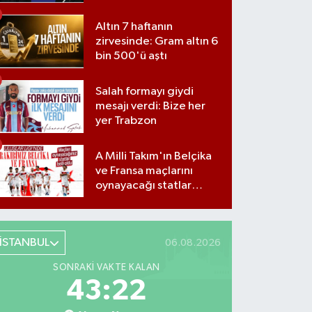
yanıtsız bıraktı
Altın 7 haftanın
zirvesinde: Gram altın 6
bin 500'ü aştı
Salah formayı giydi
mesajı verdi: Bize her
yer Trabzon
A Milli Takım'ın Belçika
ve Fransa maçlarını
oynayacağı statlar
açıklandı
İSTANBUL
06.08.2026
SONRAKI VAKTE KALAN
43:21