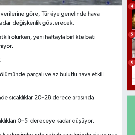
4
erilerine göre, Türkiye genelinde hava
adar değişkenlik gösterecek.
5
ili olurken, yeni haftayla birlikte batı
niyor.
K
6
lümünde parçalı ve az bulutlu hava etkili
de sıcaklıklar 20–28 derece arasında
klıkları 0–5 dereceye kadar düşüyor.
 kıyı kesimlerinde sabah saatlerinde sis ve pus