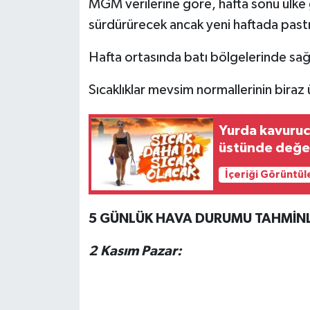
MGM verilerine göre, hafta sonu ülke ge
sürdürürecek ancak yeni haftada pastı
Hafta ortasında batı bölgelerinde sağa
Sıcaklıklar mevsim normallerinin bir
Yurda kavurucu
üstünde değe
İçeriği Görüntül
5 GÜNLÜK HAVA DURUMU TAHMİNL
2 Kasım Pazar: