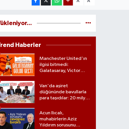
A
A
ükleniyor...
Trend Haberler
Manchester United'ın
ilgisi bitmedi:
Galatasaray, Victor
Osimhen'le ilgili kararını
verdi
Van'da aşiret
düğününde bavullarla
para taşıdılar: 20 milyon
lira para, kilolarla altın
Acun Ilıcalı,
muhabirlerin Aziz
Yıldırım sorusunu