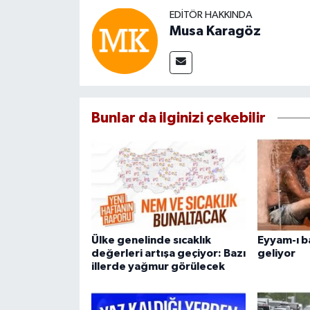
EDITÖR HAKKINDA
Musa Karagöz
Bunlar da ilginizi çekebilir
Ülke genelinde sıcaklık
Eyyam-ı ba
değerleri artışa geçiyor: Bazı
geliyor
illerde yağmur görülecek