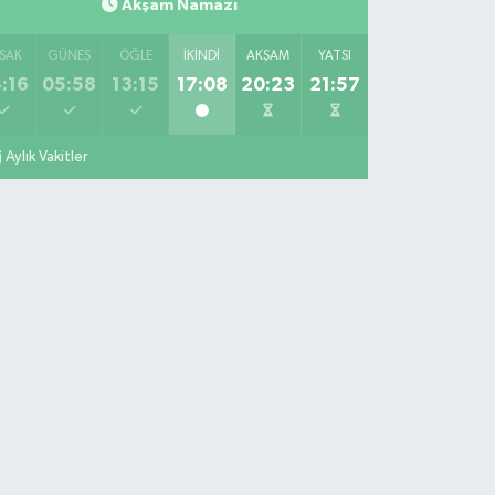
Akşam Namazı
SAK
GÜNEŞ
ÖĞLE
İKINDI
AKŞAM
YATSI
:16
05:58
13:15
17:08
20:23
21:57
Aylık Vakitler