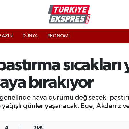
AZİN
DÜNYA
EKONOMİ
pastırma sıcakları 
vaya bırakıyor
enelinde hava durumu değişecek, pastırma
de yağışlı günler yaşanacak. Ege, Akdeniz v
.
21
3 DK