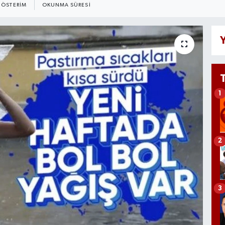
ÖSTERIM
OKUNMA SÜRESI
Y
1
2
3