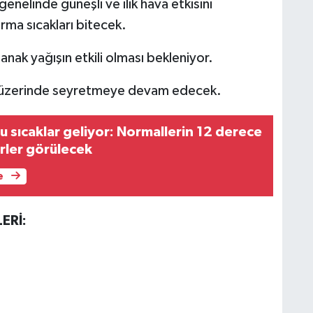
nelinde güneşli ve ılık hava etkisini
rma sıcakları bitecek.
nak yağışın etkili olması bekleniyor.
az üzerinde seyretmeye devam edecek.
 sıcaklar geliyor: Normallerin 12 derece
rler görülecek
e
ERİ: