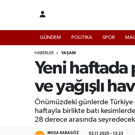
İstanbul Nöbetçi Eczaneler
GÜNDEM
POLİTİKA
SPOR
MAG
İstanbul Hava Durumu
İstanbul Namaz Vakitleri
HABERLER
YAŞAM
Yeni haftada 
İstanbul Trafik Yoğunluk Haritası
ve yağışlı ha
Süper Lig Puan Durumu ve Fikstür
Tüm Manşetler
Önümüzdeki günlerde Türkiye g
haftayla birlikte batı kesimler
Son Dakika Haberleri
28 derece arasında seyredecek
Haber Arşivi
MUSA KARAGÖZ
02.11.2025 - 13:23