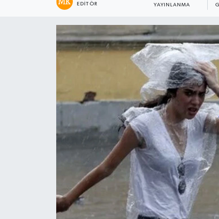
EDITÖR
YAYINLANMA
G