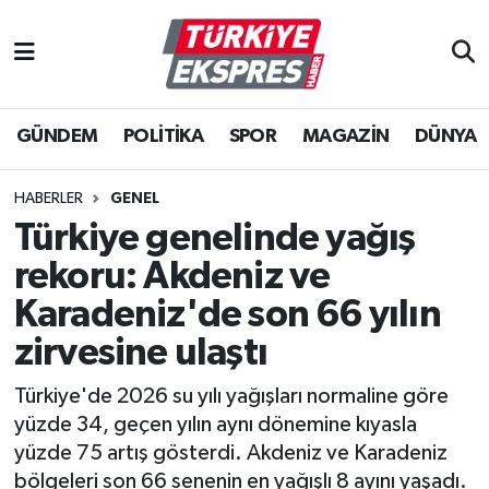
İstanbul Nöbetçi Eczaneler
GÜNDEM
POLİTİKA
SPOR
MAGAZİN
DÜNYA
İstanbul Hava Durumu
İstanbul Namaz Vakitleri
HABERLER
GENEL
Türkiye genelinde yağış
İstanbul Trafik Yoğunluk Haritası
rekoru: Akdeniz ve
Süper Lig Puan Durumu ve Fikstür
Karadeniz'de son 66 yılın
zirvesine ulaştı
Tüm Manşetler
Türkiye'de 2026 su yılı yağışları normaline göre
Son Dakika Haberleri
yüzde 34, geçen yılın aynı dönemine kıyasla
yüzde 75 artış gösterdi. Akdeniz ve Karadeniz
Haber Arşivi
bölgeleri son 66 senenin en yağışlı 8 ayını yaşadı.