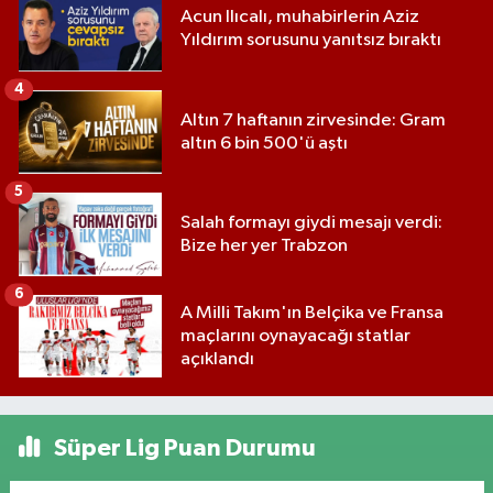
Acun Ilıcalı, muhabirlerin Aziz
Yıldırım sorusunu yanıtsız bıraktı
4
Altın 7 haftanın zirvesinde: Gram
altın 6 bin 500'ü aştı
5
Salah formayı giydi mesajı verdi:
Bize her yer Trabzon
6
A Milli Takım'ın Belçika ve Fransa
maçlarını oynayacağı statlar
açıklandı
Süper Lig Puan Durumu