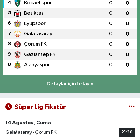
4
Kocaelispor
0
0
5
Beşiktaş
0
0
6
Eyüpspor
0
0
7
Galatasaray
0
0
8
Çorum FK
0
0
9
Gaziantep FK
0
0
10
Alanyaspor
0
0
Detaylar için tıklayın
Süper Lig Fikstür
14 Ağustos, Cuma
Galatasaray - Çorum FK
21:30