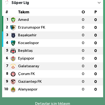
Süper Lig
#
Takım
O
P
1
Amed
0
0
2
Erzurumspor FK
0
0
3
Başakşehir
0
0
4
Kocaelispor
0
0
5
Beşiktaş
0
0
6
Eyüpspor
0
0
7
Galatasaray
0
0
8
Çorum FK
0
0
9
Gaziantep FK
0
0
10
Alanyaspor
0
0
Detaylar için tıklayın