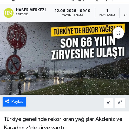
HABER MERKEZI
12.06.2026 - 09:10
1
EDITÖR
YAYINLANMA
PAYLAŞIM
GÖ
Paylaş
-
+
A
A
Türkiye genelinde rekor kıran yağışlar Akdeniz ve
Karadeniz'de zirve yaptı.