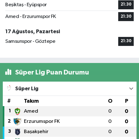
Beşiktaş - Eyüpspor
21:30
Amed - Erzurumspor FK
21:30
17 Ağustos, Pazartesi
Samsunspor - Göztepe
21:30
Süper Lig Puan Durumu
Süper Lig
#
Takım
O
P
1
Amed
0
0
2
Erzurumspor FK
0
0
3
Başakşehir
0
0