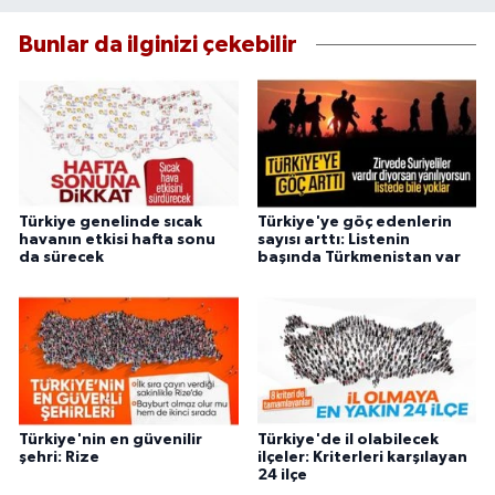
Bunlar da ilginizi çekebilir
Türkiye genelinde sıcak
Türkiye'ye göç edenlerin
havanın etkisi hafta sonu
sayısı arttı: Listenin
da sürecek
başında Türkmenistan var
Türkiye'nin en güvenilir
Türkiye'de il olabilecek
şehri: Rize
ilçeler: Kriterleri karşılayan
24 ilçe