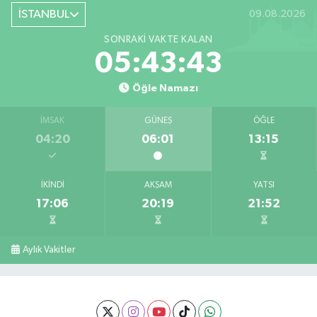
İSTANBUL
09.08.2026
SONRAKI VAKTE KALAN
05:43:42
Öğle Namazı
İMSAK
GÜNEŞ
ÖĞLE
04:20
06:01
13:15
İKINDI
AKŞAM
YATSI
17:06
20:19
21:52
Aylık Vakitler