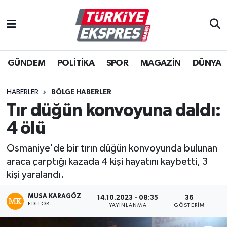
İstanbul Nöbetçi Eczaneler
GÜNDEM
POLİTİKA
SPOR
MAGAZİN
DÜNYA
İstanbul Hava Durumu
İstanbul Namaz Vakitleri
HABERLER
BÖLGE HABERLER
Tır düğün konvoyuna daldı:
İstanbul Trafik Yoğunluk Haritası
4 ölü
Süper Lig Puan Durumu ve Fikstür
Osmaniye'de bir tırın düğün konvoyunda bulunan
araca çarptığı kazada 4 kişi hayatını kaybetti, 3
Tüm Manşetler
kişi yaralandı.
Son Dakika Haberleri
MUSA KARAGÖZ
14.10.2023 - 08:35
36
EDITÖR
YAYINLANMA
GÖSTERIM
Haber Arşivi