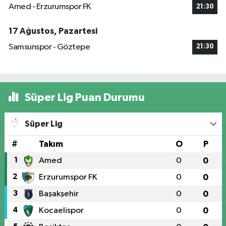
Amed - Erzurumspor FK
21:30
17 Ağustos, Pazartesi
Samsunspor - Göztepe
21:30
Süper Lig Puan Durumu
Süper Lig
#
Takım
O
P
1
Amed
0
0
2
Erzurumspor FK
0
0
3
Başakşehir
0
0
4
Kocaelispor
0
0