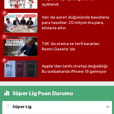
açıklandı
4
Van'da aşiret düğününde bavullarla
para taşıdılar: 20 milyon lira para,
kilolarla altın
5
TSK'da atama ve terfi kararları
Resmi Gazete'de
6
Apple’dan tarihi strateji değişikliği:
Bu sonbaharda iPhone 18 gelmiyor
Süper Lig Puan Durumu
Süper Lig