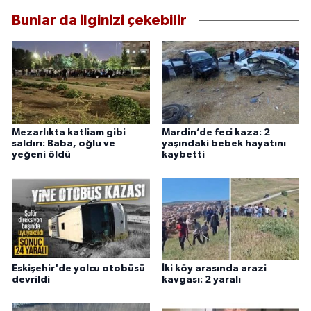
Bunlar da ilginizi çekebilir
Mezarlıkta katliam gibi
Mardin’de feci kaza: 2
saldırı: Baba, oğlu ve
yaşındaki bebek hayatını
yeğeni öldü
kaybetti
Eskişehir'de yolcu otobüsü
İki köy arasında arazi
devrildi
kavgası: 2 yaralı