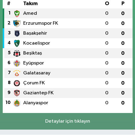
#
Takım
O
P
1
Amed
0
0
2
Erzurumspor FK
0
0
3
Başakşehir
0
0
4
Kocaelispor
0
0
5
Beşiktaş
0
0
6
Eyüpspor
0
0
7
Galatasaray
0
0
8
Çorum FK
0
0
9
Gaziantep FK
0
0
10
Alanyaspor
0
0
Detaylar için tıklayın