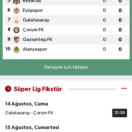
5
Beşiktaş
0
0
6
Eyüpspor
0
0
7
Galatasaray
0
0
8
Çorum FK
0
0
9
Gaziantep FK
0
0
10
Alanyaspor
0
0
Detaylar için tıklayın
Süper Lig Fikstür
14 Ağustos, Cuma
Galatasaray - Çorum FK
21:30
15 Ağustos, Cumartesi