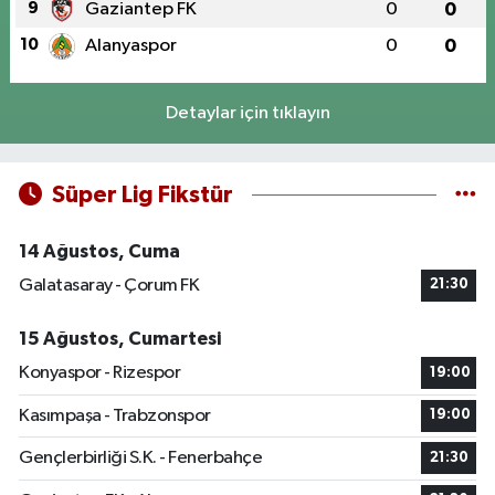
9
Gaziantep FK
0
0
10
Alanyaspor
0
0
Detaylar için tıklayın
Süper Lig Fikstür
14 Ağustos, Cuma
Galatasaray - Çorum FK
21:30
15 Ağustos, Cumartesi
Konyaspor - Rizespor
19:00
Kasımpaşa - Trabzonspor
19:00
Gençlerbirliği S.K. - Fenerbahçe
21:30