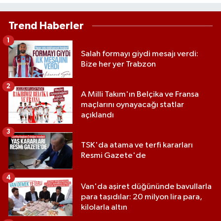
Trend Haberler
1
Salah formayı giydi mesajı verdi:
Bize her yer Trabzon
2
A Milli Takım'ın Belçika ve Fransa
maçlarını oynayacağı statlar
açıklandı
3
TSK'da atama ve terfi kararları
Resmi Gazete'de
4
Van'da aşiret düğününde bavullarla
para taşıdılar: 20 milyon lira para,
kilolarla altın