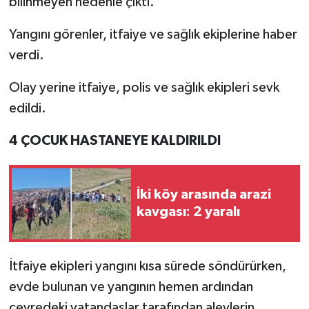
bilinmeyen nedenle çıktı.
Yangını görenler, itfaiye ve sağlık ekiplerine haber
verdi.
Olay yerine itfaiye, polis ve sağlık ekipleri sevk
edildi.
4 ÇOCUK HASTANEYE KALDIRILDI
İki köy arasında arazi
kavgası: 2 yaralı
İtfaiye ekipleri yangını kısa sürede söndürürken,
evde bulunan ve yangının hemen ardından
çevredeki vatandaşlar tarafından alevlerin