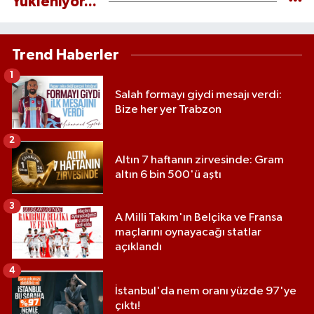
Yükleniyor...
Trend Haberler
1
Salah formayı giydi mesajı verdi:
Bize her yer Trabzon
2
Altın 7 haftanın zirvesinde: Gram
altın 6 bin 500'ü aştı
3
A Milli Takım'ın Belçika ve Fransa
maçlarını oynayacağı statlar
açıklandı
4
İstanbul'da nem oranı yüzde 97'ye
çıktı!