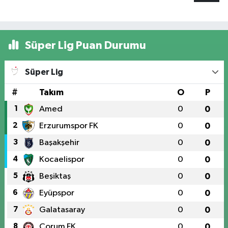
Süper Lig Puan Durumu
Süper Lig
#
Takım
O
P
1
Amed
0
0
2
Erzurumspor FK
0
0
3
Başakşehir
0
0
4
Kocaelispor
0
0
5
Beşiktaş
0
0
6
Eyüpspor
0
0
7
Galatasaray
0
0
8
Çorum FK
0
0