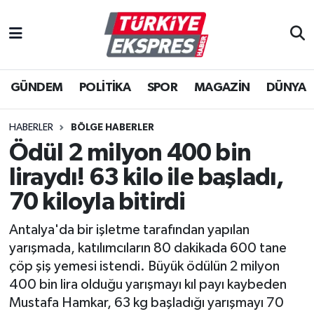
İstanbul Nöbetçi Eczaneler
GÜNDEM
POLİTİKA
SPOR
MAGAZİN
DÜNYA
İstanbul Hava Durumu
İstanbul Namaz Vakitleri
HABERLER
BÖLGE HABERLER
Ödül 2 milyon 400 bin
İstanbul Trafik Yoğunluk Haritası
liraydı! 63 kilo ile başladı,
Süper Lig Puan Durumu ve Fikstür
70 kiloyla bitirdi
Antalya'da bir işletme tarafından yapılan
Tüm Manşetler
yarışmada, katılımcıların 80 dakikada 600 tane
çöp şiş yemesi istendi. Büyük ödülün 2 milyon
Son Dakika Haberleri
400 bin lira olduğu yarışmayı kıl payı kaybeden
Mustafa Hamkar, 63 kg başladığı yarışmayı 70
Haber Arşivi