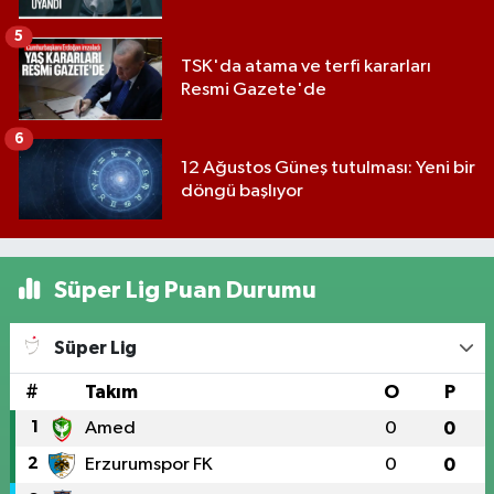
5
TSK'da atama ve terfi kararları
Resmi Gazete'de
6
12 Ağustos Güneş tutulması: Yeni bir
döngü başlıyor
Süper Lig Puan Durumu
Süper Lig
#
Takım
O
P
1
Amed
0
0
2
Erzurumspor FK
0
0