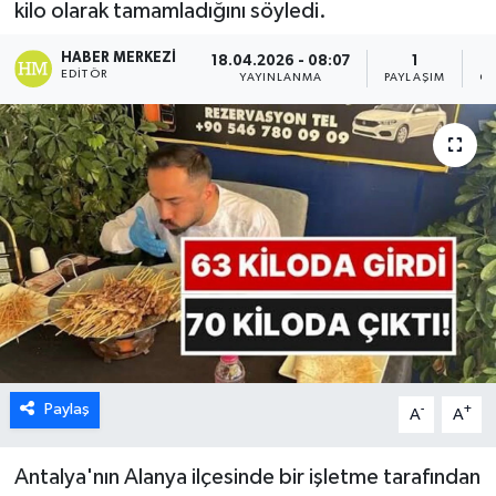
kilo olarak tamamladığını söyledi.
HABER MERKEZI
18.04.2026 - 08:07
1
EDITÖR
YAYINLANMA
PAYLAŞIM
GÖ
Paylaş
-
+
A
A
Antalya'nın Alanya ilçesinde bir işletme tarafından