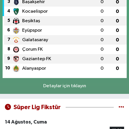
3
Başakşehir
0
0
4
Kocaelispor
0
0
5
Beşiktaş
0
0
6
Eyüpspor
0
0
7
Galatasaray
0
0
8
Çorum FK
0
0
9
Gaziantep FK
0
0
10
Alanyaspor
0
0
Detaylar için tıklayın
Süper Lig Fikstür
14 Ağustos, Cuma