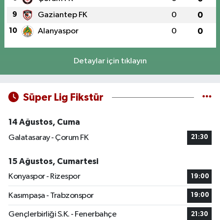
9
Gaziantep FK
0
0
10
Alanyaspor
0
0
Detaylar için tıklayın
Süper Lig Fikstür
14 Ağustos, Cuma
Galatasaray - Çorum FK
21:30
15 Ağustos, Cumartesi
Konyaspor - Rizespor
19:00
Kasımpaşa - Trabzonspor
19:00
Gençlerbirliği S.K. - Fenerbahçe
21:30