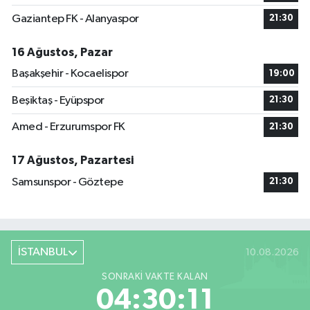
Gaziantep FK - Alanyaspor
21:30
16 Ağustos, Pazar
Başakşehir - Kocaelispor
19:00
Beşiktaş - Eyüpspor
21:30
Amed - Erzurumspor FK
21:30
17 Ağustos, Pazartesi
Samsunspor - Göztepe
21:30
İSTANBUL
10.08.2026
SONRAKI VAKTE KALAN
04:30:10