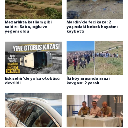
Mezarlıkta katliam gibi
Mardin’de feci kaza: 2
saldırı: Baba, oğlu ve
yaşındaki bebek hayatını
yeğeni öldü
kaybetti
Eskişehir'de yolcu otobüsü
İki köy arasında arazi
devrildi
kavgası: 2 yaralı