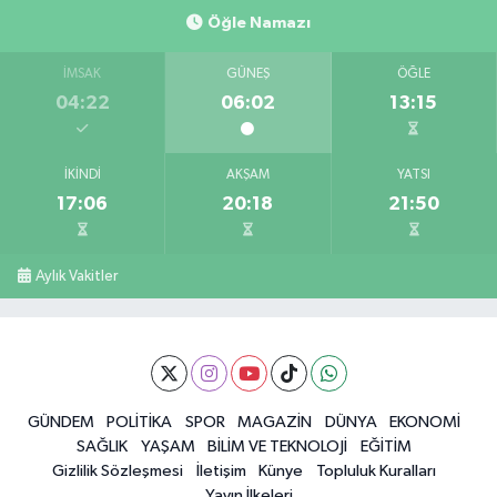
Öğle Namazı
İMSAK
GÜNEŞ
ÖĞLE
04:22
06:02
13:15
İKINDI
AKŞAM
YATSI
17:06
20:18
21:50
Aylık Vakitler
GÜNDEM
POLİTİKA
SPOR
MAGAZİN
DÜNYA
EKONOMİ
SAĞLIK
YAŞAM
BİLİM VE TEKNOLOJİ
EĞİTİM
Gizlilik Sözleşmesi
İletişim
Künye
Topluluk Kuralları
Yayın İlkeleri