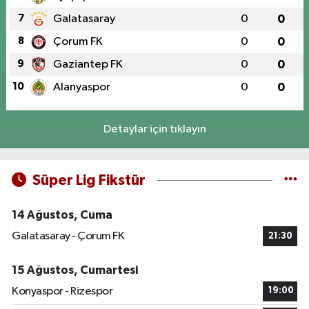
7
Galatasaray
0
0
8
Çorum FK
0
0
9
Gaziantep FK
0
0
10
Alanyaspor
0
0
Detaylar için tıklayın
Süper Lig Fikstür
14 Ağustos, Cuma
Galatasaray - Çorum FK
21:30
15 Ağustos, Cumartesi
Konyaspor - Rizespor
19:00