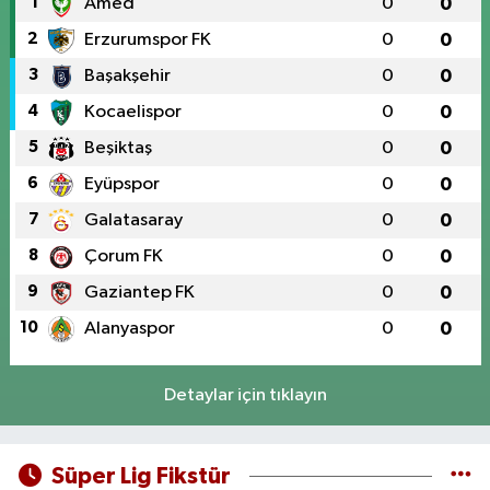
1
Amed
0
0
2
Erzurumspor FK
0
0
3
Başakşehir
0
0
4
Kocaelispor
0
0
5
Beşiktaş
0
0
6
Eyüpspor
0
0
7
Galatasaray
0
0
8
Çorum FK
0
0
9
Gaziantep FK
0
0
10
Alanyaspor
0
0
Detaylar için tıklayın
Süper Lig Fikstür