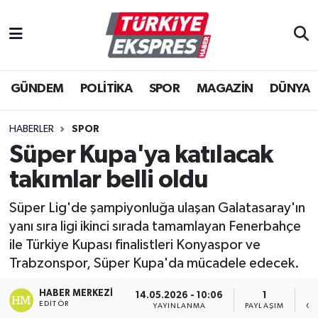
İstanbul Nöbetçi Eczaneler
GÜNDEM
POLİTİKA
SPOR
MAGAZİN
DÜNYA
İstanbul Hava Durumu
İstanbul Namaz Vakitleri
HABERLER
SPOR
Süper Kupa'ya katılacak
İstanbul Trafik Yoğunluk Haritası
takımlar belli oldu
Süper Lig Puan Durumu ve Fikstür
Süper Lig'de şampiyonluğa ulaşan Galatasaray'ın
yanı sıra ligi ikinci sırada tamamlayan Fenerbahçe
Tüm Manşetler
ile Türkiye Kupası finalistleri Konyaspor ve
Trabzonspor, Süper Kupa'da mücadele edecek.
Son Dakika Haberleri
HABER MERKEZI
14.05.2026 - 10:06
1
EDITÖR
Haber Arşivi
YAYINLANMA
PAYLAŞIM
GÖ