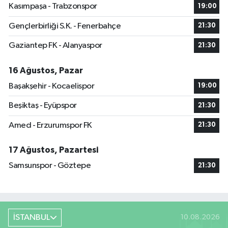
Kasımpaşa - Trabzonspor
19:00
Gençlerbirliği S.K. - Fenerbahçe
21:30
Gaziantep FK - Alanyaspor
21:30
16 Ağustos, Pazar
Başakşehir - Kocaelispor
19:00
Beşiktaş - Eyüpspor
21:30
Amed - Erzurumspor FK
21:30
17 Ağustos, Pazartesi
Samsunspor - Göztepe
21:30
İSTANBUL
10.08.2026