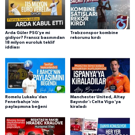
Arda Güler PSG’ye mi
Trabzonspor kombine
gidiyor? Fransız basınından
rekorunu kırdı
18 milyon euroluk teklif
iddiası
Romelu Lukaku'dan
Manchester United, Altay
Fenerbahçe'nin
Bayındır'ı Celta Vigo'ya
paylaşımına beğeni
kiraladı