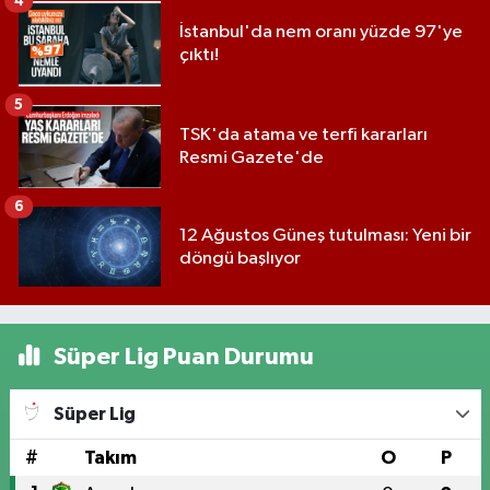
4
İstanbul'da nem oranı yüzde 97'ye
çıktı!
5
TSK'da atama ve terfi kararları
Resmi Gazete'de
6
12 Ağustos Güneş tutulması: Yeni bir
döngü başlıyor
Süper Lig Puan Durumu
Süper Lig
#
Takım
O
P