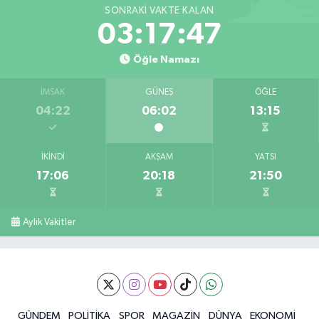
SONRAKI VAKTE KALAN
03:17:46
Öğle Namazı
İMSAK
GÜNEŞ
ÖĞLE
04:22
06:02
13:15
İKINDI
AKŞAM
YATSI
17:06
20:18
21:50
Aylık Vakitler
GÜNDEM
POLİTİKA
SPOR
MAGAZİN
DÜNYA
EKONOMİ