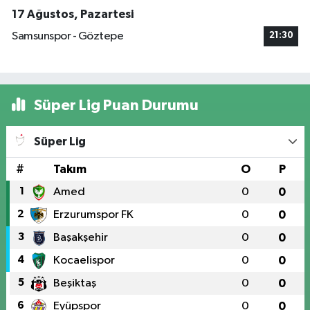
17 Ağustos, Pazartesi
Samsunspor - Göztepe
21:30
Süper Lig Puan Durumu
Süper Lig
#
Takım
O
P
1
Amed
0
0
2
Erzurumspor FK
0
0
3
Başakşehir
0
0
4
Kocaelispor
0
0
5
Beşiktaş
0
0
6
Eyüpspor
0
0