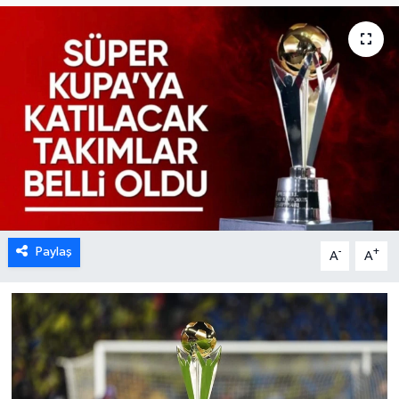
Paylaş
-
+
A
A