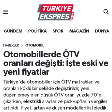
İstanbul Nöbetçi Eczaneler
GÜNDEM
POLİTİKA
SPOR
MAGAZİN
DÜNYA
İstanbul Hava Durumu
İstanbul Namaz Vakitleri
HABERLER
OTOMOBIL
Otomobillerde ÖTV
İstanbul Trafik Yoğunluk Haritası
oranları değişti: İşte eski ve
Süper Lig Puan Durumu ve Fikstür
yeni fiyatlar
Türkiye'de otomobiller için ÖTV matrahları ve
Tüm Manşetler
oranları köklü bir şekilde değiştirildi; yeni
düzenlemeyle en düşük ÖTV oranı yüzde 70'e
Son Dakika Haberleri
çıkarken, elektrikli araçlar ve pick-up'ların vergileri
artırıldı. Fiyatı artan ve düşen modelleri listeledik.
Haber Arşivi