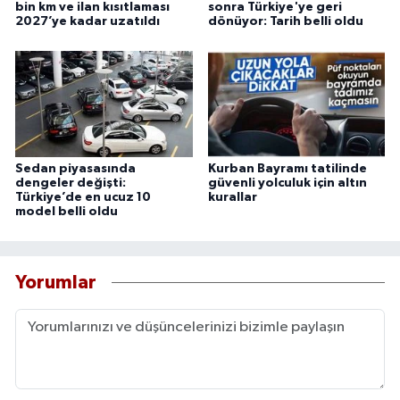
bin km ve ilan kısıtlaması
sonra Türkiye'ye geri
2027’ye kadar uzatıldı
dönüyor: Tarih belli oldu
Sedan piyasasında
Kurban Bayramı tatilinde
dengeler değişti:
güvenli yolculuk için altın
Türkiye’de en ucuz 10
kurallar
model belli oldu
Yorumlar