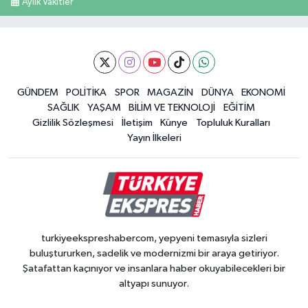
Aylık Vakitler
GÜNDEM
POLİTİKA
SPOR
MAGAZİN
DÜNYA
EKONOMİ
SAĞLIK
YAŞAM
BİLİM VE TEKNOLOJİ
EĞİTİM
Gizlilik Sözleşmesi
İletişim
Künye
Topluluk Kuralları
Yayın İlkeleri
turkiyeekspreshabercom, yepyeni temasıyla sizleri
buluştururken, sadelik ve modernizmi bir araya getiriyor.
Şatafattan kaçınıyor ve insanlara haber okuyabilecekleri bir
altyapı sunuyor.