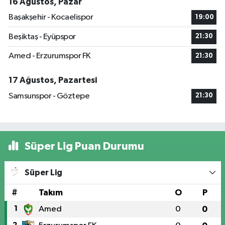
16 Ağustos, Pazar
Başakşehir - Kocaelispor
19:00
Beşiktaş - Eyüpspor
21:30
Amed - Erzurumspor FK
21:30
17 Ağustos, Pazartesi
Samsunspor - Göztepe
21:30
Süper Lig Puan Durumu
Süper Lig
#
Takım
O
P
1
Amed
0
0