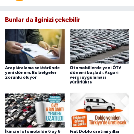
Bunlar da ilginizi çekebilir
Araç kiralama sektöründe
Otomobillerde yeni ÖTV
yeni dönem: Bu belgeler
dönemi başladı: Asgari
zorunlu oluyor
vergi uygulaması
yürürlükte
İkinci el otomobilde 6 ay 6
Fiat Doblo üretimi yıllar