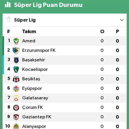
Süper Lig Puan Durumu
Süper Lig
#
Takım
O
P
1
Amed
0
0
2
Erzurumspor FK
0
0
3
Başakşehir
0
0
4
Kocaelispor
0
0
5
Beşiktaş
0
0
6
Eyüpspor
0
0
7
Galatasaray
0
0
8
Çorum FK
0
0
9
Gaziantep FK
0
0
10
Alanyaspor
0
0