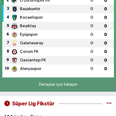
2
Erzurumspor FK
0
0
3
Başakşehir
0
0
4
Kocaelispor
0
0
5
Beşiktaş
0
0
6
Eyüpspor
0
0
7
Galatasaray
0
0
8
Çorum FK
0
0
9
Gaziantep FK
0
0
10
Alanyaspor
0
0
Detaylar için tıklayın
Süper Lig Fikstür