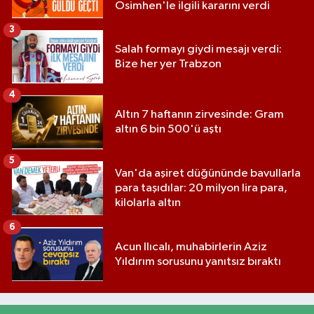
Osimhen'le ilgili kararını verdi
3
Salah formayı giydi mesajı verdi:
Bize her yer Trabzon
4
Altın 7 haftanın zirvesinde: Gram
altın 6 bin 500'ü aştı
5
Van'da aşiret düğününde bavullarla
para taşıdılar: 20 milyon lira para,
kilolarla altın
6
Acun Ilıcalı, muhabirlerin Aziz
Yıldırım sorusunu yanıtsız bıraktı