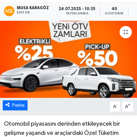
MUSA KARAGÖZ
24.07.2025 - 10:35
40
EDITÖR
YAYINLANMA
GÖSTERIM
O
Paylaş
-
+
A
A
Otomobil piyasasını derinden etkileyecek bir
gelişme yaşandı ve araçlardaki Özel Tüketim