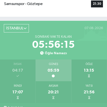
Samsunspor - Göztepe
21:30
İSTANBUL
07.08.2026
SONRAKI VAKTE KALAN
05:56:14
Öğle Namazı
İMSAK
GÜNEŞ
ÖĞLE
04:17
05:59
13:15
İKINDI
AKŞAM
YATSI
17:07
20:21
21:56