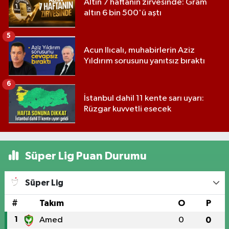
Altın 7 haftanın zirvesinde: Gram
altın 6 bin 500'ü aştı
5
Acun Ilıcalı, muhabirlerin Aziz
Yıldırım sorusunu yanıtsız bıraktı
6
İstanbul dahil 11 kente sarı uyarı:
Rüzgar kuvvetli esecek
Süper Lig Puan Durumu
Süper Lig
#
Takım
O
P
1
Amed
0
0