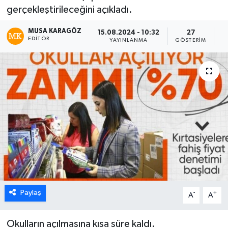
gerçekleştirileceğini açıkladı.
MUSA KARAGÖZ
15.08.2024 - 10:32
27
EDITÖR
YAYINLANMA
GÖSTERIM
O
Paylaş
-
+
A
A
Okulların açılmasına kısa süre kaldı.