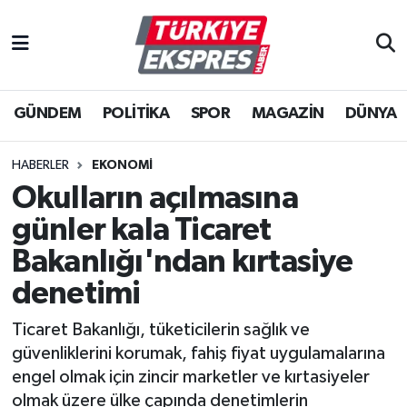
İstanbul Nöbetçi Eczaneler
GÜNDEM
POLİTİKA
SPOR
MAGAZİN
DÜNYA
İstanbul Hava Durumu
İstanbul Namaz Vakitleri
HABERLER
EKONOMİ
Okulların açılmasına
İstanbul Trafik Yoğunluk Haritası
günler kala Ticaret
Süper Lig Puan Durumu ve Fikstür
Bakanlığı'ndan kırtasiye
denetimi
Tüm Manşetler
Ticaret Bakanlığı, tüketicilerin sağlık ve
Son Dakika Haberleri
güvenliklerini korumak, fahiş fiyat uygulamalarına
engel olmak için zincir marketler ve kırtasiyeler
Haber Arşivi
olmak üzere ülke çapında denetimlerin