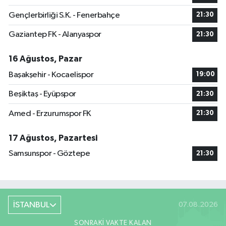
Gençlerbirliği S.K. - Fenerbahçe
21:30
Gaziantep FK - Alanyaspor
21:30
16 Ağustos, Pazar
Başakşehir - Kocaelispor
19:00
Beşiktaş - Eyüpspor
21:30
Amed - Erzurumspor FK
21:30
17 Ağustos, Pazartesi
Samsunspor - Göztepe
21:30
İSTANBUL
07.08.2026
SONRAKI VAKTE KALAN