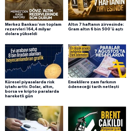
Merkez Bankası'nın toplam
Altın 7 haftanın zirvesinde:
rezervleri 164,4 milyar
Gram altın 6 bin 500'ü aştı
dolara yükseldi
Küresel piyasalarda risk
Emeklilere zam farkının
iştahı arttı: Dolar, altın,
ödeneceği tarih netleşti
borsa ve kripto paralarda
hareketli gün