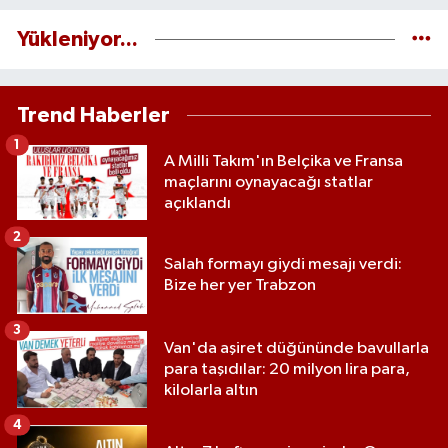
Yükleniyor...
Trend Haberler
1
A Milli Takım'ın Belçika ve Fransa
maçlarını oynayacağı statlar
açıklandı
2
Salah formayı giydi mesajı verdi:
Bize her yer Trabzon
3
Van'da aşiret düğününde bavullarla
para taşıdılar: 20 milyon lira para,
kilolarla altın
4