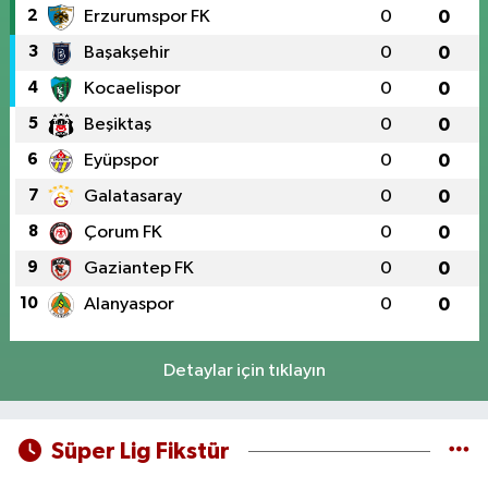
2
Erzurumspor FK
0
0
3
Başakşehir
0
0
4
Kocaelispor
0
0
5
Beşiktaş
0
0
6
Eyüpspor
0
0
7
Galatasaray
0
0
8
Çorum FK
0
0
9
Gaziantep FK
0
0
10
Alanyaspor
0
0
Detaylar için tıklayın
Süper Lig Fikstür