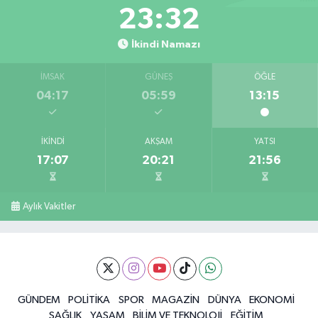
23:31
İkindi Namazı
İMSAK
GÜNEŞ
ÖĞLE
04:17
05:59
13:15
İKINDI
AKŞAM
YATSI
17:07
20:21
21:56
Aylık Vakitler
GÜNDEM
POLİTİKA
SPOR
MAGAZİN
DÜNYA
EKONOMİ
SAĞLIK
YAŞAM
BİLİM VE TEKNOLOJİ
EĞİTİM