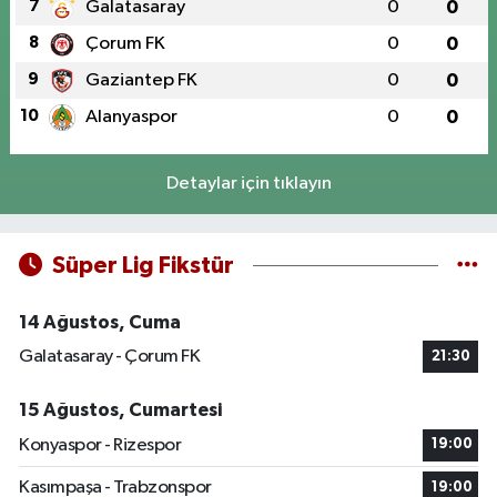
7
Galatasaray
0
0
8
Çorum FK
0
0
9
Gaziantep FK
0
0
10
Alanyaspor
0
0
Detaylar için tıklayın
Süper Lig Fikstür
14 Ağustos, Cuma
Galatasaray - Çorum FK
21:30
15 Ağustos, Cumartesi
Konyaspor - Rizespor
19:00
Kasımpaşa - Trabzonspor
19:00