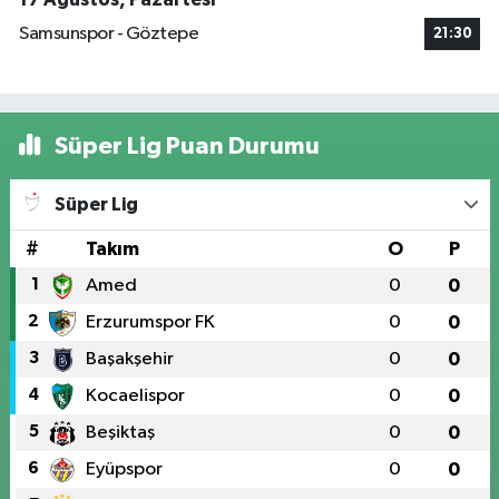
Samsunspor - Göztepe
21:30
Süper Lig Puan Durumu
Süper Lig
#
Takım
O
P
1
Amed
0
0
2
Erzurumspor FK
0
0
3
Başakşehir
0
0
4
Kocaelispor
0
0
5
Beşiktaş
0
0
6
Eyüpspor
0
0