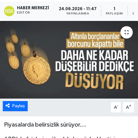
HABER MERKEZI
24.06.2026 - 11:47
1
EDITÖR
YAYINLANMA
PAYLAŞIM
GÖ
Paylaş
-
+
A
A
Piyasalarda belirsizlik sürüyor...