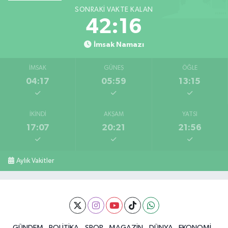
SONRAKI VAKTE KALAN
42:15
İmsak Namazı
İMSAK
GÜNEŞ
ÖĞLE
04:17
05:59
13:15
İKINDI
AKŞAM
YATSI
17:07
20:21
21:56
Aylık Vakitler
GÜNDEM
POLİTİKA
SPOR
MAGAZİN
DÜNYA
EKONOMİ