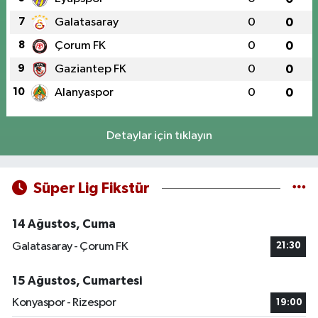
7
Galatasaray
0
0
8
Çorum FK
0
0
9
Gaziantep FK
0
0
10
Alanyaspor
0
0
Detaylar için tıklayın
Süper Lig Fikstür
14 Ağustos, Cuma
Galatasaray - Çorum FK
21:30
15 Ağustos, Cumartesi
Konyaspor - Rizespor
19:00