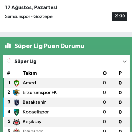
17 Ağustos, Pazartesi
Samsunspor - Göztepe
21:30
Süper Lig Puan Durumu
Süper Lig
#
Takım
O
P
1
Amed
0
0
2
Erzurumspor FK
0
0
3
Başakşehir
0
0
4
Kocaelispor
0
0
5
Beşiktaş
0
0
6
Eyüpspor
0
0