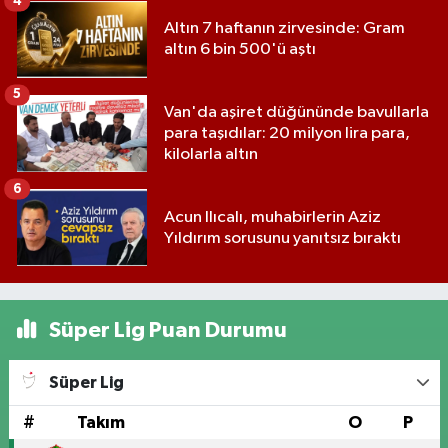
4
Altın 7 haftanın zirvesinde: Gram
altın 6 bin 500'ü aştı
5
Van'da aşiret düğününde bavullarla
para taşıdılar: 20 milyon lira para,
kilolarla altın
6
Acun Ilıcalı, muhabirlerin Aziz
Yıldırım sorusunu yanıtsız bıraktı
Süper Lig Puan Durumu
Süper Lig
#
Takım
O
P