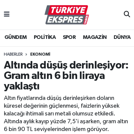
İstanbul Nöbetçi Eczaneler
GÜNDEM
POLİTİKA
SPOR
MAGAZİN
DÜNYA
İstanbul Hava Durumu
İstanbul Namaz Vakitleri
HABERLER
EKONOMİ
Altında düşüş derinleşiyor:
İstanbul Trafik Yoğunluk Haritası
Gram altın 6 bin liraya
Süper Lig Puan Durumu ve Fikstür
yaklaştı
Altın fiyatlarında düşüş derinleşirken doların
Tüm Manşetler
küresel değerinin güçlenmesi, faizlerin yüksek
kalacağı ihtimali sarı metali olumsuz etkiledi.
Son Dakika Haberleri
Altında aylık kayıp yüzde 7,5'i aşarken, gram altın
6 bin 90 TL seviyelerinden işlem görüyor.
Haber Arşivi