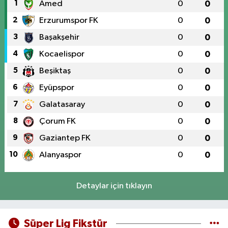
1
Amed
0
0
2
Erzurumspor FK
0
0
3
Başakşehir
0
0
4
Kocaelispor
0
0
5
Beşiktaş
0
0
6
Eyüpspor
0
0
7
Galatasaray
0
0
8
Çorum FK
0
0
9
Gaziantep FK
0
0
10
Alanyaspor
0
0
Detaylar için tıklayın
Süper Lig Fikstür