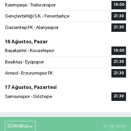
Kasımpaşa - Trabzonspor
19:00
Gençlerbirliği S.K. - Fenerbahçe
21:30
Gaziantep FK - Alanyaspor
21:30
16 Ağustos, Pazar
Başakşehir - Kocaelispor
19:00
Beşiktaş - Eyüpspor
21:30
Amed - Erzurumspor FK
21:30
17 Ağustos, Pazartesi
Samsunspor - Göztepe
21:30
İSTANBUL
07.08.2026