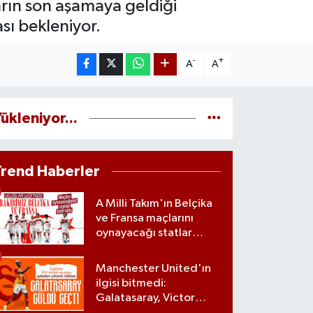
ların son aşamaya geldiği
sı bekleniyor.
-
+
A
A
ükleniyor...
Trend Haberler
A Milli Takım'ın Belçika
ve Fransa maçlarını
oynayacağı statlar
açıklandı
Manchester United'ın
ilgisi bitmedi:
Galatasaray, Victor
Osimhen'le ilgili kararını