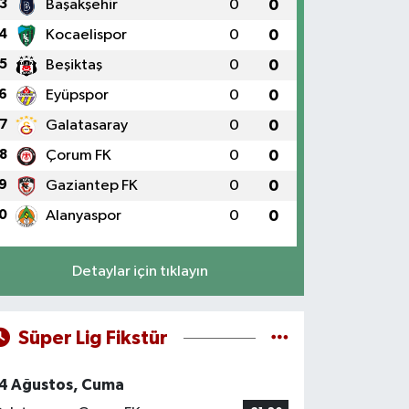
3
Başakşehir
0
0
4
Kocaelispor
0
0
5
Beşiktaş
0
0
6
Eyüpspor
0
0
7
Galatasaray
0
0
8
Çorum FK
0
0
9
Gaziantep FK
0
0
0
Alanyaspor
0
0
Detaylar için tıklayın
Süper Lig Fikstür
4 Ağustos, Cuma