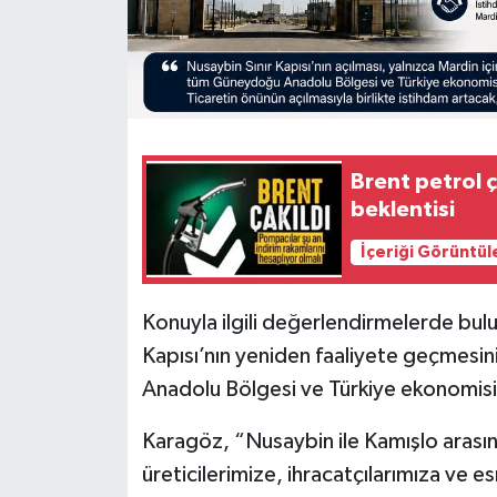
Brent petrol ç
beklentisi
İçeriği Görüntül
Konuyla ilgili değerlendirmelerde bul
Kapısı’nın yeniden faaliyete geçmesin
Anadolu Bölgesi ve Türkiye ekonomisi 
Karagöz, “Nusaybin ile Kamışlo arası
üreticilerimize, ihracatçılarımıza ve es