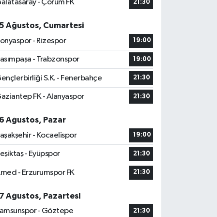
alatasaray - Çorum FK
21:30
5 Ağustos, Cumartesi
onyaspor - Rizespor
19:00
asımpaşa - Trabzonspor
19:00
ençlerbirliği S.K. - Fenerbahçe
21:30
aziantep FK - Alanyaspor
21:30
6 Ağustos, Pazar
aşakşehir - Kocaelispor
19:00
eşiktaş - Eyüpspor
21:30
med - Erzurumspor FK
21:30
7 Ağustos, Pazartesi
amsunspor - Göztepe
21:30