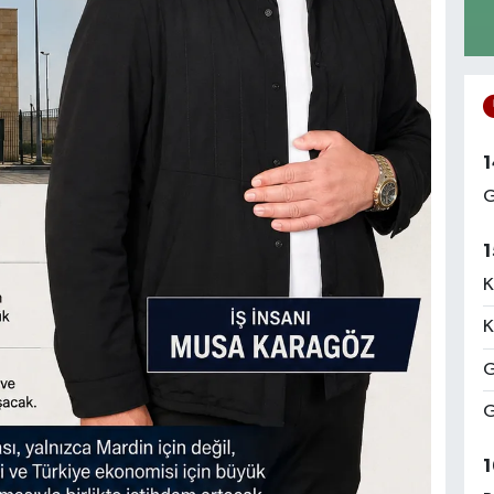
1
G
1
K
K
G
G
1