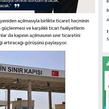
B
B
A
n yeniden açılmasıyla birlikte ticaret hacminin
güçlenmesi ve karşılıklı ticari faaliyetlerin
1
r da kapının açılmasının sınır ticaretini
S
ği artıracağı görüşünü paylaşıyor.