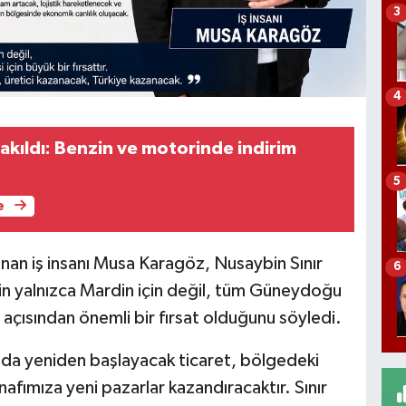
3
4
akıldı: Benzin ve motorinde indirim
5
e
unan iş insanı Musa Karagöz, Nusaybin Sınır
6
in yalnızca Mardin için değil, tüm Güneydoğu
açısından önemli bir fırsat olduğunu söyledi.
nda yeniden başlayacak ticaret, bölgedeki
nafımıza yeni pazarlar kazandıracaktır. Sınır