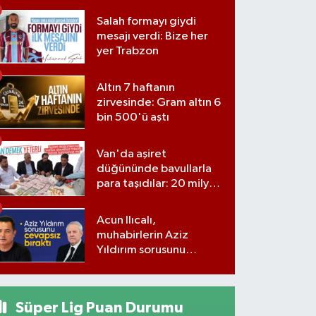
verdi
Salah formayı giydi
mesajı verdi: Bize her
yer Trabzon
Altın 7 haftanın
zirvesinde: Gram altın 6
bin 500'ü aştı
Van'da aşiret
düğününde bavullarla
para taşıdılar: 20 milyon
lira para, kilolarla altın
Acun Ilıcalı,
muhabirlerin Aziz
Yıldırım sorusunu
yanıtsız bıraktı
Süper Lig Puan Durumu