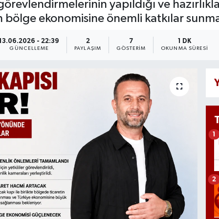
l görevlendirmelerinin yapıldığı ve hazırlık
nın bölge ekonomisine önemli katkılar sunma
13.06.2026 - 22:39
2
7
1 DK
GÜNCELLEME
PAYLAŞIM
GÖSTERIM
OKUNMA SÜRESI
Y
1
2