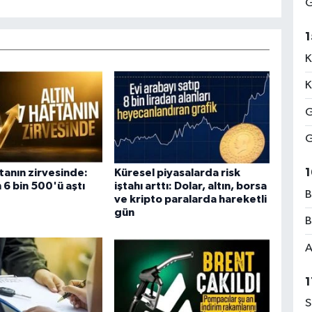
G
1
K
K
G
G
1
ftanın zirvesinde:
Küresel piyasalarda risk
 6 bin 500'ü aştı
iştahı arttı: Dolar, altın, borsa
B
ve kripto paralarda hareketli
gün
B
A
1
S