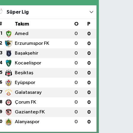
Süper Lig
#
Takım
O
P
1
Amed
0
0
2
Erzurumspor FK
0
0
3
Başakşehir
0
0
4
Kocaelispor
0
0
5
Beşiktaş
0
0
6
Eyüpspor
0
0
7
Galatasaray
0
0
8
Çorum FK
0
0
9
Gaziantep FK
0
0
0
Alanyaspor
0
0