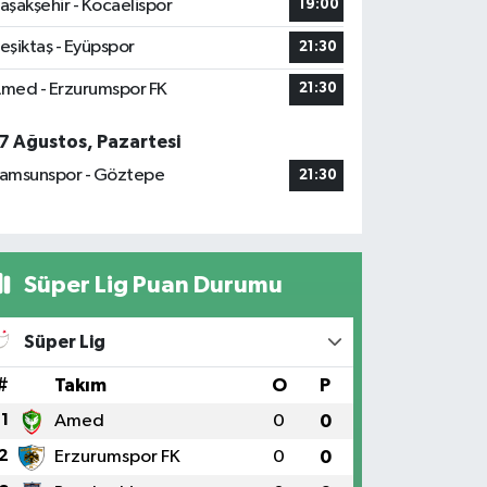
aşakşehir - Kocaelispor
19:00
eşiktaş - Eyüpspor
21:30
med - Erzurumspor FK
21:30
7 Ağustos, Pazartesi
amsunspor - Göztepe
21:30
Süper Lig Puan Durumu
Süper Lig
#
Takım
O
P
1
Amed
0
0
2
Erzurumspor FK
0
0