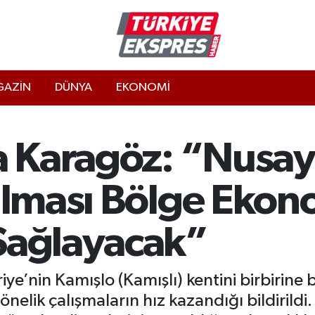
AZİN
DÜNYA
EKONOMİ
a Karagöz: “Nusay
çılması Bölge Ekon
Sağlayacak”
riye’nin Kamışlo (Kamışlı) kentini birbirin
önelik çalışmaların hız kazandığı bildirild