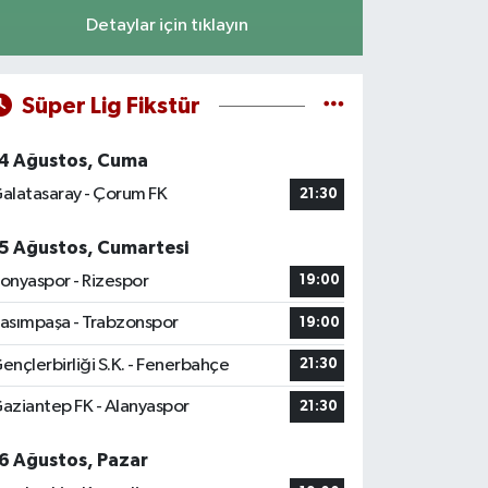
Detaylar için tıklayın
Süper Lig Fikstür
4 Ağustos, Cuma
alatasaray - Çorum FK
21:30
5 Ağustos, Cumartesi
onyaspor - Rizespor
19:00
asımpaşa - Trabzonspor
19:00
ençlerbirliği S.K. - Fenerbahçe
21:30
aziantep FK - Alanyaspor
21:30
6 Ağustos, Pazar