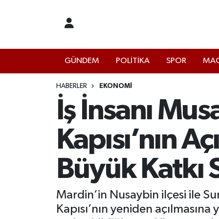
İstanbul Nöbetçi Eczaneler
GÜNDEM
POLİTİKA
SPOR
MAG
İstanbul Hava Durumu
İstanbul Namaz Vakitleri
HABERLER
EKONOMİ
İş İnsanı Mus
İstanbul Trafik Yoğunluk Haritası
Kapısı’nın A
Süper Lig Puan Durumu ve Fikstür
Büyük Katkı 
Tüm Manşetler
Son Dakika Haberleri
Mardin’in Nusaybin ilçesi ile Su
Kapısı’nın yeniden açılmasına y
Haber Arşivi