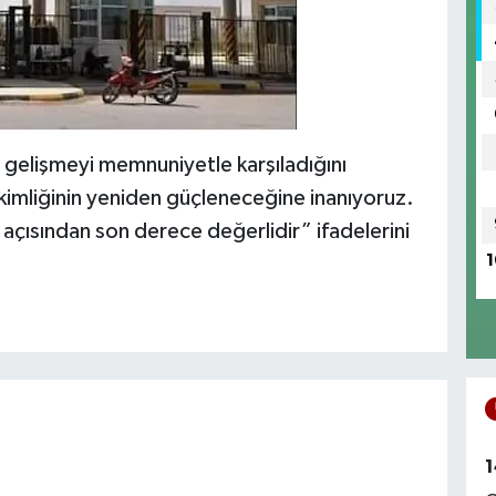
 gelişmeyi memnuniyetle karşıladığını
t kimliğinin yeniden güçleneceğine inanıyoruz.
çısından son derece değerlidir” ifadelerini
1
1