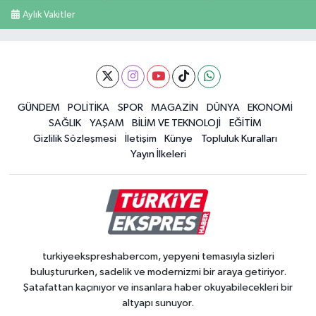
Aylık Vakitler
GÜNDEM
POLİTİKA
SPOR
MAGAZİN
DÜNYA
EKONOMİ
SAĞLIK
YAŞAM
BİLİM VE TEKNOLOJİ
EĞİTİM
Gizlilik Sözleşmesi
İletişim
Künye
Topluluk Kuralları
Yayın İlkeleri
turkiyeekspreshabercom, yepyeni temasıyla sizleri
buluştururken, sadelik ve modernizmi bir araya getiriyor.
Şatafattan kaçınıyor ve insanlara haber okuyabilecekleri bir
altyapı sunuyor.