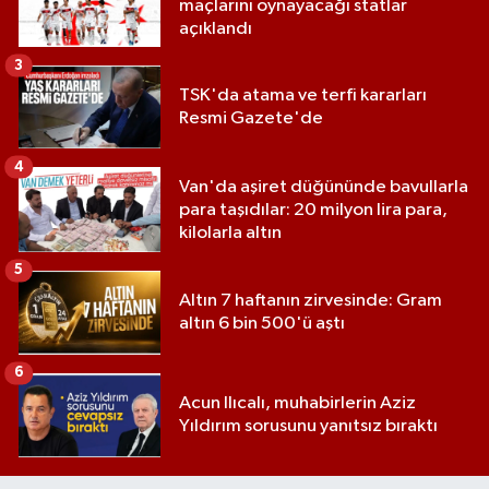
maçlarını oynayacağı statlar
açıklandı
3
TSK'da atama ve terfi kararları
Resmi Gazete'de
4
Van'da aşiret düğününde bavullarla
para taşıdılar: 20 milyon lira para,
kilolarla altın
5
Altın 7 haftanın zirvesinde: Gram
altın 6 bin 500'ü aştı
6
Acun Ilıcalı, muhabirlerin Aziz
Yıldırım sorusunu yanıtsız bıraktı