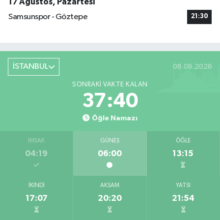
17 Ağustos, Pazartesi
Samsunspor - Göztepe
21:30
İSTANBUL
08.08.2026
SONRAKI VAKTE KALAN
37:39
Öğle Namazı
İMSAK
GÜNEŞ
ÖĞLE
04:19
06:00
13:15
İKINDI
AKŞAM
YATSI
17:07
20:20
21:54