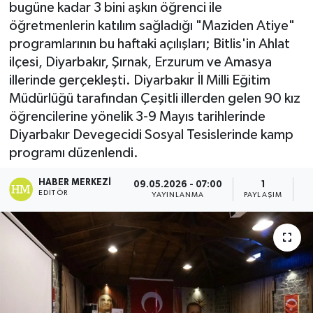
bugüne kadar 3 bini aşkın öğrenci ile
öğretmenlerin katılım sağladığı "Maziden Atiye"
programlarının bu haftaki açılışları; Bitlis'in Ahlat
ilçesi, Diyarbakır, Şırnak, Erzurum ve Amasya
illerinde gerçekleşti. Diyarbakır İl Milli Eğitim
Müdürlüğü tarafından Çeşitli illerden gelen 90 kız
öğrencilerine yönelik 3-9 Mayıs tarihlerinde
Diyarbakır Devegecidi Sosyal Tesislerinde kamp
programı düzenlendi.
HABER MERKEZI
09.05.2026 - 07:00
1
EDITÖR
YAYINLANMA
PAYLAŞIM
G