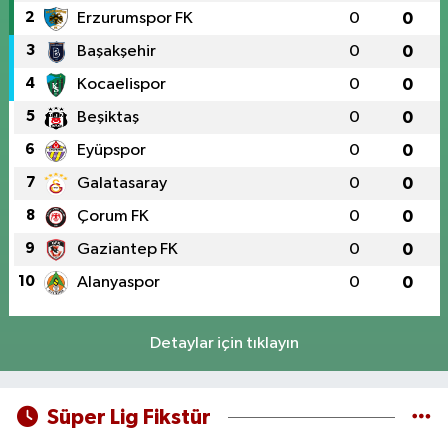
2
Erzurumspor FK
0
0
3
Başakşehir
0
0
4
Kocaelispor
0
0
5
Beşiktaş
0
0
6
Eyüpspor
0
0
7
Galatasaray
0
0
8
Çorum FK
0
0
9
Gaziantep FK
0
0
10
Alanyaspor
0
0
Detaylar için tıklayın
Süper Lig Fikstür