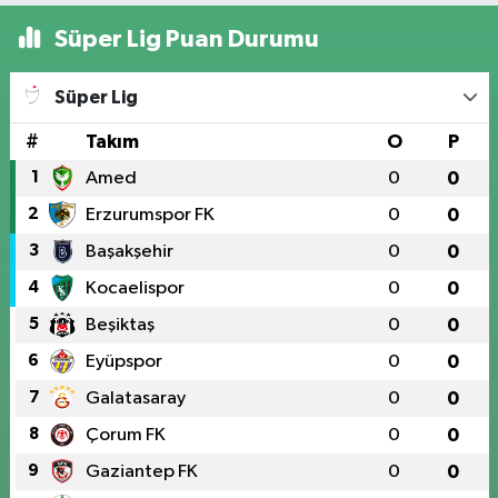
Süper Lig Puan Durumu
Süper Lig
#
Takım
O
P
1
Amed
0
0
2
Erzurumspor FK
0
0
3
Başakşehir
0
0
4
Kocaelispor
0
0
5
Beşiktaş
0
0
6
Eyüpspor
0
0
7
Galatasaray
0
0
8
Çorum FK
0
0
9
Gaziantep FK
0
0