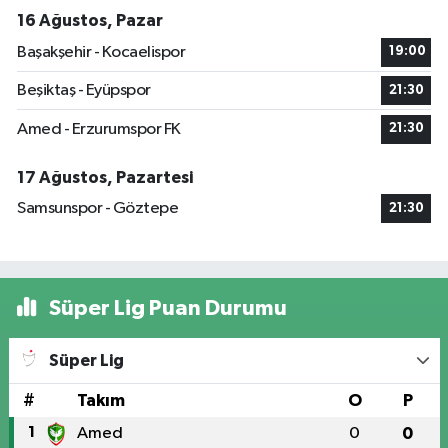
16 Ağustos, Pazar
Başakşehir - Kocaelispor
19:00
Beşiktaş - Eyüpspor
21:30
Amed - Erzurumspor FK
21:30
17 Ağustos, Pazartesi
Samsunspor - Göztepe
21:30
Süper Lig Puan Durumu
Süper Lig
#
Takım
O
P
1
Amed
0
0