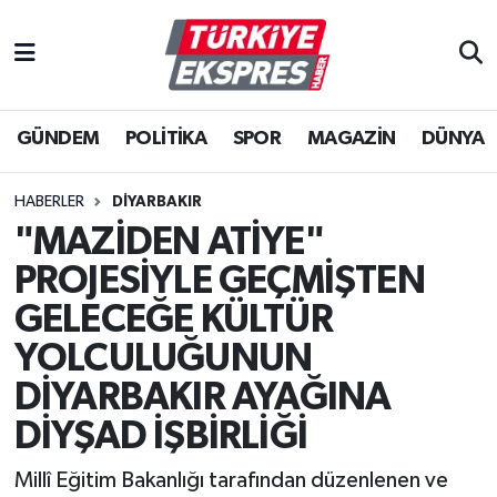
İstanbul Nöbetçi Eczaneler
GÜNDEM
POLİTİKA
SPOR
MAGAZİN
DÜNYA
İstanbul Hava Durumu
İstanbul Namaz Vakitleri
HABERLER
DIYARBAKIR
"MAZİDEN ATİYE"
İstanbul Trafik Yoğunluk Haritası
PROJESİYLE GEÇMİŞTEN
Süper Lig Puan Durumu ve Fikstür
GELECEĞE KÜLTÜR
YOLCULUĞUNUN
Tüm Manşetler
DİYARBAKIR AYAĞINA
Son Dakika Haberleri
DİYŞAD İŞBİRLİĞİ
Millî Eğitim Bakanlığı tarafından düzenlenen ve
Haber Arşivi