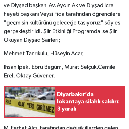
ve Diyşad başkanı Av.Aydın Ak ve Diyşad icra
heyeti başkanı Veysi Fida tarafından öğrencilere
"geçmişin kültürünü geleceğe taşıyoruz" söyleşi
gerçekleştirildi. Şiir Etkinliği Programda ise Şiir
Okuyan Diyşad Şairleri;
Mehmet Tanrıkulu, Hüseyin Acar,
İhsan İpek. Ebru Begüm, Murat Selçuk,Cemile
Erel, Oktay Güvener,
Diyarbakır’da
lokantaya silahlı saldırı:
3 yaralı
M.Ferhat Alcu tarafından değişik illerden gelen