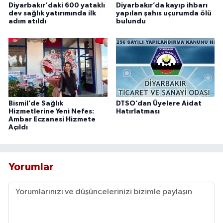
Diyarbakır'daki 600 yataklı
Diyarbakır’da kayıp ihbarı
dev sağlık yatırımında ilk
yapılan şahıs uçurumda ölü
adım atıldı
bulundu
Bismil’de Sağlık
DTSO’dan Üyelere Aidat
Hizmetlerine Yeni Nefes:
Hatırlatması
Ambar Eczanesi Hizmete
Açıldı
Yorumlar